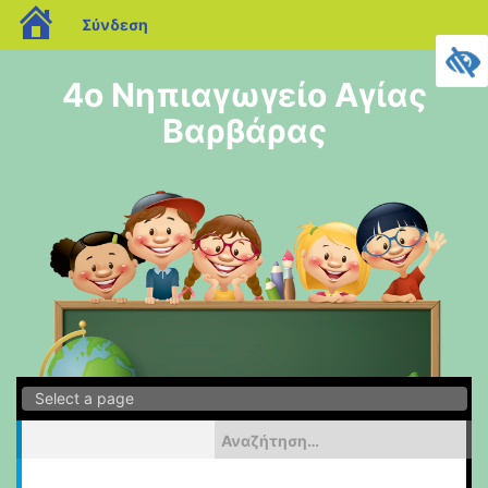
blogs.sch.gr
Σύνδεση
Μεταπηδήστε
στο
4o Νηπιαγωγείο Αγίας
περιεχόμενο
Βαρβάρας
Αναζήτηση
για: