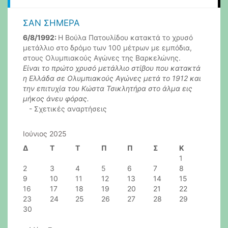
ΣΑΝ ΣΉΜΕΡΑ
6/8/1992:
Η Βούλα Πατουλίδου κατακτά το χρυσό
μετάλλιο στο δρόμο των 100 μέτρων με εμπόδια,
στους Ολυμπιακούς Αγώνες της Βαρκελώνης.
Είναι το πρώτο χρυσό μετάλλιο στίβου που κατακτά
η Ελλάδα σε Ολυμπιακούς Αγώνες μετά το 1912 και
την επιτυχία του Κώστα Τσικλητήρα στο άλμα εις
μήκος άνευ φόρας.
-
Σχετικές αναρτήσεις
Ιούνιος 2025
Δ
Τ
Τ
Π
Π
Σ
Κ
1
2
3
4
5
6
7
8
9
10
11
12
13
14
15
16
17
18
19
20
21
22
23
24
25
26
27
28
29
30