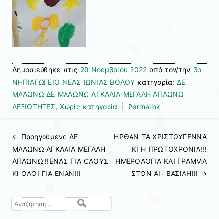
Δημοσιεύθηκε στις
29 Νοεμβρίου 2022
από τον/την
3ο
ΝΗΠΙΑΓΩΓΕΙΟ ΝΕΑΣ ΙΩΝΙΑΣ ΒΟΛΟΥ
κατηγορία:
ΔΕ
ΜΑΛΩΝΩ ΔΕ ΜΑΛΩΝΩ ΑΓΚΑΛΙΑ ΜΕΓΑΛΗ ΑΠΛΩΝΩ
ΔΕΞΙΟΤΗΤΕΣ
,
Χωρίς κατηγορία
|
Permalink
← Προηγούμενo
ΔΕ
ΗΡΘΑΝ ΤΑ ΧΡΙΣΤΟΥΓΕΝΝΑ
Πλοήγηση άρθρων
ΜΑΛΩΝΩ ΑΓΚΑΛΙΑ ΜΕΓΑΛΗ
ΚΙ Η ΠΡΩΤΟΧΡΟΝΙΑ!!!
ΑΠΛΩΝΩ!!!ΕΝΑΣ ΓΙΑ ΟΛΟΥΣ
ΗΜΕΡΟΛΟΓΙΑ ΚΑΙ ΓΡΑΜΜΑ
ΚΙ ΟΛΟΙ ΓΙΑ ΕΝΑΝ!!!
ΣΤΟΝ ΑΙ- ΒΑΣΙΛΗ!!!
→
Αναζήτηση