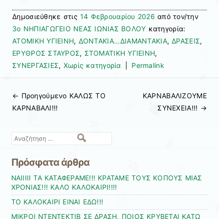
Δημοσιεύθηκε στις
14 Φεβρουαρίου 2026
από τον/την
3ο ΝΗΠΙΑΓΩΓΕΙΟ ΝΕΑΣ ΙΩΝΙΑΣ ΒΟΛΟΥ
κατηγορία:
ΑΤΟΜΙΚΗ ΥΓΙΕΙΝΗ
,
ΔΟΝΤΑΚΙΑ...ΔΙΑΜΑΝΤΑΚΙΑ
,
ΔΡΑΣΕΙΣ
,
ΕΡΥΘΡΟΣ ΣΤΑΥΡΟΣ
,
ΣΤΟΜΑΤΙΚΗ ΥΓΙΕΙΝΗ
,
ΣΥΝΕΡΓΑΣΙΕΣ
,
Χωρίς κατηγορία
|
Permalink
← Προηγούμενo
ΚΑΛΩΣ ΤΟ
ΚΑΡΝΑΒΑΛΙΖΟΥΜΕ
Πλοήγηση άρθρων
ΚΑΡΝΑΒΑΛΙ!!!
ΣΥΝΕΧΕΙΑ!!!
→
Αναζήτηση
Πρόσφατα άρθρα
ΝΑΙΙΙΙΙ ΤΑ ΚΑΤΑΦΕΡΑΜΕ!!! ΚΡΑΤΑΜΕ ΤΟΥΣ ΚΟΠΟΥΣ ΜΙΑΣ
ΧΡΟΝΙΑΣ!!! ΚΑΛΟ ΚΑΛΟΚΑΙΡΙ!!!!
ΤΟ ΚΑΛΟΚΑΙΡΙ ΕΙΝΑΙ ΕΔΩ!!!
ΜΙΚΡΟΙ ΝΤΕΝΤΕΚΤΙΒ ΣΕ ΔΡΑΣΗ, ΠΟΙΟΣ ΚΡΥΒΕΤΑΙ ΚΑΤΩ