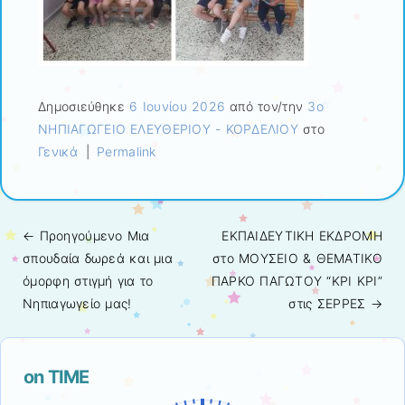
Δημοσιεύθηκε
6 Ιουνίου 2026
από τον/την
3ο
ΝΗΠΙΑΓΩΓΕΙΟ ΕΛΕΥΘΕΡΙΟΥ - ΚΟΡΔΕΛΙΟΥ
στο
Γενικά
|
Permalink
← Προηγούμενo
Μια
ΕΚΠΑΙΔΕΥΤΙΚΗ ΕΚΔΡΟΜΗ
Πλοήγηση άρθρων
σπουδαία δωρεά και μια
στο ΜΟΥΣΕΙΟ & ΘΕΜΑΤΙΚΟ
όμορφη στιγμή για το
ΠΑΡΚΟ ΠΑΓΩΤΟΥ “ΚΡΙ ΚΡΙ”
Νηπιαγωγείο μας!
στις ΣΕΡΡΕΣ
→
on TIME