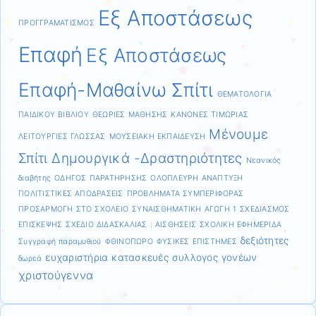
Εξ Αποστάσεως
ΠΡΟΓΓΡΑΜΑΤΙΣΜΟΣ
Επαφή
Εξ Αποστάσεως
Επαφή-Μαθαίνω Σπίτι
ΘΕΜΑΤΟΛΟΓΙΑ
ΠΑΙΔΙΚΟΥ ΒΙΒΛΙΟΥ
ΘΕΩΡΙΕΣ ΜΑΘΗΣΗΣ
ΚΑΝΟΝΕΣ ΤΙΜΩΡΙΑΣ
Μένουμε
ΛΕΙΤΟΥΡΓΙΕΣ ΓΛΩΣΣΑΣ
ΜΟΥΣΕΙΑΚΗ ΕΚΠΑΙΔΕΥΣΗ
Σπίτι Δημουργικά -Δραστηριότητες
Νεανικός
διαβήτης
ΟΔΗΓΟΣ ΠΑΡΑΤΗΡΗΣΗΣ
ΟΛΟΠΛΕΥΡΗ ΑΝΑΠΤΥΞΗ
ΠΟΛΙΤΙΣΤΙΚΕΣ ΑΠΟΔΡΑΣΕΙΣ
ΠΡΟΒΛΗΜΑΤΑ ΣΥΜΠΕΡΙΦΟΡΑΣ
ΠΡΟΣΑΡΜΟΓΗ ΣΤΟ ΣΧΟΛΕΙΟ
ΣΥΝΑΙΣΘΗΜΑΤΙΚΗ ΑΓΩΓΗ 1
ΣΧΕΔΙΑΣΜΟΣ
ΕΠΙΣΚΕΨΗΣ
ΣΧΕΔΙΟ ΔΙΔΑΣΚΑΛΙΑΣ : ΑΙΣΘΗΣΕΙΣ
ΣΧΟΛΙΚΗ ΕΦΗΜΕΡΙΔΑ
δεξιότητες
Συγγραφή παραμυθιού
ΦΘΙΝΟΠΩΡΟ
ΦΥΣΙΚΕΣ ΕΠΙΣΤΗΜΕΣ
ευχαριστήρια
κατασκευές
συλλογος γονέων
δωρεά
χριστούγεννα