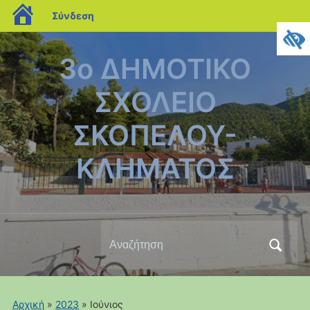
blogs.sch.gr
Σύνδεση
3ο ΔΗΜΟΤΙΚΟ
ΣΧΟΛΕΙΟ
ΣΚΟΠΕΛΟΥ-
ΚΛΗΜΑΤΟΣ
Αναζήτηση
για:
Αρχική
»
2023
»
Ιούνιος