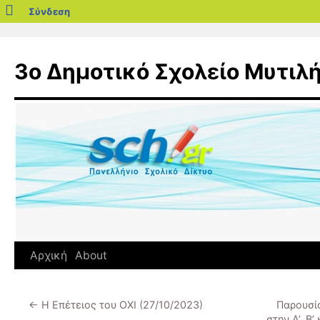
blogs.sch.gr
Σύνδεση
Μετάβαση
σε
3ο Δημοτικό Σχολείο Μυτιλ
περιεχόμενο
Αρχική
About
←
Η Επέτειος του ΟΧΙ (27/10/2023)
Παρουσία
στην Α’, Β