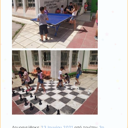
Δημοσιεύθηκε
23 Ιουνίου 2021
από τον/την
3ο