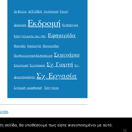
2ο Φύλλο
ΑΓΓΛΙΚΑ
Ανάσταση
Γονείς
Εκδρομή
Διάκριση
Ελπιδοχώρι
Εφημερίδα
Επαγγέλματα του χθες
Ημερίδα
Οικολογία
Παραμύθια
Σεμινάριο
Περβαλλοντική Εκπαίδευση
Σχ. Γιορτή
Σταύρωση
Συντροφιά
Σχ.
Σχ. Εργασία
Δραστηριότητα
Σχολικός εκφοβισμός
Τσιγγάνοι
.com
.
τη σελίδα, θα υποθέσουμε πως είστε ικανοποιημένοι με αυτό.