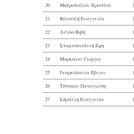
20
Μητροπούλου Χριστίνα
21
Βογιατζή Ευαγγελία
22
Λύγδα Βιβή
23
Σταματογιάννη Έφη
24
Μαρκάλας Γιώργος
25
Γκαρκάσουλα Έβελιν
26
Τότσικας Παναγιώτης
27
Σδράλλη Ευαγγελία