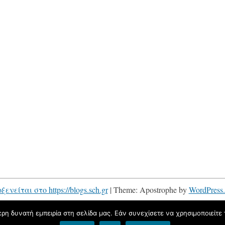
ξενείται στο https://blogs.sch.gr
|
Theme: Apostrophe by
WordPress
η δυνατή εμπειρία στη σελίδα μας. Εάν συνεχίσετε να χρησιμοποιείτε 