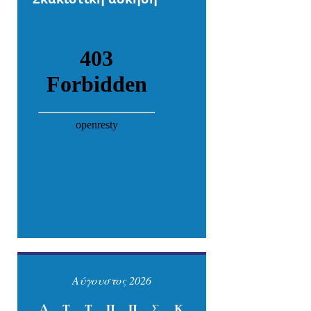
Αύγουστος 2026
Δ
Τ
Τ
Π
Π
Σ
Κ