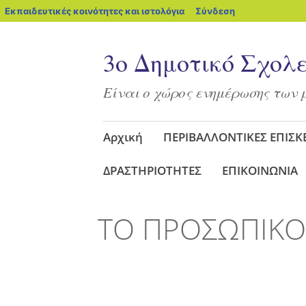
blogs.sch.gr
Εκπαιδευτικές κοινότητες και ιστολόγια
Σύνδεση
3ο Δημοτικό Σχολ
Είναι ο χώρος ενημέρωσης των 
Μετάβαση
Αρχική
ΠΕΡΙΒΑΛΛΟΝΤΙΚΕΣ ΕΠΙΣΚ
στο
περιεχόμενο
ΔΡΑΣΤΗΡΙΟΤΗΤΕΣ
ΕΠΙΚΟΙΝΩΝΙΑ
ΤΟ ΠΡΟΣΩΠΙΚΟ