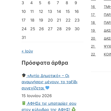
3
4
5
6
7
8
9
16
ΤΜΗ
10
11
12
13
14
15
16
17
ΠΑΡ
17
18
19
20
21
22
23
18
ΠΑΡ
24
25
26
27
28
29
30
19
ΔΑΣ
31
20
ΔΑΣ
21
ΨΥ
« Ιούν
22
ΚΟΙ
Πρόσφατα άρθρα
«Αντίο Δημοτικό» – Οι
αναμνήσεις μένουν, το ταξίδι
συνεχίζεται
15 Ιουνίου 2026
ΑΦΗΣε τις μπαταρίες σου
στον κύλινδρο της ΑΦΗΣ!