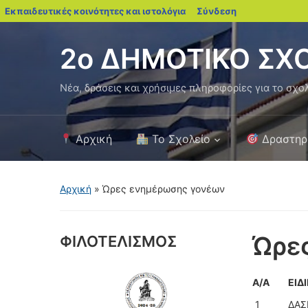
blogs.sch.gr
Εκπαιδευτικές κοινότητες και ιστολόγια
Σύνδεση
2ο ΔΗΜΟΤΙΚΟ ΣΧ
Νέα, δράσεις και χρήσιμες πληροφορίες για το σχο
Αρχική
Το Σχολείο
Δραστηρ
Αρχική
»
Ώρες ενημέρωσης γονέων
Ώρε
ΦΙΛΟΤΕΛΙΣΜΟΣ
Α/Α
ΕΙΔ
1
ΔΑΣ