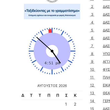
2
ΔΑΣ
3
ΔΑΣ
4
ΔΑΣ
5
ΔΑΣ
6
ΔΑΣ
7
ΔΑΣ
8
ΥΠΟ
9
ΑΓΓ
10
ΦΥΣ
11
ΠΛΗ
12
ΕΙΚ
ΑΎΓΟΥΣΤΟΣ 2026
13
ΘΕΑ
Δ
Τ
Τ
Π
Π
Σ
Κ
14
ΓΕΡ
1
2
15
ΔΑΣ