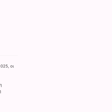
025, οι
η
η