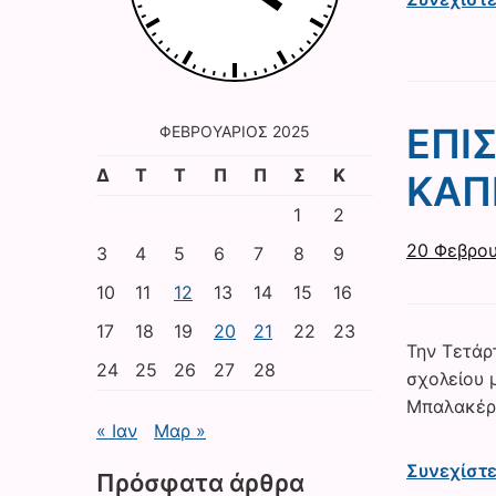
ΕΠΙ
ΦΕΒΡΟΥΆΡΙΟΣ 2025
Δ
Τ
Τ
Π
Π
Σ
Κ
ΚΑΠ
1
2
20 Φεβρου
3
4
5
6
7
8
9
10
11
12
13
14
15
16
17
18
19
20
21
22
23
Την Τετάρτ
24
25
26
27
28
σχολείου 
Μπαλακέρα
« Ιαν
Μαρ »
Συνεχίστ
Πρόσφατα άρθρα