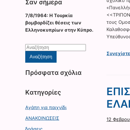
σχολικό 
Σαν σήμερα
«Πανελλήν
<<ΤΡΙΠΟΝ
7/8/1964: Η Τουρκία
τους Ομοσ
βομβαρδίζει θέσεις των
Καλαθοσφα
Ελληνοκυπρίων στην Κύπρο.
Υπεύθυνος
Αναζήτηση
Συνεχίστ
για:
Αναζήτηση
Πρόσφατα σχόλια
ΕΠΙ
Kατηγορίες
ΕΛΑ
Αγάπη για παιχνίδι
ΑΝΑΚΟΙΝΩΣΕΙΣ
12 Φεβρου
δράσεις