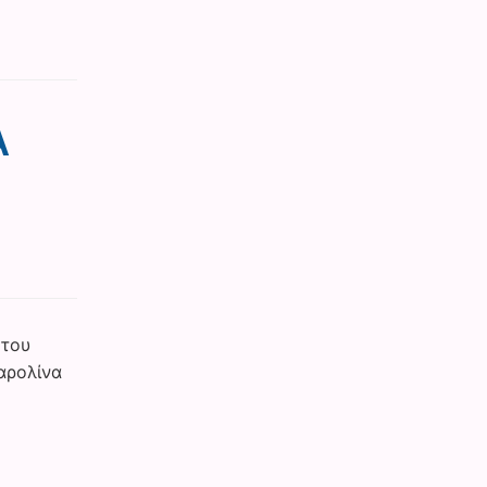
Α
 του
αρολίνα