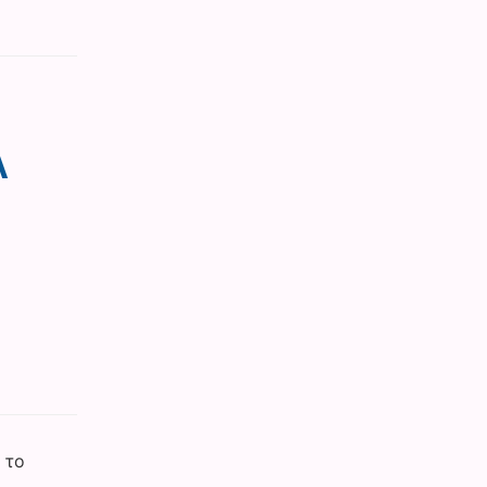
Α
 το