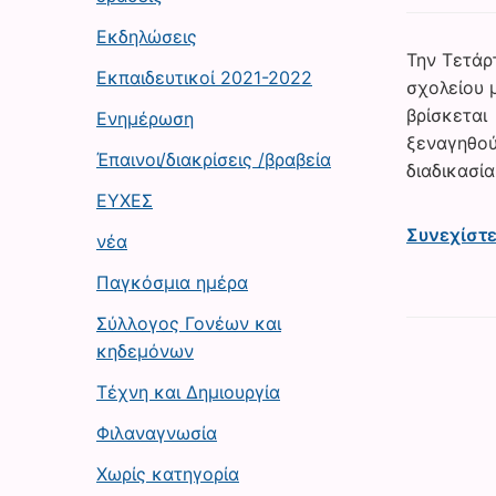
Εκδηλώσεις
Την Τετάρ
Εκπαιδευτικοί 2021-2022
σχολείου 
βρίσκεται
Ενημέρωση
ξεναγηθού
Έπαινοι/διακρίσεις /βραβεία
διαδικασί
ΕΥΧΕΣ
Συνεχίστ
νέα
Παγκόσμια ημέρα
Σύλλογος Γονέων και
κηδεμόνων
Τέχνη και Δημιουργία
Φιλαναγνωσία
Χωρίς κατηγορία