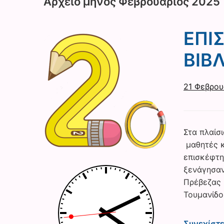
Αρχείο μηνός
Φεβρουάριος 2025
ΕΠΙ
ΒΙΒ
21 Φεβρου
Στα πλαίσ
μαθητές κα
επισκέφτη
ξενάγησαν
Πρέβεζας ,
Τουμανίδο
Συνεχίστ