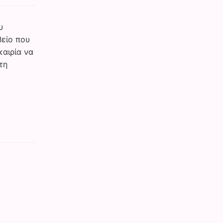
υ
βείο που
καιρία να
τη