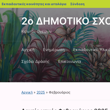
blogs.sch.gr
Εκπαιδευτικές κοινότητες και ιστολόγια
Σύνδεση
2ο ΔΗΜΟΤΙΚΟ ΣΧ
Κιβωτός Ονείρων
Αρχική
Ενημέρωση
Εκπαιδευτικό Υλικ
Σχέδιο Δράσης
Επικοινωνία
Αρχική
»
2025
»
Φεβρουάριος