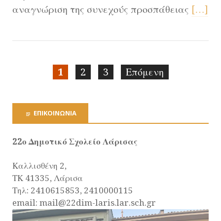
αναγνώριση της συνεχούς προσπάθειας
[…]
1
2
3
Επόμενη
ΕΠΙΚΟΙΝΩΝΊΑ
22ο Δημοτικό Σχολείο Λάρισας
Καλλισθένη 2,
ΤΚ 41335, Λάρισα
Τηλ: 2410615853, 2410000115
email: mail@22dim-laris.lar.sch.gr