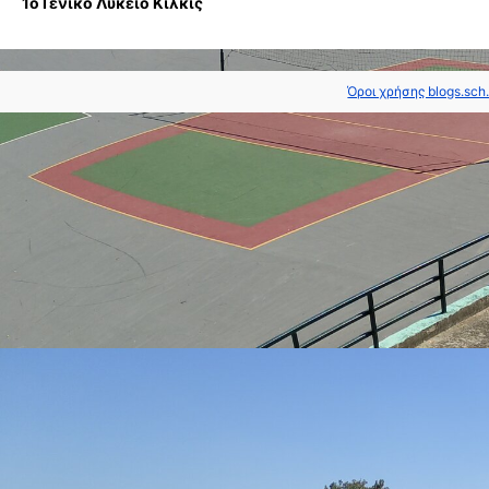
1ο Γενικό Λύκειο Κιλκίς
Όροι χρήσης blogs.sch.