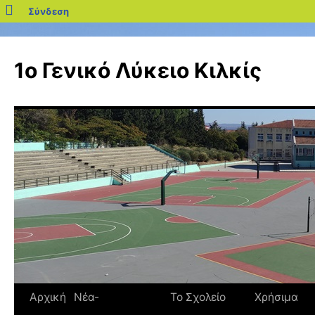
blogs.sch.gr
Σύνδεση
Μετάβαση
σε
1ο Γενικό Λύκειο Κιλκίς
περιεχόμενο
Αρχική
Νέα-
Το Σχολείο
Χρήσιμα