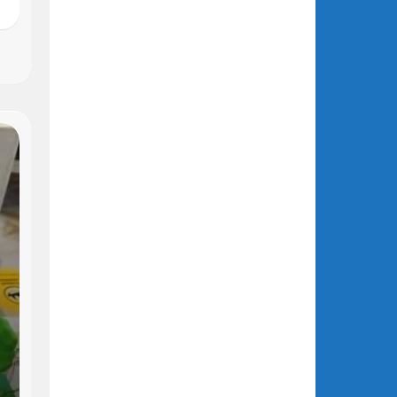
Α1-
ΈΝΑ
ΒΙΒΛΊΟ…
ΈΝΑΣ
ΜΙΚΡΌΣ
ΘΗΣΑΥΡΌΣ