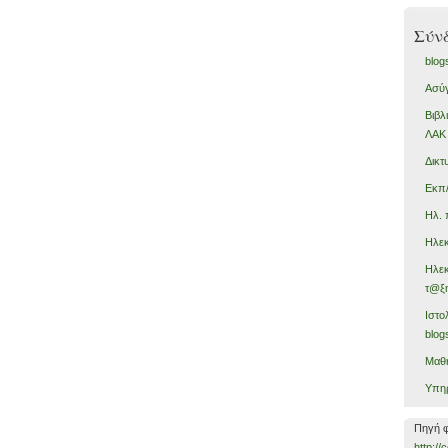
Σύν
blog
Ασύγ
Βιβλ
ΛΑΚ
Δικτ
Εκπ/
Ηλ. 
Ηλεκ
Ηλεκ
τ@ξ
Ιστο
blog
Μαθη
Υπηρ
Πηγή φ
http:/