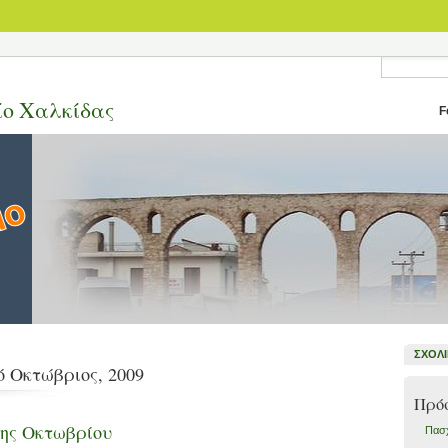
ίο Χαλκίδας
F
ΣΧΟΛ
ό Οκτώβριος, 2009
Πρό
8ης Οκτωβρίου
Πασχ