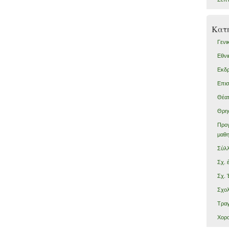
Kατη
Γενι
Εθνι
Εκδ
Επισ
Θέα
Θρησ
Προ
μαθ
Σύλ
Σχ. 
Σχ. 
Σχολ
Τραγ
Χορο