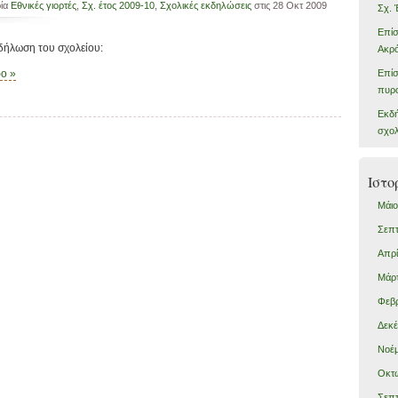
ρία
Εθνικές γιορτές
,
Σχ. έτος 2009-10
,
Σχολικές εκδηλώσεις
στις 28 Οκτ 2009
Σχ. 
Επίσ
δήλωση του σχολείου:
Ακρ
Επίσ
ρο »
πυρο
Εκδή
σχολ
Ιστο
Μάιο
Σεπτ
Απρί
Μάρτ
Φεβρ
Δεκέ
Νοέμ
Οκτώ
Σεπτ