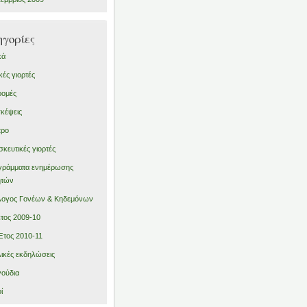
γορίες
κά
κές γιορτές
ρομές
κέψεις
τρο
κευτικές γιορτές
γράμματα ενημέρωσης
ητών
λογος Γονέων & Κηδεμόνων
έτος 2009-10
Έτος 2010-11
ικές εκδηλώσεις
ούδια
ί