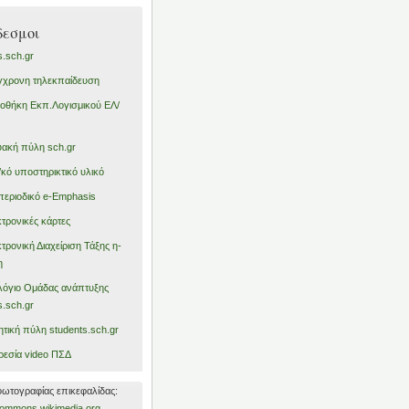
δεσμοι
s.sch.gr
χρονη τηλεκπαίδευση
ιοθήκη Εκπ.Λογισμικού ΕΛ/
υακή πύλη sch.gr
κό υποστηρικτικό υλικό
περιοδικό e-Emphasis
τρονικές κάρτες
τρονική Διαχείριση Τάξης η-
η
λόγιο Ομάδας ανάπτυξης
s.sch.gr
τική πύλη students.sch.gr
εσία video ΠΣΔ
ωτογραφίας επικεφαλίδας:
/commons.wikimedia.org