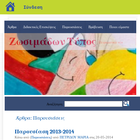
blogs.sch.gr
Σύνδεση
Άρθρα
Διδακτικές Επισκέψεις
Παρουσιάσεις
Βράβευση
Ποιοι είμαστε
Ζωσιμάδων Τύπος
Πειραματικά νέα
Αναζήτηση:
Άρθρα: Παρουσιάσεις
Παρουσίαση 2013-2014
Κάτω από (
Παρουσιάσεις
) από
ΠΕΤΡΙΔΟΥ ΜΑΡΙΑ
στις 20-05-2014