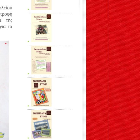
ολείου
ατροφή
ι της
για τα