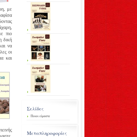
ρη, με
 αφίσα
ύοντας
άχαρη,
με πιο
η δική
και να
λες οι
πα και
Σελίδες
Ποιοι είμαστε
ιεινής
Μεταπληροφορίες
μαστε.