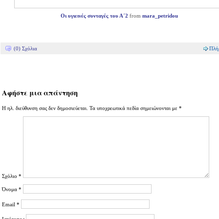
Οι υγιεινές συνταγές του Α΄2
from
mara_petridou
(0) Σχόλια
Πλή
Αφήστε μια απάντηση
Η ηλ. διεύθυνση σας δεν δημοσιεύεται.
Τα υποχρεωτικά πεδία σημειώνονται με
*
Σχόλιο
*
Όνομα
*
Email
*
Ιστότοπος