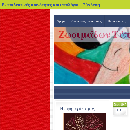
blogs.sch.gr
Εκπαιδευτικές κοινότητες και ιστολόγια
Σύνδεση
Άρθρα
Διδακτικές Επισκέψεις
Παρουσιάσεις
Ζωσιμάδων Τύπ
Δεκ 19
Η εφημερίδα μας
19