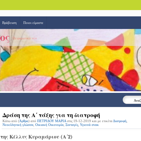
Βράβευση
Ποιοι είμαστε
ος
Πειραματικά νέα
Αναζ
Δράση της Α΄ τάξης για τη διατροφή
Κάτω από (
Άρθρα
) από
ΠΕΤΡΙΔΟΥ ΜΑΡΙΑ
στις 19-12-2019 και με ετικέτα
Διατροφή
,
Νεοελληνική γλώσσα
,
Οικιακή Οικονομία
,
Συνταγές
,
Υγιεινά σνακ
της Κέλλυς Κυραμάριου (Α΄2)