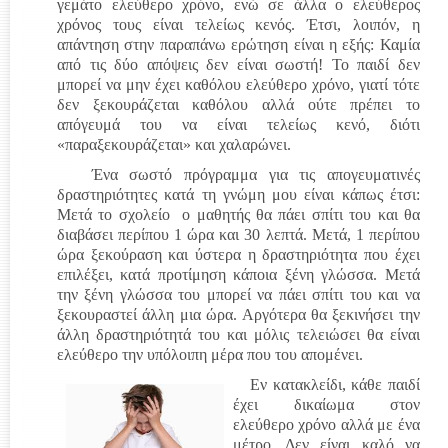
γεμάτο ελεύθερο χρόνο, ενώ σε άλλα ο ελεύθερος
χρόνος τους είναι τελείως κενός. Έτσι, λοιπόν, η
απάντηση στην παραπάνω ερώτηση είναι η εξής: Καμία
από τις δύο απόψεις δεν είναι σωστή! Το παιδί δεν
μπορεί να μην έχει καθόλου ελεύθερο χρόνο, γιατί τότε
δεν ξεκουράζεται καθόλου αλλά ούτε πρέπει το
απόγευμά του να είναι τελείως κενό, διότι
«παραξεκουράζεται» και χαλαρώνει.
Ένα σωστό πρόγραμμα για τις απογευματινές
δραστηριότητες κατά τη γνώμη μου είναι κάπως έτσι:
Μετά το σχολείο ο μαθητής θα πάει σπίτι του και θα
διαβάσει περίπου 1 ώρα και 30 λεπτά. Μετά, 1 περίπου
ώρα ξεκούραση και ύστερα η δραστηριότητα που έχει
επιλέξει, κατά προτίμηση κάποια ξένη γλώσσα. Μετά
την ξένη γλώσσα του μπορεί να πάει σπίτι του και να
ξεκουραστεί άλλη μια ώρα. Αργότερα θα ξεκινήσει την
άλλη δραστηριότητά του και μόλις τελειώσει θα είναι
ελεύθερο την υπόλοιπη μέρα που του απομένει.
Εν κατακλείδι, κάθε παιδί
έχει δικαίωμα στον
ελεύθερο χρόνο αλλά με ένα
μέτρο. Δεν είναι καλό να