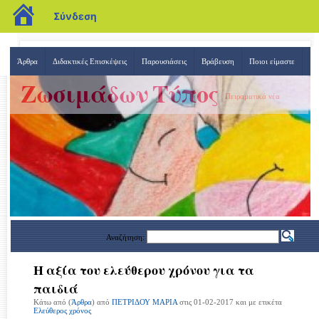
blogs.sch.gr
Σύνδεση
Άρθρα
Διδακτικές Επισκέψεις
Παρουσιάσεις
Βράβευση
Ποιοι είμαστε
Ζωσιμάδων Τύπος
Πειραματικά νέα
Αναζήτηση:
Η αξία του ελεύθερου χρόνου για τα
παιδιά
Κάτω από (
Άρθρα
) από
ΠΕΤΡΙΔΟΥ ΜΑΡΙΑ
στις 01-02-2017 και με ετικέτα
Ελεύθερος χρόνος