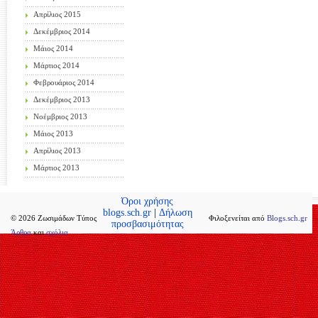
Απρίλιος 2015
Δεκέμβριος 2014
Μάιος 2014
Μάρτιος 2014
Φεβρουάριος 2014
Δεκέμβριος 2013
Νοέμβριος 2013
Μάιος 2013
Απρίλιος 2013
Μάρτιος 2013
Όροι χρήσης
blogs.sch.gr
|
Δήλωση
© 2026 Ζωσιμάδων Τύπος
Φιλοξενείται από
Blogs.sch.gr
προσβασιμότητας
Άρθρα
και
σχόλια