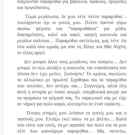
διηγούνταν παραμύθια για βασίλεια, δράκους, πρίγκιπες
και πριγκίπισσες.
Τώρα μεγάλωσα, δε μου λένε πλέον παραμύθια –
τουλάχιστον όχι οι γονείς μου. Πλέον παντού γύρω
ακούω ψέματα και “παραμυθάκια” για μόδα,
διασημότητες, καλό και κακό, υψηλή κοινωνία και
μεγάλα σαλόνια… Παραμύθια ατελείωτα, μας λένε ότι
όλα καλά όλα ωραία, μα σαν τις
Χίλιες και Μία Νύχτες
το τέλος αργεί.
Δεν μπορώ άλλο τους μεγάλους του κόσμου… Δεν
μπορώ το πώς αλλάζει η κοινωνία, την επανάσταση που
τίποτα δεν έχει μείνει. Ξυπνήστε! Το κράτος σκοτώνει
το αλλιώτικο με ηρωίνη! Σιχάθηκα πια τα παραμύθια
που πουλάνε, δεν αντέχω πια… Συγγνώμη, αλλά όλη
αυτή η ιστορία με έκανε φτωχό, υπερβολικά φτωχό για
να αγοράσω τα ψέματά σας. Το ναρκωτικό σας με είχε
σε νάρκη για πολύ καιρό, κλεισμένο σε έναν εφιάλτη…
Τέτοιες στιγμές μου λείπουν οι γονείς μου και ο
παππούς μου. Ελπίζω εκεί πάνω να με βλέπει… Καλά
που είστε και εσείς, να με αγαπάτε πιο πολύ και να μου
λέτε δυο καινούργια παραμύθια… Μα, πιστεύω,