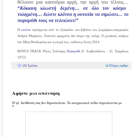
θέλουνε μια καινούρια αρχή, την αρχή του τέλους…
“
Κόκκινη κλωστή δεμένη… σε όλο τον κόσμο
τυλιγμένη… δώστε κλότσο η ουτοπία να σιμώσει… το
παραμύθι τους να τελειώσει!
”
Η
εικόνα
προέρχεται από το εξώφυλλο του βιβλίου του ζωγράφου-συγγραφέα
Ανδρέα Μαράτου,
Ουτοπία κρυμμένη στο σώμα της πόλης. Ο μουσικός κόσμος
του Μίκη Θεοδωράκη και η εποχή του
, εκδόσεις
Ιανός
2014.
BONUS TRACK Νίκος Ξυλούρης
Παραμύθι
(Γ. Ζερβουλάκος – Στ. Ξαρχάκος
1972)
(0) Σχόλια
Πλήρες άρθρο
Αφήστε μια απάντηση
Η ηλ. διεύθυνση σας δεν δημοσιεύεται.
Τα υποχρεωτικά πεδία σημειώνονται με
*