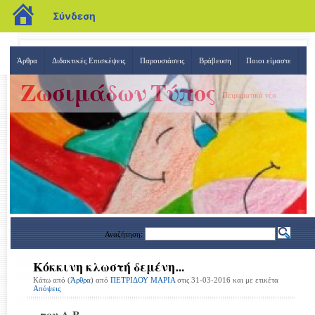
blogs.sch.gr
Σύνδεση
Άρθρα
Διδακτικές Επισκέψεις
Παρουσιάσεις
Βράβευση
Ποιοι είμαστε
Ζωσιμάδων Τύπος
Πειραματικά νέα
Αναζήτηση:
Κόκκινη κλωστή δεμένη…
Κάτω από (
Άρθρα
) από
ΠΕΤΡΙΔΟΥ ΜΑΡΙΑ
στις 31-03-2016 και με ετικέτα
Απόψεις