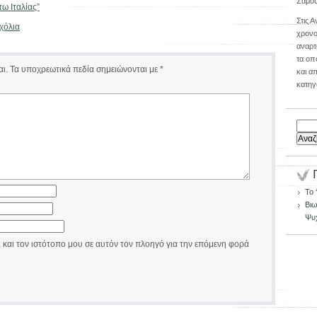
Σάμου
ω Ιταλίας”
Στις 
χόλια
χρονο
αναρτο
τα οπ
ι.
Τα υποχρεωτικά πεδία σημειώνονται με
*
και α
κατηγ
Αναζή
για:
Το 
Βιω
Ψυ
 και τον ιστότοπο μου σε αυτόν τον πλοηγό για την επόμενη φορά