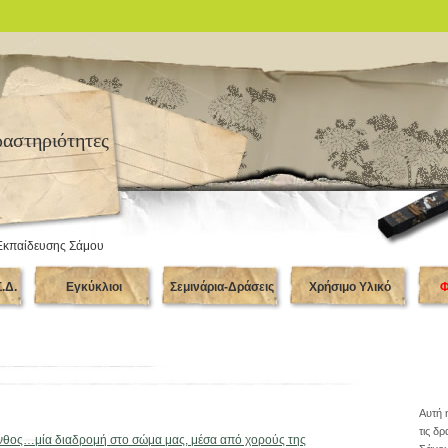
ραστηριότητες
Εκπαίδευσης Σάμου
.Δ.
Εγκύκλιοι
Σεμινάρια-Δράσεις
Χρήσιμο Υλικό
Φ
Αυτή 
τις δ
νθος…μία διαδρομή στο σώμα μας, μέσα από χορούς της