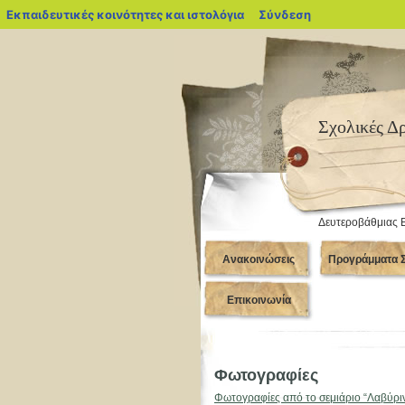
blogs.sch.gr
Εκπαιδευτικές κοινότητες και ιστολόγια
Σύνδεση
Σχολικές Δ
Δευτεροβάθμιας 
Ανακοινώσεις
Προγράμματα Σ
Επικοινωνία
Φωτογραφίες
Φωτογραφίες από το σεμιάριο “Λαβύρι