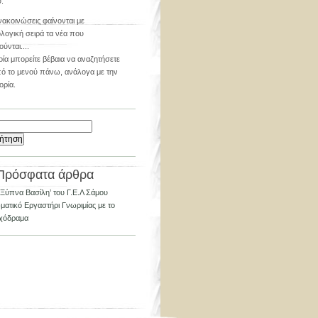
.
Ανακοινώσεις φαίνονται με
λογική σειρά τα νέα που
ύνται....
οία μπορείτε βέβαια να αναζητήσετε
πό το μενού πάνω, ανάλογα με την
ορία.
τηση
Πρόσφατα άρθρα
‘Ξύπνα Βασίλη’ του Γ.Ε.Λ Σάμου
ματικό Εργαστήρι Γνωριμίας με το
χόδραμα