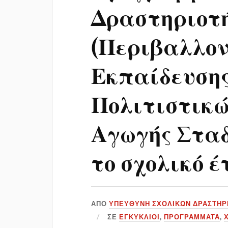
Δραστηριοτ
(Περιβαλλον
Εκπαίδευσης
Πολιτιστικ
Αγωγής Σταδ
το σχολικό έ
ΑΠΌ
ΥΠΕΎΘΥΝΗ ΣΧΟΛΙΚΏΝ ΔΡΑΣΤΗΡ
ΣΕ
ΕΓΚΎΚΛΙΟΙ
,
ΠΡΟΓΡΆΜΜΑΤΑ
,