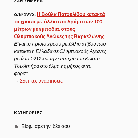
ΣΑΝ ΣΉΜΕΡΑ
6/8/1992:
Η Βούλα Πατουλίδου κατακτά
το χρυσό μετάλλιο στο δρόμο των 100
μέτρων με εμπόδια, στους
Ολυμπιακούς Αγώνες της Βαρκελώνης.
Είναι το πρώτο χρυσό μετάλλιο στίβου που
κατακτά η Ελλάδα σε Ολυμπιακούς Αγώνες
μετά το 1912 και την επιτυχία του Κώστα
Τσικλητήρα στο άλμα εις μήκος άνευ
φόρας.
-
Σχετικές αναρτήσεις
KΑΤΗΓΟΡΊΕΣ
Blog…αρε την ιδέα σου