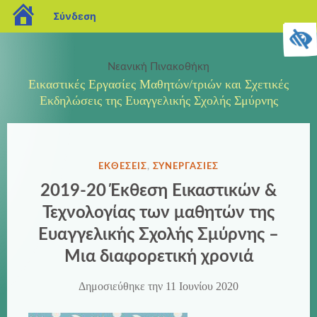
blogs.sch.gr
Σύνδεση
Μετάβαση
σε
Νεανική Πινακοθήκη
περιεχόμενο
Εικαστικές Εργασίες Μαθητών/τριών και Σχετικές
Εκδηλώσεις της Ευαγγελικής Σχολής Σμύρνης
ΔΗΜΟΣΙΕΎΘΗΚΕ
ΕΚΘΈΣΕΙΣ
,
ΣΥΝΕΡΓΑΣΊΕΣ
ΣΤΗΝ
2019-20 Έκθεση Εικαστικών &
Τεχνολογίας των μαθητών της
Ευαγγελικής Σχολής Σμύρνης –
Μια διαφορετική χρονιά
Δημοσιεύθηκε την
11 Ιουνίου 2020