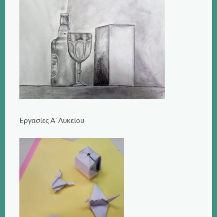
Εργασίες Α΄Λυκείου