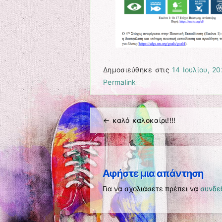
Δημοσιεύθηκε στις
14 Ιουλίου, 2
Permalink
←
καλό καλοκαίρι!!!!
Πλοήγηση άρθρων
Αφήστε μια απάντηση
Για να σχολιάσετε πρέπει να
συνδε