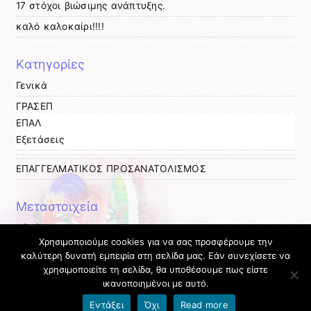
17 στόχοι βιώσιμης ανάπτυξης.
καλό καλοκαίρι!!!!
Kατηγορίες
Γενικά
ΓΡΑΣΕΠ
ΕΠΑΛ
Εξετάσεις
ΕΠΑΓΓΕΛΜΑΤΙΚΟΣ ΠΡΟΣΑΝΑΤΟΛΙΣΜΟΣ
Μεταστοιχεία
Σύνδεση
Χρησιμοποιούμε cookies για να σας προσφέρουμε την
Entries
RSS
καλύτερη δυνατή εμπειρία στη σελίδα μας. Εάν συνεχίσετε να
χρησιμοποιείτε τη σελίδα, θα υποθέσουμε πως είστε
Comments
RSS
ικανοποιημένοι με αυτό.
Όροι χρήσης blogs.sch.gr
|
Δήλωση προσβασιμότητας
Εντάξει
Όχι
Read more