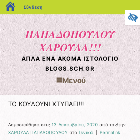
blogs.sch.gr
Σύνδεση
ΠΑΠΑΔΟΠΟΥΛΟΥ
ΧΑΡΟΥΛΑ!!!
ΑΠΛΆ ΈΝΑ ΑΚΌΜΑ ΙΣΤΟΛΌΓΙΟ
BLOGS.SCH.GR
Μενού
Μετάβαση στο περιεχόμενο
ΤΟ ΚΟΥΔΟΥΝΙ ΧΤΥΠΑΕΙ!!!
Δημοσιεύθηκε στις
13 Δεκεμβρίου, 2020
από τον/την
ΧΑΡΟΥΛΑ ΠΑΠΑΔΟΠΟΥΛΟΥ
στο
Γενικά
|
Permalink