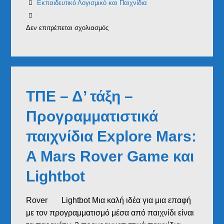
Εκπαιδευτικό Λογισμικό και Παιχνίδια
Δεν επιτρέπεται σχολιασμός
στο
Online
Εκπαιδευτικό
Λογισμικό
για
ΤΠΕ – Δ’ τάξη –
την
Προγραμματιστικά
Πρωτοβάθμια
Εκπαίδευση
παιχνίδια Explore Mars:
A Mars Rover Game και
Lightbot
Rover Lightbot Μια καλή ιδέα για μια επαφή
με τον προγραμματισμό μέσα από παιχνίδι είναι