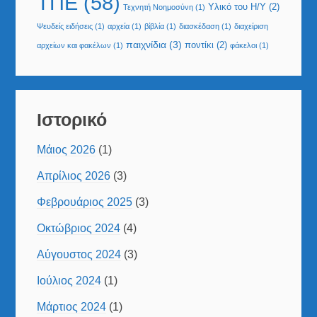
ΤΠΕ
(58)
Υλικό του Η/Υ
(2)
Τεχνητή Νοημοσύνη
(1)
Ψευδείς ειδήσεις
(1)
αρχεία
(1)
βίβλία
(1)
διασκέδαση
(1)
διαχείριση
παιχνίδια
(3)
ποντίκι
(2)
αρχείων και φακέλων
(1)
φάκελοι
(1)
Ιστορικό
Μάιος 2026
(1)
Απρίλιος 2026
(3)
Φεβρουάριος 2025
(3)
Οκτώβριος 2024
(4)
Αύγουστος 2024
(3)
Ιούλιος 2024
(1)
Μάρτιος 2024
(1)