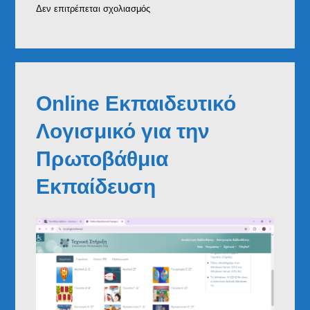
Δεν επιτρέπεται σχολιασμός
στο
Αερόστατο
μία
Διαδικτυακή
Εκπαιδευτική
Online Εκπαιδευτικό
Πύλη
Λογισμικό για την
ψυχαγωγίας
και
Πρωτοβάθμια
μάθησης
Εκπαίδευση
για
μικρά
παιδιά