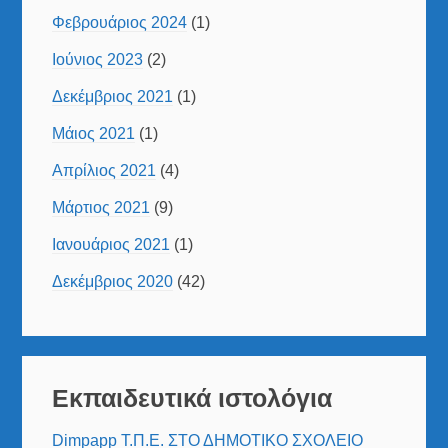
Φεβρουάριος 2024
(1)
Ιούνιος 2023
(2)
Δεκέμβριος 2021
(1)
Μάιος 2021
(1)
Απρίλιος 2021
(4)
Μάρτιος 2021
(9)
Ιανουάριος 2021
(1)
Δεκέμβριος 2020
(42)
Εκπαιδευτικά ιστολόγια
Dimpapp Τ.Π.Ε. ΣΤΟ ΔΗΜΟΤΙΚΟ ΣΧΟΛΕΙΟ