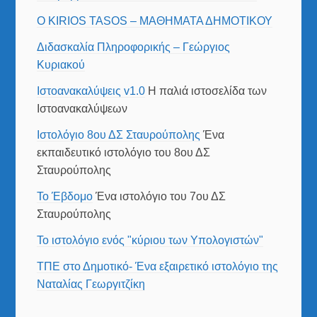
O KIRIOS TASOS – ΜΑΘΗΜΑΤΑ ΔΗΜΟΤΙΚΟΥ
Διδασκαλία Πληροφορικής – Γεώργιος
Κυριακού
Ιστοανακαλύψεις v1.0
Η παλιά ιστοσελίδα των
Ιστοανακαλύψεων
Ιστολόγιο 8ου ΔΣ Σταυρούπολης
Ένα
εκπαιδευτικό ιστολόγιο του 8ου ΔΣ
Σταυρούπολης
Το Έβδομο
Ένα ιστολόγιο του 7ου ΔΣ
Σταυρούπολης
Το ιστολόγιο ενός "κύριου των Υπολογιστών"
ΤΠΕ στο Δημοτικό- Ένα εξαιρετικό ιστολόγιο της
Ναταλίας Γεωργιτζίκη