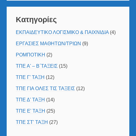
Kατηγορίες
ΕΚΠΑΙΔΕΥΤΙΚΟ ΛΟΓΙΣΜΙΚΟ & ΠΑΙΧΝΙΔΙΑ
(4)
ΕΡΓΑΣΙΕΣ ΜΑΘΗΤΩΝ/ΤΡΙΩΝ
(9)
ΡΟΜΠΟΤΙΚΗ
(2)
ΤΠΕ Α' – Β΄ΤΑΞΕΙΣ
(15)
ΤΠΕ Γ' ΤΑΞΗ
(12)
ΤΠΕ ΓΙΑ ΟΛΕΣ ΤΙΣ ΤΑΞΕΙΣ
(12)
ΤΠΕ Δ' ΤΑΞΗ
(14)
ΤΠΕ Ε' ΤΑΞΗ
(25)
ΤΠΕ ΣΤ' ΤΑΞΗ
(27)