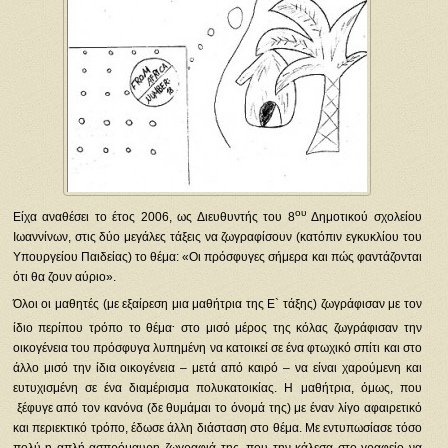
ου
Είχα αναθέσει το έτος 2006, ως Διευθυντής του 8
Δημοτικού σχολείου
Ιωαννίνων, στις δύο μεγάλες τάξεις να ζωγραφίσουν (κατόπιν εγκυκλίου του
Υπουργείου Παιδείας) το θέμα: «Οι πρόσφυγες σήμερα και πώς φαντάζονται
ότι θα ζουν αύριο».
Όλοι οι μαθητές (με εξαίρεση μια μαθήτρια της Ε` τάξης) ζωγράφισαν με τον
.
ίδιο περίπου τρόπο το θέμα
στο μισό μέρος της κόλας ζωγράφισαν την
οικογένεια του πρόσφυγα λυπημένη να κατοικεί σε ένα φτωχικό σπίτι και στο
άλλο μισό την ίδια οικογένεια – μετά από καιρό – να είναι χαρούμενη και
ευτυχισμένη σε ένα διαμέρισμα πολυκατοικίας. Η μαθήτρια, όμως, που
ξέφυγε από τον κανόνα (δε θυμάμαι το όνομά της) με έναν λίγο αφαιρετικό
και περιεκτικό τρόπο, έδωσε άλλη διάσταση στο θέμα. Με εντυπωσίασε τόσο