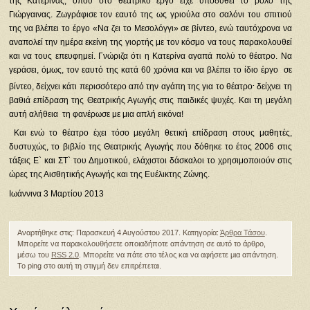
της Κατερίνας, όπου στο θεατρικό έργο είχε υποδυθεί το ρόλο της
Γιώργαινας. Ζωγράφισε τον εαυτό της ως γριούλα στο σαλόνι του σπιτιού
της να βλέπει το έργο «Να ζει το Μεσολόγγι» σε βίντεο, ενώ ταυτόχρονα να
αναπολεί την ημέρα εκείνη της γιορτής με τον κόσμο να τους παρακολουθεί
και να τους επευφημεί. Γνώριζα ότι η Κατερίνα αγαπά πολύ το θέατρο. Να
γεράσει, όμως, τον εαυτό της κατά 60 χρόνια και να βλέπει το ίδιο έργο σε
.
βίντεο, δείχνει κάτι περισσότερο από την αγάπη της για το θέατρο
δείχνει τη
βαθιά επίδραση της Θεατρικής Αγωγής στις παιδικές ψυχές. Και τη μεγάλη
αυτή αλήθεια τη φανέρωσε με μια απλή εικόνα!
Και ενώ το θέατρο έχει τόσο μεγάλη θετική επίδραση στους μαθητές,
δυστυχώς, το βιβλίο της Θεατρικής Αγωγής που δόθηκε το έτος 2006 στις
τάξεις Ε` και ΣΤ` του Δημοτικού, ελάχιστοι δάσκαλοι το χρησιμοποιούν στις
ώρες της Αισθητικής Αγωγής και της Ευέλικτης Ζώνης.
Ιωάννινα 3 Μαρτίου 2013
Αναρτήθηκε στις: Παρασκευή 4 Αυγούστου 2017. Κατηγορία:
Άρθρα Τάσου
.
Μπορείτε να παρακολουθήσετε οποιαδήποτε απάντηση σε αυτό το άρθρο,
μέσω του
RSS 2.0
. Μπορείτε να πάτε στο τέλος και να αφήσετε μια απάντηση.
Το ping στο αυτή τη στιγμή δεν επιτρέπεται.