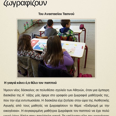
ζωγραφίζουν
Του Αναστασίου Τασινού
Η γιαγιά κάνει ό,τι θέλει τον παππού
Ήμουν νέος δάσκαλος σε πολυθέσιο σχολείο των Αθηνών, όταν μια έμπειρη
δασκάλα της Α` τάξης μάς έφερε στο γραφείο μια ζωγραφιά μαθήτριάς της,
που την είχε εντυπωσιάσει. Η δασκάλα είχε ζητήσει στην ώρα της Αισθητικής
Αγωγής από τους μαθητές να ζωγραφίσουν το θέμα: «Εκδρομή με την
οικογένεια». Η συγκεκριμένη μαθήτρια ζωγράφισε τον παππού να έχει πολύ
μικρό ύψος δίπλα στην πανύψηλη γιαγιά. Τα υπόλοιπα μέλη της οικογένειας