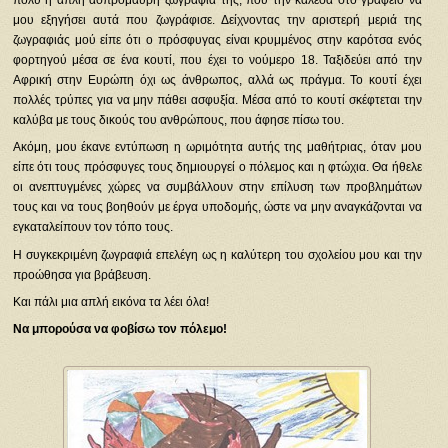
πολύ η απλή ασπρόμαυρη ζωγραφιά της, που την κάλεσα στο γραφείο να
μου εξηγήσει αυτά που ζωγράφισε. Δείχνοντας την αριστερή μεριά της
ζωγραφιάς μού είπε ότι ο πρόσφυγας είναι κρυμμένος στην καρότσα ενός
φορτηγού μέσα σε ένα κουτί, που έχει το νούμερο 18. Ταξιδεύει από την
Αφρική στην Ευρώπη όχι ως άνθρωπος, αλλά ως πράγμα. Το κουτί έχει
πολλές τρύπες για να μην πάθει ασφυξία. Μέσα από το κουτί σκέφτεται την
καλύβα με τους δικούς του ανθρώπους, που άφησε πίσω του.
Ακόμη, μου έκανε εντύπωση η ωριμότητα αυτής της μαθήτριας, όταν μου
είπε ότι τους πρόσφυγες τους δημιουργεί ο πόλεμος και η φτώχια. Θα ήθελε
οι ανεπτυγμένες χώρες να συμβάλλουν στην επίλυση των προβλημάτων
τους και να τους βοηθούν με έργα υποδομής, ώστε να μην αναγκάζονται να
εγκαταλείπουν τον τόπο τους.
Η συγκεκριμένη ζωγραφιά επελέγη ως η καλύτερη του σχολείου μου και την
προώθησα για βράβευση.
Και πάλι μια απλή εικόνα τα λέει όλα!
Να μπορούσα να φοβίσω τον πόλεμο!