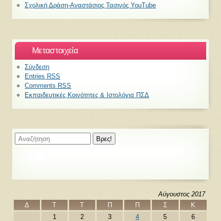
Σχολική Δράση-Αναστάσιος Τασινός YouTube
Μεταστοιχεία
Σύνδεση
Entries
RSS
Comments
RSS
Εκπαιδευτικές Κοινότητες & Ιστολόγια ΠΣΔ
Αύγουστος 2017
Δ
Τ
Τ
Π
Π
Σ
Κ
1
2
3
4
5
6