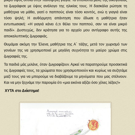
τα ζωγράφισε με ύψος ανάλογο της ηλικίας τους. Η δασκάλα ρώτησε τη
μαθήτρια να μάθει, γιατί ο παππούς είναι τόσο κοντός, ενώ η γιαγιά είναι
τόσο ψηλή; Η αυθόρμητη απάντηση που έδωσε η μαθήτρια ήταν
εντυπωσιακή: «Η γιαγιά κάνει ό,τι θέλει τον παππού, σαν να είναι μικρό
παιδί». Δυστυχώς, δεν κράτησα για το αρχείο μου αντίγραφο αυτής της
αποκαλυπτικής ζωγραφιάς.
Θυμάμαι ακόμη την Έλενα, μαθήτρια της Α` τάξης, μετά τον χωρισμό των
γονέων της να χρησιμοποιεί με μεγάλη συχνότητα το μαύρο χρώμα στις
ζωγραφιές της.
Τα παιδιά μάς μιλάνε, όταν ζωγραφίζουν. Αρκεί να παρατηρούμε προσεκτικά
τις ζωγραφιές τους, τα χρώματα που χρησιμοποιούν και κυρίως να συζητάμε
μαζί τους για να μπορούμε να διαβάζουμε τα μηνύματα που μας στέλνουν.
Και να μην ξεχνάμε την παροιμία ότι «μια εικόνα αξίζει όσο χίλιες λέξεις!»
ΧΥΤΑ στο Διάστημα!