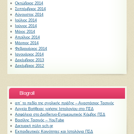
Οκτώβριος 2014
Σεπτέμβριος 2014
Αύγουστος 2014
Ιούλιος 2014
Ιούνιος 2014
Μάιος 2014
Απρίλιος 2014
Μάρτιος 2014
Φεβρουάριος 2014
Ιανουάριος 2014
Δεκέμβριος 2013
Δεκέμβριος 2012
Blogroll
απ` το πεδίο της σχολικής πράξης – Αναστάσιος Τασινός
Αρχεία Βοήθειας χρήσης Ιστολογίου στο ΠΣΔ
Ασφάλεια στο Διαδίκτυο-Ενημερωτικός Κόμβος ΠΣΔ
Βασίλης Τασινός – YouTube
Δικτυακή πύλη sch.gr
Εκπαιδευτικές Κοινότητες και Ιστολόγια ΠΣΔ