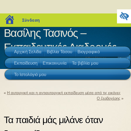
blogs.sch.gr
Σύνδεση
Βασίλης Τασινός –
Εκπαιδευτικές Διαδρομές
Αρχική Σελίδα
Βιβλία Τάσου
Βιογραφικό
Εκπαίδευση
Επικοινωνία
Τα βιβλία μου
Το Ιστολόγιό μου
«
Η αυταρχική και η αντιαυταρχική εκπαίδευση μέσα από τις εικόνες
Ο ζερβοχέρης
»
Τα παιδιά μάς μιλάνε όταν