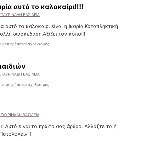
ρία αυτό το καλοκαίρι!!!!
ΣΤΑΥΡΙΝΑΔΗ ΒΑΣΙΛΕΙΑ
 αυτό το καλοκαίρι είναι η Ικαρία!Καταπληκτική
ολλή διασκέδαση.Αξίζει τον κόπο!!!
στο
εν επιτρέπεται σχολιασμός
Επισκεφτείτε
την
Ικαρία
παιδιών
αυτό
το
ΣΤΑΥΡΙΝΑΔΗ ΒΑΣΙΛΕΙΑ
καλοκαίρι!!!!
στο
εν επιτρέπεται σχολιασμός
Τα
δικαιώματα
των
παιδιών
ΣΤΑΥΡΙΝΑΔΗ ΒΑΣΙΛΕΙΑ
r. Αυτό είναι το πρώτο σας άρθρο. Αλλάξτε το ή
“Ιστολογείν”!