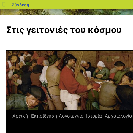
blogs.sch.gr
Σύνδεση
Μετάβαση
σε
Στις γειτονιές του κόσμου
περιεχόμενο
Αρχική
Εκπαίδευση
Λογοτεχνία
Ιστορία
Αρχαιολογία