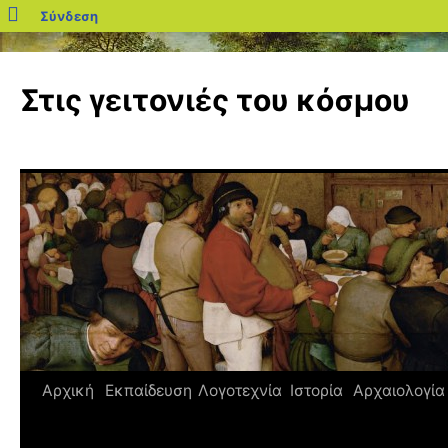
blogs.sch.gr
Σύνδεση
Μετάβαση
σε
Στις γειτονιές του κόσμου
περιεχόμενο
Αρχική
Εκπαίδευση
Λογοτεχνία
Ιστορία
Αρχαιολογία