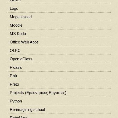
Logo
MegaUpload
Moodle
MS Kodu
Office Web Apps
OLPC
Open eClass
Picasa
Pixlr
Prezi
Projects (Ερευνητικές Εργασίες)
Python
Re-imagining school
RoboMind