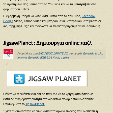
τα αγαπημένα σας βίντεο από το YouTube και να τα
μετατρέψετ
ε στο
φορμάτ που θέλετε.
Η εφαρμογή μπορεί να κατεβάσει βίντεο από τα YouTube,
Facebook
,
Google
Video, Yahoo Video και μπορούμε να μετατρέψουμε τα βίντεο σε
avi, mpg, mp4, 3gp και mov ώστε να τα αναπαράγουμε σε κάθε συσκευή.
JigsawPlanet : Δημιουργία online παζλ
Ιούν 11
Αναρτήθηκε από
ΒΑΣΙΛΕΙΟΣ ΔΡΙΜΤΖΙΑΣ
. Κατηγορία:
Εργαλεία & URL
29
Internet
,
Εργαλεία WEB 2.0
|
Χωρίς σχόλια
Θέλετε να συνθέσετε ένα online παζλ για να το χρησιμοποιήσετε ως
εκπαιδευτική δραστηριότητα στα διδακτικά σενάρια που υλοποιείτε;
Επισκεφθείτε το
JigsawPlanet
.
Έχετε τη δυνατότητα να “ανεβάσετε” τα αρχεία εικόνας που διαθέτετε ή