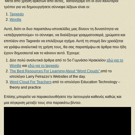
Μετά από χρήση αρκετών από αυτές, καταλήξαμε ότι οι δυο καλύτεροι
τρόποι για να δημιουργήσετε σύννεφα λέξεων είναι οι:
Tagxedo
Wordle
Αυτό, διότι οι δυο παραπάνω ιστοσελίδες μας δίνουν τη δυνατότητα να
«επεξεργαστούμε» το σύννεφο, να διαλέξουμε γραμματοσειρά, χρώματα και
επιπλέον στο Tagxedo να επιλέξουμε σχήμα. Αυτή τη στιγμή δεν χρειάζεται
να γράψω αναλυτικά τη χρήση τους, θα σας παραπέμψω σε άρθρα που ήδη
έχουν δημοσιευτεί και το κάνουν αυτό. Έχουμε:
Δύο πολύ αναλυτικά άρθρα από το 5ο Γυμνάσιο Ηρακλείου
εδώ για το
Wordle
και
εδώ για το tagxedo
.
The Best Resources For Learning About “Word Clouds”
από το
ιστολόγιο Larry Felrazzo’s Websites of the day.
Word Cloud For Teachers
από το ιστολόγιο Education Technology –
theory and practice
Επίσης μπορείτε να παρακολουθήσετε την λειτουργία καθενός καθώς και
μια σύγκριση μεταξύ τους στα παρακάτω βίντεο.