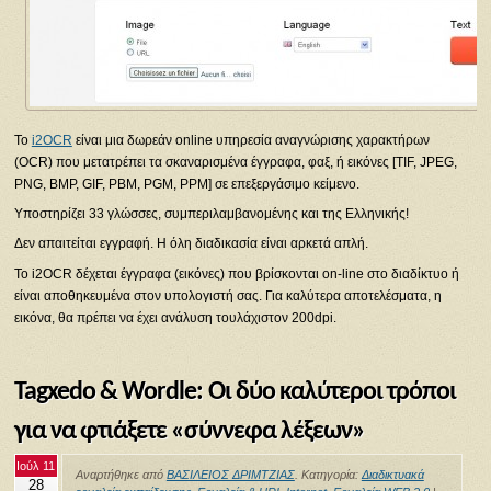
To
i2OCR
είναι μια δωρεάν online υπηρεσία αναγνώρισης χαρακτήρων
(OCR) που μετατρέπει τα σκαναρισμένα έγγραφα, φαξ, ή εικόνες [TIF, JPEG,
PNG, BMP, GIF, PBM, PGM, PPM] σε επεξεργάσιμο κείμενο.
Υποστηρίζει 33 γλώσσες, συμπεριλαμβανομένης και της Ελληνικής!
Δεν απαιτείται εγγραφή. Η όλη διαδικασία είναι αρκετά απλή.
Το i2OCR δέχεται έγγραφα (εικόνες) που βρίσκονται on-line στο διαδίκτυο ή
είναι αποθηκευμένα στον υπολογιστή σας. Για καλύτερα αποτελέσματα, η
εικόνα, θα πρέπει να έχει ανάλυση τουλάχιστον 200dpi.
Tagxedo & Wordle: Οι δύο καλύτεροι τρόποι
για να φτιάξετε «σύννεφα λέξεων»
Ιούλ 11
Αναρτήθηκε από
ΒΑΣΙΛΕΙΟΣ ΔΡΙΜΤΖΙΑΣ
. Κατηγορία:
Διαδικτυακά
28