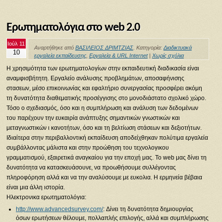
Ερωτηματολόγια στο web 2.0
Ιούλ 11
Αναρτήθηκε από
ΒΑΣΙΛΕΙΟΣ ΔΡΙΜΤΖΙΑΣ
. Κατηγορία:
Διαδικτυακά
10
εργαλεία εκπαίδευσης
,
Εργαλεία & URL Internet
|
Χωρίς σχόλια
Η χρησιμότητα των ερωτηματολογίων στην εκπαιδευτική διαδικασία είναι
αναμφισβήτητη. Εργαλείο ανάλυσης προβλημάτων, αποσαφήνισης
στασεων, μέσο επικοινωνίας και εφαλτήριο συνεργασίας προσφέρει ακόμη
τη δυνατότητα διαθεματικής προσέγγισης στο μονοδιάστατο σχολικό χώρο.
Τόσο ο σχεδιασμός, όσο και η συμπλήρωση και ανάλυση των δεδομένων
του παρέχουν την ευκαιρία ανάπτυξης σημαντικών γνωστικών και
μεταγνωστικών ι κανοτήτων, όσο και τη βελτίωση στάσεων και δεξιοτήτων.
Ιδιαίτερα στην περιβαλλοντική εκπαίδευση αποδείχθηκαν πολύτιμα εργαλεία
συμβάλλοντας μάλιστα και στην προώθηση του τεχνολογικου
γραμματισμού, εξαιρετικά αναγκαίου για την εποχή μας. Το web μας δίνει τη
δυνατότητα να κατασκευάσουνε, να προωθήσουμε συλλέγοντας
πληροφόρηση αλλά και να την αναλύσουμε με ευκολια. Η ερμηνεία βέβαια
είναι μια άλλη ιστορία.
Ηλεκτρονικα ερωτηματολόγια:
http://www.advancedsurvey.com/
: Δίνει τη δυνατότητα δημιουργίας
όσων ερωτήσεων θέλουμε, πολλαπλής επιλογής, αλλά και συμπλήρωσης