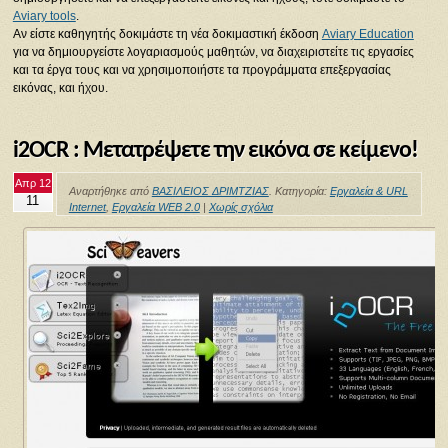
Aviary tools
.
Αν είστε καθηγητής δοκιμάστε τη νέα δοκιμαστική έκδοση
Aviary Education
για να δημιουργείστε λογαριασμούς μαθητών, να διαχειριστείτε τις εργασίες
και τα έργα τους και να χρησιμοποιήστε τα προγράμματα επεξεργασίας
εικόνας, και ήχου.
i2OCR : Μετατρέψετε την εικόνα σε κείμενο!
Απρ 12
Αναρτήθηκε από
ΒΑΣΙΛΕΙΟΣ ΔΡΙΜΤΖΙΑΣ
. Κατηγορία:
Εργαλεία & URL
11
Internet
,
Εργαλεία WEB 2.0
|
Χωρίς σχόλια