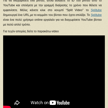
Για να διαχωρίσετε ένα βίντεο, απλά εισάγετε το ID του βίντεο από το
YouTube και επιλέγετε με την γραμμή διαίρεσης το χρόνο που θέλετε να
εμφανίσετε. Μόλις κάνετε κλικ στο κουμπί “Split Video” το
Splitube
δημιουργεί ένα URL,με το κομμάτι του βίντεο που έχετε επιλέξει. Το
Splitube
είναι ένα πολύ χρήσιμο online εργαλείο για να διαχωρίσετε YouTube βίντεο
με πολύ απλό τρόπο.
Για τυχόν απορίες δείτε το παρακάτω video