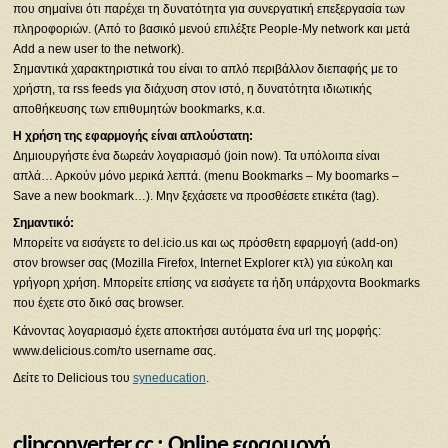
που σημαίνει ότι παρέχει τη δυνατότητα για συνεργατική επεξεργασία των
πληροφοριών. (Από το βασικό μενού επιλέξτε People-My network και μετά
Add a new user to the network).
Σημαντικά χαρακτηριστικά του είναι το απλό περιβάλλον διεπαφής με το
χρήστη, τα rss feeds για διάχυση στον ιστό, η δυνατότητα ιδιωτικής
αποθήκευσης των επιθυμητών bookmarks, κ.α.
Η χρήση της εφαρμογής είναι απλούστατη:
Δημιουργήστε ένα δωρεάν λογαριασμό (join now). Τα υπόλοιπα είναι
απλά… Αρκούν μόνο μερικά λεπτά. (menu Bookmarks – My boomarks –
Save a new bookmark…). Μην ξεχάσετε να προσθέσετε ετικέτα (tag).
Σημαντικό:
Μπορείτε να εισάγετε το del.icio.us και ως πρόσθετη εφαρμογή (add-on)
στον browser σας (Mozilla Firefox, Internet Explorer κτλ) για εύκολη και
γρήγορη χρήση. Μπορείτε επίσης να εισάγετε τα ήδη υπάρχοντα Bookmarks
που έχετε στο δικό σας browser.
Κάνοντας λογαριασμό έχετε αποκτήσει αυτόματα ένα url της μορφής:
www.delicious.com/το username σας.
Δείτε το Delicious του
syneducation
.
clipconverter.cc : Οnline εφαρμογή