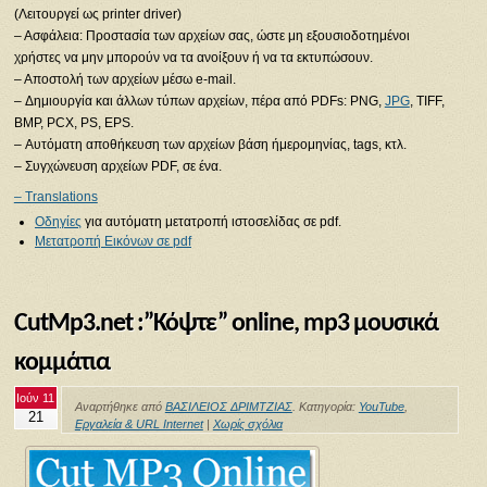
(Λειτουργεί ως printer driver)
– Ασφάλεια: Προστασία των αρχείων σας, ώστε μη εξουσιοδοτημένοι
χρήστες να μην μπορούν να τα ανοίξουν ή να τα εκτυπώσουν.
– Αποστολή των αρχείων μέσω e-mail.
– Δημιουργία και άλλων τύπων αρχείων, πέρα από PDFs: PNG,
JPG
, TIFF,
BMP, PCX, PS, EPS.
– Αυτόματη αποθήκευση των αρχείων βάση ήμερομηνίας, tags, κτλ.
– Συγχώνευση αρχείων PDF, σε ένα.
– Translations
Οδηγίες
για αυτόματη μετατροπή ιστοσελίδας σε pdf.
Μετατροπή Εικόνων σε pdf
CutMp3.net :”Κόψτε” online, mp3 μουσικά
κομμάτια
Ιούν 11
Αναρτήθηκε από
ΒΑΣΙΛΕΙΟΣ ΔΡΙΜΤΖΙΑΣ
. Κατηγορία:
YouTube
,
21
Εργαλεία & URL Internet
|
Χωρίς σχόλια