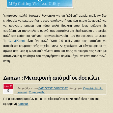
Υπάρχουν πολλά freeware λογισμικά για να “κόψετε” αρχεία mp3. Αν δεν
επιθυμείτε να εγκαταστήσετε στον υπολογιστή σας ένα τέτοιο λογισμικό για
να πραγματοποιήσετε μια τόσο απλή δουλειά που ίσως μάλιστα δε
χρειάζεται να την εκτελείτε συχνά, σας προτείνω μια διαδικτυακή υπηρεσία,
απλή στη χρήση και γρήγορη στην επεξεργασία, που θα σας λύσει τα χέρια.
Το
CutMP3.net
είναι ένα απλό Web 2.0 utility που σας επιτρέπει να
αποκόψετε κομμάτια ενός αρχείου MP3. Δε χρειάζεται να κάνετε upload το
αρχείο σας. Όλη η διαδικασία γίνεται από και προς το σκληρό σας δίσκο με
αποτέλεσμα η ποιότητα του παραγόμενου αρχείου ήχου να είναι πάρα πολύ
καλή.
Zamzar : Μετατροπή από pdf σε doc κ.λ.π.
Ιούν 11
Αναρτήθηκε από
ΒΑΣΙΛΕΙΟΣ ΔΡΙΜΤΖΙΑΣ
. Κατηγορία:
Εργαλεία & URL
9
Internet
|
Χωρίς σχόλια
Για μετατροπή αρχείων pdf σε αρχεία κειμένου πολύ καλή είναι η on line
εφαρμογή
Zamzar.