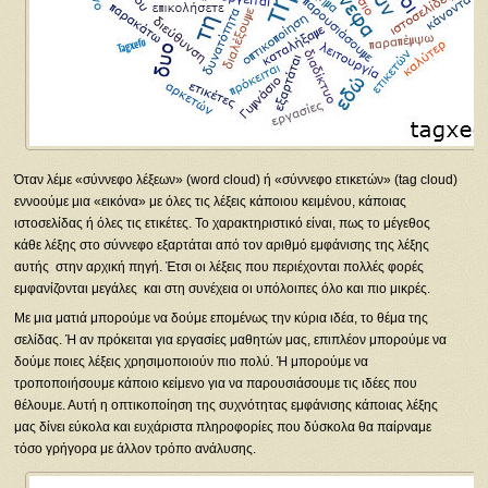
Όταν λέμε «σύννεφο λέξεων» (word cloud) ή «σύννεφο ετικετών» (tag cloud)
εννοούμε μια «εικόνα» με όλες τις λέξεις κάποιου κειμένου, κάποιας
ιστοσελίδας ή όλες τις ετικέτες. Το χαρακτηριστικό είναι, πως το μέγεθος
κάθε λέξης στο σύννεφο εξαρτάται από τον αριθμό εμφάνισης της λέξης
αυτής στην αρχική πηγή. Έτσι οι λέξεις που περιέχονται πολλές φορές
εμφανίζονται μεγάλες και στη συνέχεια οι υπόλοιπες όλο και πιο μικρές.
Με μια ματιά μπορούμε να δούμε επομένως την κύρια ιδέα, το θέμα της
σελίδας. Ή αν πρόκειται για εργασίες μαθητών μας, επιπλέον μπορούμε να
δούμε ποιες λέξεις χρησιμοποιούν πιο πολύ. Ή μπορούμε να
τροποποιήσουμε κάποιο κείμενο για να παρουσιάσουμε τις ιδέες που
θέλουμε. Αυτή η οπτικοποίηση της συχνότητας εμφάνισης κάποιας λέξης
μας δίνει εύκολα και ευχάριστα πληροφορίες που δύσκολα θα παίρναμε
τόσο γρήγορα με άλλον τρόπο ανάλυσης.