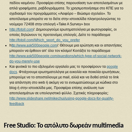
πεδίου κειμένου. Προσφέρει επίσης παρουσίαση των αποτελεσμάτων με
απλά γραφήματα, ραβδογράμματα. Το χρησιμοποιήσαμε στο ΚΠΕ για το
σχεδιασμό του προγράμματος «Αειφόρο – Βιώσιμο σχολείο». Το
αποτέλεσμα μπορείτε να το δείτε στην ιστοσελίδα πληκτρολογώντας το
νούμερο 72408 στην επιλογή «Take A Survey» box
http://fotoll.com
/: Δημιουργούμε ερωτηματολόγια με φωτογραφίες, οι
οποίες δηλώνουν τις προτεινόμες επιλογές. Δείτε το παράδειγμα
http://fotoll.com/Which_sport_do_you_prefer
h
ttp://www.ask500people.com
/: Θέτουμε μια ερώτηση και οι απαντήσεις
μπορούν να έρθουν απ’ όλο τον κόσμο! Κοιτάξτε το παράδειγμα
http://www.ask500people.com/questions/which-type-of-social-network-
do-you-merely-use
Και φυσικά το πιο εξελιγμένο εργαλείο μας το προσφέρουν τα
google
docs
. Φτιάχνουμε ερωτηματολόγια με ευκολία και ποικιλία ερωτήσεων,
μπορούμε να το αποστείλουμε με mail, αλλά και να δοθεί απλά το link
για απάντηση στο web ή ακόμη να το ενσωματώσουμε με κώδικα στο
blog ή στην ιστοσελίδα μας. Προσφέρει επίσης ανάλυση των
αποτελεσμάτων σε υπολογιστικό φύλλο. Σχετικές πληροφορίες:
http://www.slideshare.net/mikechui/using-google-docs-for-quality-
feedback
Free Studio: Το απόλυτο δωρεάν multimedia