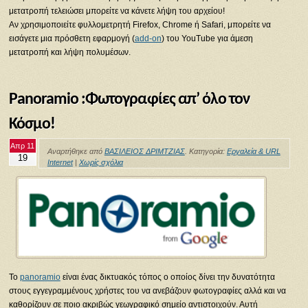
μετατροπή τελειώσει μπορείτε να κάνετε λήψη του αρχείου!
Αν χρησιμοποιείτε φυλλομετρητή Firefox, Chrome ή Safari, μπορείτε να
εισάγετε μια πρόσθετη εφαρμογή (
add-on
) του YouTube για άμεση
μετατροπή και λήψη πολυμέσων.
Panoramio :Φωτογραφίες απ’ όλο τον
Κόσμο!
Απρ 11
Αναρτήθηκε από
ΒΑΣΙΛΕΙΟΣ ΔΡΙΜΤΖΙΑΣ
. Κατηγορία:
Εργαλεία & URL
19
Internet
|
Χωρίς σχόλια
Το
panoramio
είναι ένας δικτυακός τόπος ο οποίος δίνει την δυνατότητα
στους εγγεγραμμένους χρήστες του να ανεβάζουν φωτογραφίες αλλά και να
καθορίζουν σε ποιο ακριβώς γεωγραφικό σημείο αντιστοιχούν. Αυτή