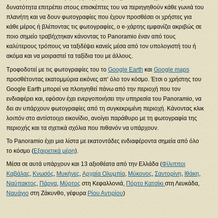
δυνατότητα επιτρέπει στους επισκέπτες του να περιηγηθούν κάθε γωνιά του
πλανήτη και να δουν φωτογραφίες που έχουν προσθέσει οι χρήστες για
κάθε μέρος ή βλέποντας τις φωτογραφίες, ο e-χάρτης εμφανίζει ακριβώς σε
ποιο σημείο τραβήχτηκαν κάνοντας το Panoramio έναν από τους
καλύτερους τρόπους να ταξιδέψει κανείς μέσα από τον υπολογιστή του ή
ακόμα και να μοιραστεί τα ταξίδια του με άλλους.
Τροφοδοτεί με τις φωτογραφίες του το
Google Earth
και
Google maps
προσθέτοντας εκατομμύρια εικόνες απ’ όλο τον κόσμο. Έτσι ο χρήστης του
Google Earth μπορεί να πλοηγηθεί πάνω από την περιοχή που τον
ενδιαφέρει και, εφόσον έχει ενεργοποιήσει την υπηρεσία του Panoramio, να
δει αν υπάρχουν φωτογραφίες από τη συγκεκριμένη περιοχή. Κάνοντας κλικ
λοιπόν στο αντίστοιχο εικονίδιο, ανοίγει παράθυρο με τη φωτογραφία της
περιοχής και τα σχετικά σχόλια που πιθανόν να υπάρχουν.
Το Panoramio έχει μια λίστα με εκατοντάδες ενδιαφέροντα σημεία από όλο
το κόσμο (
Εξαιρετικά μέρη
).
Μέσα σε αυτά υπάρχουν και 13 αξιοθέατα από την Ελλάδα (
Φίλιπποι
Καβάλας
,
Κνωσός
,
Μυκήνες
,
Αρχαία Ολυμπία
,
Μύκονος
,
Σαντορίνη
,
Ιθάκη
,
Ναύπακτος
,
Πάργα
,
Μύρτος
στη Κεφαλλονιά,
Πόρτο Κατσίκι
στη Λευκάδα,
Ναυάγιο
στη Ζάκυνθο, γέφυρα
Ρίου Αντιρίου
)