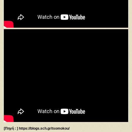
[Πηγή : ] https://blogs.sch.gr/tsomokou/