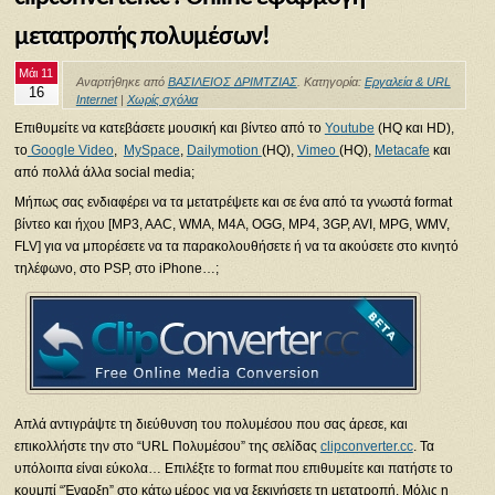
μετατροπής πολυμέσων!
Μάι 11
Αναρτήθηκε από
ΒΑΣΙΛΕΙΟΣ ΔΡΙΜΤΖΙΑΣ
. Κατηγορία:
Εργαλεία & URL
16
Internet
|
Χωρίς σχόλια
Επιθυμείτε να κατεβάσετε μουσική και βίντεο από το
Youtube
(HQ και HD),
το
Google Video
,
MySpace
,
Dailymotion
(HQ),
Vimeo
(HQ),
Metacafe
και
από πολλά άλλα social media;
Μήπως σας ενδιαφέρει να τα μετατρέψετε και σε ένα από τα γνωστά format
βίντεο και ήχου [MP3, AAC, WMA, M4A, OGG, MP4, 3GP, AVI, MPG, WMV,
FLV] για να μπορέσετε να τα παρακολουθήσετε ή να τα ακούσετε στο κινητό
τηλέφωνο, στο PSP, στο iPhone…;
Απλά αντιγράψτε τη διεύθυνση του πολυμέσου που σας άρεσε, και
επικολλήστε την στο “URL Πολυμέσου” της σελίδας
clipconverter.cc
. Τα
υπόλοιπα είναι εύκολα… Επιλέξτε το format που επιθυμείτε και πατήστε το
κουμπί “Έναρξη” στο κάτω μέρος για να ξεκινήσετε τη μετατροπή. Μόλις η