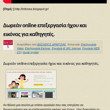
[Πηγή :]
http://infonea.blogspot.gr/
Δωρεάν online επεξεργασία ήχου και
εικόνας για καθηγητές.
Σεπ 12
Αναρτήθηκε από
ΒΑΣΙΛΕΙΟΣ ΔΡΙΜΤΖΙΑΣ
. Κατηγορία:
Επεξεργασία
5
Video
,
Επεξεργασία Εικόνας
,
Εργαλεία & URL Internet
,
Εργαλεία WEB
2.0
|
Χωρίς σχόλια
Δωρεάν online επεξεργασία ήχου και εικόνας για καθηγητές.
Αν θέλετε μια σουίτα με online εργαλεία που σας επιτρέπει να
δημιουργήσετε και να επεξεργαστείτε εικόνες και ήχους, τότε δοκιμάστε το