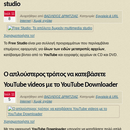
studio
Ιούλ 11
Αναρτήθηκε από
ΒΑΣΙΛΕΙΟΣ ΔΡΙΜΤΖΙΑΣ
. Κατηγορία:
Εργαλεία & URL
8
Internet
|
Χωρίς σχόλια
Χρησιμοποιήστε το!
Το
Free Studio
είναι μια συλλογή προγραμμάτων που περιλαμβάνει
επιμέρους εφαρμογές για
όλων των ειδών μετατροπές αρχείων
,
κατέβασμα βίντεο από το
YouTube
και εγγραφής αρχείων σε CD και DVD.
Ο απλούστερος τρόπος να κατεβάσετε
YouTube videos με το YouTube Downloader
Ιούλ 11
Αναρτήθηκε από
ΒΑΣΙΛΕΙΟΣ ΔΡΙΜΤΖΙΑΣ
. Κατηγορία:
Εργαλεία & URL
5
Internet
|
Χωρίς σχόλια
Χρησιμοποιήστε το!
Με την εφαρμογή
YouTube Downloader
μπορείτε να κατεβάσετε πολύ απλά