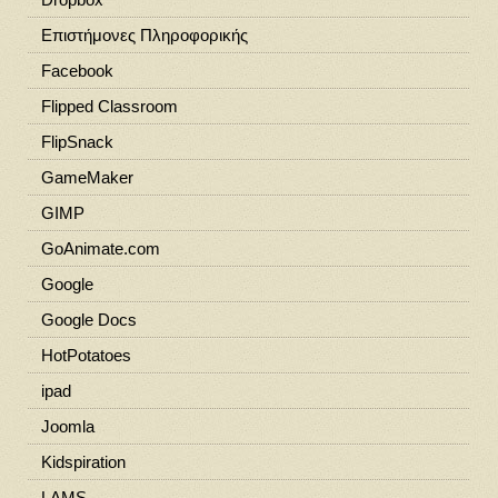
Eπιστήμονες Πληροφορικής
Facebook
Flipped Classroom
FlipSnack
GameMaker
GIMP
GoAnimate.com
Google
Google Docs
HotPotatoes
ipad
Joomla
Kidspiration
LAMS