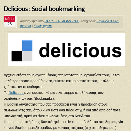
Delicious : Social bookmarking
Μάι 11
Αναρτήθηκε από
ΒΑΣΙΛΕΙΟΣ ΔΡΙΜΤΖΙΑΣ
. Κατηγορία:
Εργαλεία & URL
25
Internet
|
Χωρίς σχόλια
Αρχειοθετήστε τους αγαπημένους σας ιστότοπους, οργανώστε τους με τον
καλύτερο τρόπο προσθέτοντας ετικέτες και μοιραστείτε τους με άλλους
χρήστες, αν το επιθυμείτε.
Το
Delicious
είναι ουσιαστικά μια πλατφόρμα αποθήκευσης των
σελιδοδεικτών σας (Bookmarks).
Η βασική δυνατότητα που σας προσφέρει είναι η πρόσβαση στους
σελιδοδείκτες σας, όπου κι αν είστε ανά πάσα στιγμή και από οποιοδήποτε
υπολογιστή, αρκεί να είναι συνδεδεμένος στο διαδίκτυο.
Η πιο ουσιαστική όμως δυνατότητά του είναι η συμβολή του στη δημιουργία
κοινού δικτύου μεταξύ ομάδων με κοινούς στόχους (π.χ οι μαθητές μας)