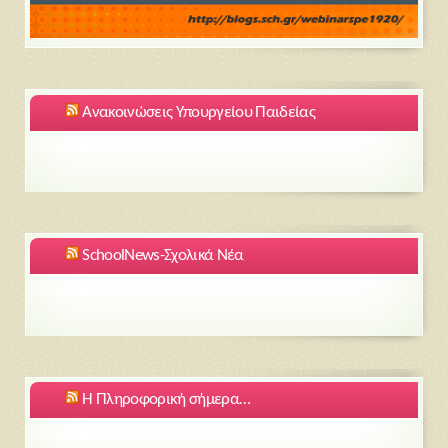
Ανακοινώσεις Υπουργείου Παιδείας
SchoolNews-Σχολικά Νέα
Η Πληροφορική σήμερα…