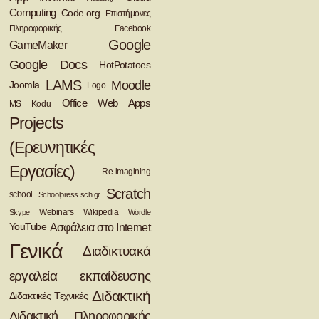
Computing
Code.org
Eπιστήμονες
Πληροφορικής
Facebook
Google
GameMaker
Google Docs
HotPotatoes
LAMS
Moodle
Joomla
Logo
Office Web Apps
MS Kodu
Projects
(Ερευνητικές
Εργασίες)
Re-imagining
Scratch
school
Schoolpress.sch.gr
Webinars
Wikipedia
Skype
Wordle
Ασφάλεια στο Ιnternet
YouTube
Γενικά
Διαδικτυακά
εργαλεία εκπαίδευσης
Διδακτική
Διδακτικές Τεχνικές
Διδακτική Πληροφορικής