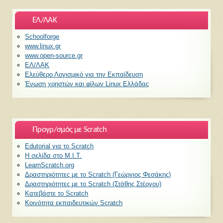
ΕΛ/ΛΑΚ
Schoolforge
www.linux.gr
www.open-source.gr
ΕΛ/ΛΑΚ
Ελεύθερο Λογισμικό για την Εκπαίδευση
Ένωση χρηστών και φίλων Linux Ελλάδας
Προγρ/σμός με Scratch
Edutorial για το Scratch
H σελίδα στο M.I.T.
LearnScratch.org
Δραστηριότητες με το Scratch (Γεώργιος Φεσάκης)
Δραστηριότητες με το Scratch (Στάθης Στέργου)
Κατεβάστε το Scratch
Κοινότητα εκπαιδευτικών Scratch