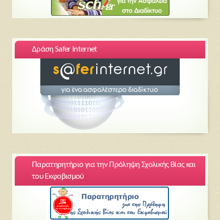
Δράση Safer Internet
Παρατηρητήριο για την Πρόληψη Σχολικής Βίας και
του Εκφοβισμού