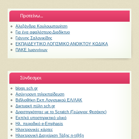
Προτείνω...
Αλεξάνδρα Κουλουμπαρίτση
Για ένα αφαλέστερο Διαδίκτυο
Γιάννης Σαλονικίδης
ΕΚΠΑΙΔΕΥΤΙΚΟ ΛΟΓΙΣΜΙΚΟ ΑΝΟΙΚΤΟΥ ΚΩΔΙΚΑ
ΠΑΚΕ Ιωαννίνων
Σύνδεσμοι
blogs.sch.gr
Ασύγχρονη τηλεκπαίδευση
Βιβλιοθήκη Εκπ.Λογισμικού ΕΛ/ΛΑΚ
Δικτυακή πύλη sch.gr
Δραστηριότητες με το Scratch (Γεώργιος Φεσάκης)
Εκπ/κό υποστηρικτικό υλικό
Ηλ. περιοδικό e-Emphasis
Ηλεκτρονικές κάρτες
Ηλεκτρονική Διαχείριση Τάξης η-τ@ξη