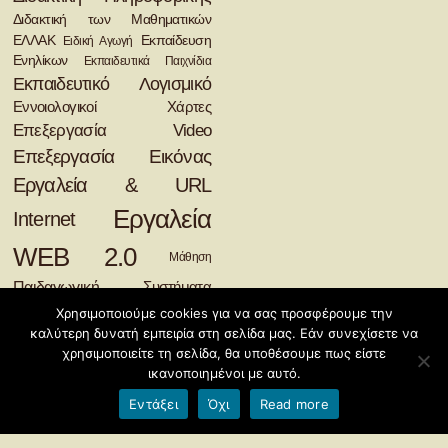
Διδακτική των Μαθηματικών
ΕΛΛΑΚ
Εκπαίδευση
Ειδική Αγωγή
Ενηλίκων
Εκπαιδευτικά Παιχνίδια
Εκπαιδευτικό Λογισμικό
Εννοιολογικοί Χάρτες
Επεξεργασία Video
Επεξεργασία Εικόνας
Εργαλεία & URL
Εργαλεία
Internet
WEB 2.0
Μάθηση
Παιδαγωγική
Συστήματα
Διαχείρισης Μάθησης
Χρησιμοποιούμε cookies για να σας προσφέρουμε την
καλύτερη δυνατή εμπειρία στη σελίδα μας. Εάν συνεχίσετε να
©2026
Διδακτική της Πληροφορικής
χρησιμοποιείτε τη σελίδα, θα υποθέσουμε πως είστε
Φιλοξενείται από
Blogs.sch.gr
ικανοποιημένοι με αυτό.
Εντάξει
Όχι
Read more
Όροι χρήσης blogs.sch.gr
|
Δήλωση προσβασιμότητας