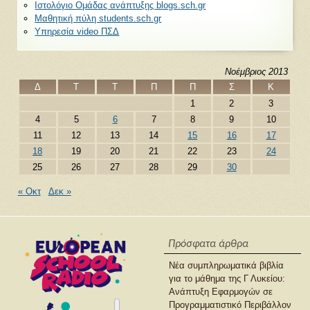
Ιστολόγιο Ομάδας ανάπτυξης blogs.sch.gr
Μαθητική πύλη students.sch.gr
Υπηρεσία video ΠΣΔ
Νοέμβριος 2013
Δ
Τ
Τ
Π
Π
Σ
Κ
1
2
3
4
5
6
7
8
9
10
11
12
13
14
15
16
17
18
19
20
21
22
23
24
25
26
27
28
29
30
« Οκτ
Δεκ »
Πρόσφατα άρθρα
Νέα συμπληρωματικά βιβλία
για το μάθημα της Γ Λυκείου:
Ανάπτυξη Εφαρμογών σε
Προγραμματιστικό Περιβάλλον