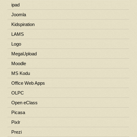
ipad
Joomla
Kidspiration
LAMS
Logo
MegaUpload
Moodle
MS Kodu
Office Web Apps
OLPC
Open eClass
Picasa
Pixlr
Prezi