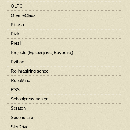
OLPC
Open eClass
Picasa
Pixlr
Prezi
Projects (Ερευνητικές Εργασίες)
Python
Re-imagining school
RoboMind
RSS
Schoolpress.sch.gr
Scratch
Second Life
SkyDrive