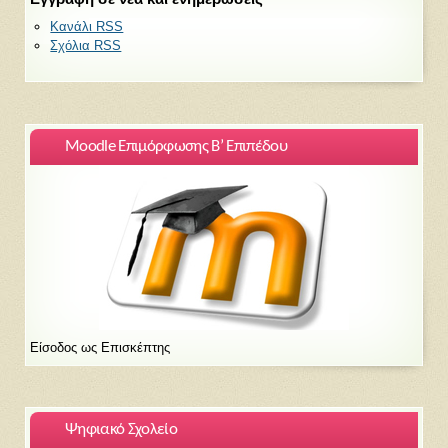
Κανάλι RSS
Σχόλια RSS
Moodle Επιμόρφωσης Β’ Επιπέδου
Είσοδος ως Επισκέπτης
Ψηφιακό Σχολείο