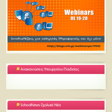
Ανακοινώσεις Υπουργείου Παιδείας
SchoolNews-Σχολικά Νέα