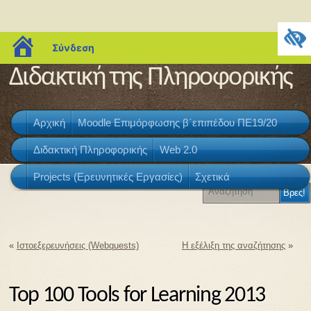
blogs.sch.gr
Σύνδεση
Διδακτική της Πληροφορικής
Αρχική
Moodle Επιμόρφωσης β΄επιπέδου ΠΕ19/20
Δρίμτζιας Βασίλης, Επιμορφωτής
Διδακτική Πληροφορικής
Web 2.0
Β΄επιπέδου Εκπαιδευτικών ΠΕ19/20
Projects (Ερευνητικές Εργασίες)
Σχετικά
«
Ιστοεξερευνήσεις (Webquests)
Η εξέλιξη της αναζήτησης
»
Top 100 Tools for Learning 2013