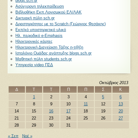
blogs.sch.gr
Ασύγχρονη τηλεκπαίδευση
Βιβλιοθήκη Εκπ.Λογισμικού ΕΛ/ΛΑΚ
Δικτυακή πύλη sch.gr
Δραστηριότητες με το Scratch (Γεώργιος Φεσάκης)
Εκπ/κό υποστηρικτικό υλικό
Ηλ. περιοδικό e-Emphasis
Ηλεκτρονικές κάρτες
Ηλεκτρονική Διαχείριση Τάξης η-τ@ξη
Ιστολόγιο Ομάδας ανάπτυξης blogs.sch.gr
Μαθητική πύλη students.sch.gr
Υπηρεσία video ΠΣΔ
Οκτώβριος 2013
Δ
Τ
Τ
Π
Π
Σ
Κ
1
2
3
4
5
6
7
8
9
10
11
12
13
14
15
16
17
18
19
20
21
22
23
24
25
26
27
28
29
30
31
« Σεπ
Νοέ »