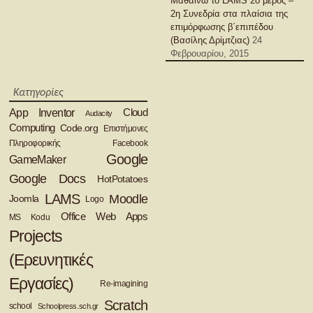
Μαθαίνω το LAMS 2ο μέρος –
2η Συνεδρία στα πλαίσια της
επιμόρφωσης β΄επιπέδου
(Βασίλης Δρίμτζιας)
24
Φεβρουαρίου, 2015
Κατηγορίες
App Inventor
Cloud
Audacity
Computing
Code.org
Eπιστήμονες
Πληροφορικής
Facebook
Google
GameMaker
Google Docs
HotPotatoes
LAMS
Moodle
Joomla
Logo
Office Web Apps
MS Kodu
Projects
(Ερευνητικές
Εργασίες)
Re-imagining
Scratch
school
Schoolpress.sch.gr