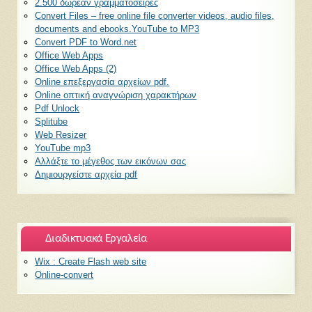
2.500 δωρεάν γραμματοσειρές
Convert Files – free online file converter videos, audio files,
documents and ebooks.YouTube to MP3
Convert PDF to Word.net
Office Web Apps
Office Web Apps (2)
Online επεξεργασία αρχείων pdf.
Online οπτική αναγνώριση χαρακτήρων
Pdf Unlock
Splitube
Web Resizer
YouTube mp3
Αλλάξτε το μέγεθος των εικόνων σας
Δημιουργείστε αρχεία pdf
Διαδικτυακά Εργαλεία
Wix : Create Flash web site
Οnline-convert