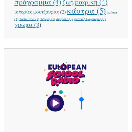
πρόγραμμα
(4)
ζωγραφικη
(4)
κάστρα
(5)
ιστορίες μουτζούρας
(2)
παζαρι
(1)
παπουτσια
(1)
πύργος
(1)
συμβολο
(1)
φωτεινή ζωγραφικη
(1)
χρωμα
(3)