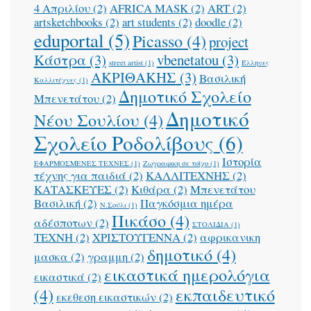
4 Απριλίου
(2)
AFRICA MASK
(2)
ART
(2)
artsketchbooks
(2)
art students
(2)
doodle
(2)
eduportal
(5)
Picasso
(4)
project
Κάστρα
(3)
vbenetatou
(3)
street artist
(1)
Έλληνες
ΑΚΡΙΘΑΚΗΣ
(3)
Βασιλική
Καλλιτέχνες
(1)
Δημοτικό Σχολείο
Μπενετάτου
(2)
Δημοτικό
Νέου Σουλίου
(4)
Σχολείο Ροδολίβους
(6)
Ιστορία
ΕΦΑΡΜΟΣΜΕΝΕΣ ΤΕΧΝΕΣ
(1)
Ζωγραφικη σε τοίχο
(1)
τέχνης για παιδιά
(2)
ΚΑΛΛΙΤΕΧΝΗΣ
(2)
ΚΑΤΑΣΚΕΥΕΣ
(2)
Κιθάρα
(2)
Μπενετάτου
Βασιλική
(2)
Παγκόσμια ημέρα
Ν.Σούλι
(1)
Πικάσο
(4)
αδέσποτων
(2)
ΣΤΟΛΙΔΙΑ
(1)
ΤΕΧΝΗ
(2)
ΧΡΙΣΤΟΥΓΕΝΝΑ
(2)
αφρικανικη
δημοτικό
(4)
μασκα
(2)
γραμμη
(2)
εικαστικά ημερολόγια
εικαστικά
(2)
(4)
εκπαιδευτικό
εκεθεση εικαστικών
(2)