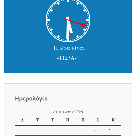
"Η ώρα είναι
-ΤΩΡΑ-"
Ημερολόγιο
Αύγουστος 2026
Δ
Τ
Τ
Π
Π
Σ
Κ
1
2