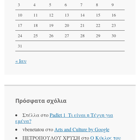
3
4
5
6
7
8
9
10
11
12
13
14
15
16
17
18
19
20
21
22
23
24
25
26
27
28
29
30
31
« Ιαν
Πρόσφατα σχόλια
Στέλλα
στο
Padlet 1_Τι είναι η Τέχνη για
εμένα?
vbenetatou
στο
Arts and Culture by Google
ΠΕΤΡΟΠΟΥΛΟΥ ΧΡΥΣΗ
στο
Ο Κύκλος του