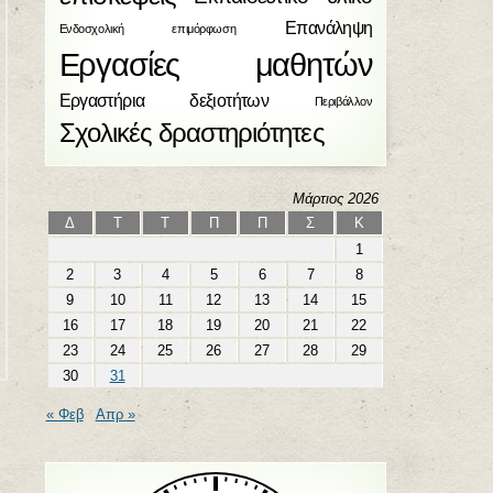
Επανάληψη
Ενδοσχολική επιμόρφωση
Εργασίες μαθητών
Εργαστήρια δεξιοτήτων
Περιβάλλον
Σχολικές δραστηριότητες
Μάρτιος 2026
Δ
Τ
Τ
Π
Π
Σ
Κ
1
2
3
4
5
6
7
8
9
10
11
12
13
14
15
16
17
18
19
20
21
22
23
24
25
26
27
28
29
30
31
« Φεβ
Απρ »