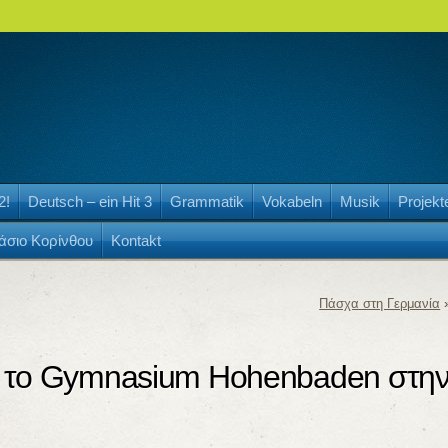
2!
Deutsch – ein Hit 3
Grammatik
Vokabeln
Musik
Projekt
άσιο Κορίνθου
Kontakt
Πάσχα στη Γερμανία
ε το Gymnasium Hohenbaden στη