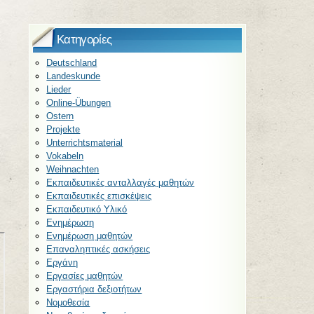
Kατηγορίες
Deutschland
Landeskunde
Lieder
Online-Übungen
Ostern
Projekte
Unterrichtsmaterial
Vokabeln
Weihnachten
Εκπαιδευτικές ανταλλαγές μαθητών
Εκπαιδευτικές επισκέψεις
Εκπαιδευτικό Υλικό
Ενημέρωση
Ενημέρωση μαθητών
Επαναληπτικές ασκήσεις
Εργάνη
Εργασίες μαθητών
Εργαστήρια δεξιοτήτων
Νομοθεσία