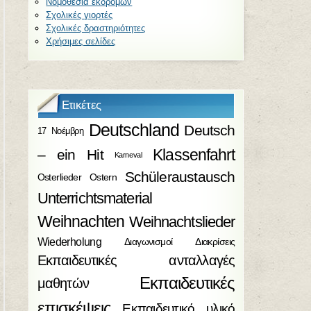
Νομοθεσία εκδρομών
Σχολικές γιορτές
Σχολικές δραστηριότητες
Χρήσιμες σελίδες
Ετικέτες
Deutschland
Deutsch
17 Νοέμβρη
Klassenfahrt
– ein Hit
Karneval
Schüleraustausch
Osterlieder
Ostern
Unterrichtsmaterial
Weihnachten
Weihnachtslieder
Wiederholung
Διαγωνισμοί
Διακρίσεις
Εκπαιδευτικές ανταλλαγές
Εκπαιδευτικές
μαθητών
επισκέψεις
Εκπαιδευτικό υλικό