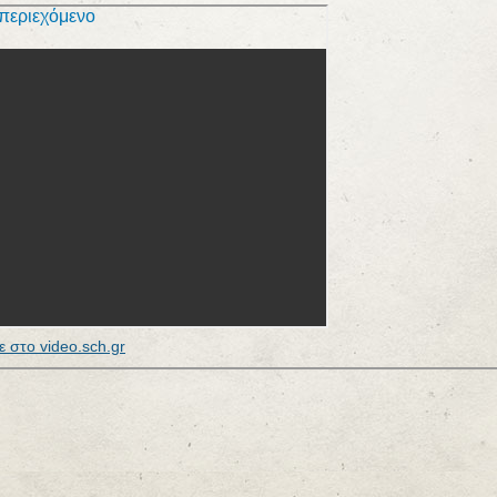
τε στο video.sch.gr