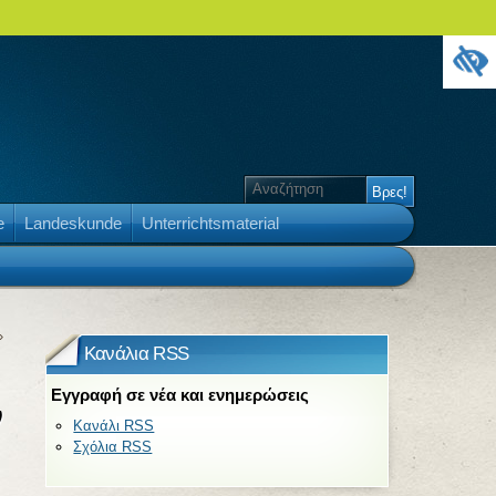
e
Landeskunde
Unterrichtsmaterial
»
Κανάλια RSS
Εγγραφή σε νέα και ενημερώσεις
ν
Κανάλι RSS
Σχόλια RSS