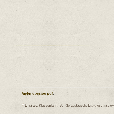
Λήψη αρχείου pdf
.
Ετικέτες:
Klassenfahrt
,
Schüleraustausch
,
Εκπαιδευτικές α