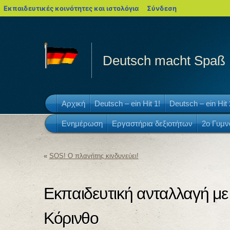
blogs.sch.gr
Εκπαιδευτικές κοινότητες και ιστολόγια
Σύνδεση
Deutsch macht Spaß
Αρχική
Deutsch – ein Hit 1!
Deutsch – ein Hit 
Ενημέρωση
Εργαστήρια δεξιοτήτων
2ο Γυμν
«
SOS! Ο πλανήτης κινδυνεύει!
Εκπαιδευτική ανταλλαγή μ
Κόρινθο