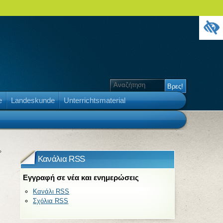
e
Landeskunde
Unterrichtsmaterial
»
Κανάλια RSS
Εγγραφή σε νέα και ενημερώσεις
Κανάλι RSS
Σχόλια RSS