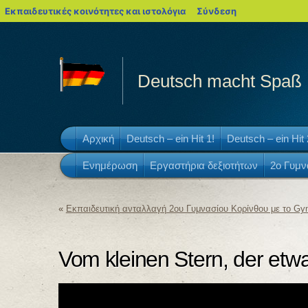
blogs.sch.gr
Εκπαιδευτικές κοινότητες και ιστολόγια
Σύνδεση
Deutsch macht Spaß
Αρχική
Deutsch – ein Hit 1!
Deutsch – ein Hit 
Ενημέρωση
Εργαστήρια δεξιοτήτων
2ο Γυμν
«
Εκπαιδευτική ανταλλαγή 2ου Γυμνασίου Κορίνθου με το G
Vom kleinen Stern, der etw