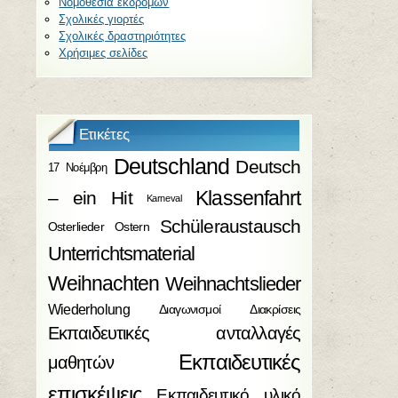
Νομοθεσία εκδρομών
Σχολικές γιορτές
Σχολικές δραστηριότητες
Χρήσιμες σελίδες
Ετικέτες
Deutschland
Deutsch
17 Νοέμβρη
Klassenfahrt
– ein Hit
Karneval
Schüleraustausch
Osterlieder
Ostern
Unterrichtsmaterial
Weihnachten
Weihnachtslieder
Wiederholung
Διαγωνισμοί
Διακρίσεις
Εκπαιδευτικές ανταλλαγές
Εκπαιδευτικές
μαθητών
επισκέψεις
Εκπαιδευτικό υλικό