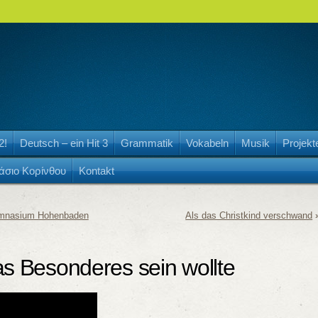
2!
Deutsch – ein Hit 3
Grammatik
Vokabeln
Musik
Projekt
άσιο Κορίνθου
Kontakt
ymnasium Hohenbaden
Als das Christkind verschwand
as Besonderes sein wollte