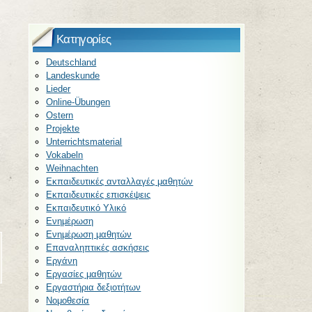
Kατηγορίες
Deutschland
Landeskunde
Lieder
Online-Übungen
Ostern
Projekte
Unterrichtsmaterial
Vokabeln
Weihnachten
Εκπαιδευτικές ανταλλαγές μαθητών
Εκπαιδευτικές επισκέψεις
Εκπαιδευτικό Υλικό
Ενημέρωση
Ενημέρωση μαθητών
Επαναληπτικές ασκήσεις
Εργάνη
Εργασίες μαθητών
Εργαστήρια δεξιοτήτων
Νομοθεσία