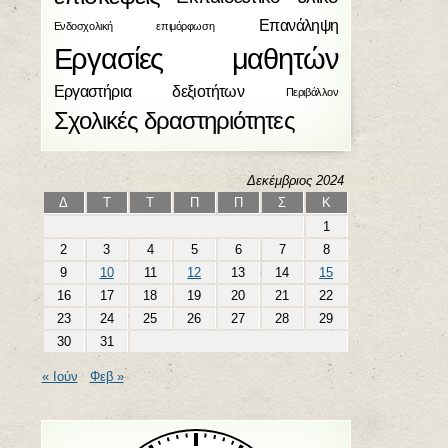
Επανάληψη
Ενδοσχολική επιμόρφωση
Εργασίες μαθητών
Εργαστήρια δεξιοτήτων
Περιβάλλον
Σχολικές δραστηριότητες
Δεκέμβριος 2024
Δ
Τ
Τ
Π
Π
Σ
Κ
1
2
3
4
5
6
7
8
9
10
11
12
13
14
15
16
17
18
19
20
21
22
23
24
25
26
27
28
29
30
31
« Ιούν
Φεβ »