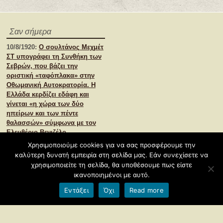
Σαν σήμερα
10/8/1920:
Ο σουλτάνος Μεχμέτ
ΣΤ υπογράφει τη Συνθήκη των
Σεβρών, που βάζει την
οριστική «ταφόπλακα» στην
Οθωμανική Αυτοκρατορία. Η
Ελλάδα κερδίζει εδάφη και
γίνεται «η χώρα των δύο
ηπείρων και των πέντε
θαλασσών» σύμφωνα με τον
Ελευθέριο Βενιζέλο.
-
Σχετικές αναρτήσεις
Χρησιμοποιούμε cookies για να σας προσφέρουμε την
καλύτερη δυνατή εμπειρία στη σελίδα μας. Εάν συνεχίσετε να
©2026
Deutsch macht Spaß
χρησιμοποιείτε τη σελίδα, θα υποθέσουμε πως είστε
Φιλοξενείται από
Blogs.sch.gr
ικανοποιημένοι με αυτό.
Εντάξει
Όχι
Read more
Όροι χρήσης blogs.sch.gr
|
Δήλωση προσβασιμότητας