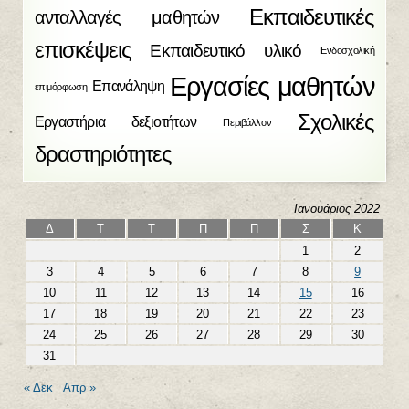
Εκπαιδευτικές
ανταλλαγές μαθητών
επισκέψεις
Εκπαιδευτικό υλικό
Ενδοσχολική
Εργασίες μαθητών
Επανάληψη
επιμόρφωση
Σχολικές
Εργαστήρια δεξιοτήτων
Περιβάλλον
δραστηριότητες
Ιανουάριος 2022
Δ
Τ
Τ
Π
Π
Σ
Κ
1
2
3
4
5
6
7
8
9
10
11
12
13
14
15
16
17
18
19
20
21
22
23
24
25
26
27
28
29
30
31
« Δεκ
Απρ »