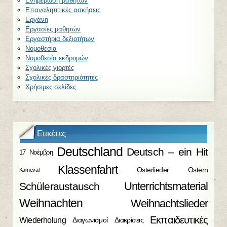
Ενημέρωση μαθητών
Επαναληπτικές ασκήσεις
Εργάνη
Εργασίες μαθητών
Εργαστήρια δεξιοτήτων
Νομοθεσία
Νομοθεσία εκδρομών
Σχολικές γιορτές
Σχολικές δραστηριότητες
Χρήσιμες σελίδες
Ετικέτες
Deutschland
Deutsch – ein Hit
17 Νοέμβρη
Klassenfahrt
Osterlieder
Ostern
Karneval
Unterrichtsmaterial
Schüleraustausch
Weihnachten
Weihnachtslieder
Εκπαιδευτικές
Wiederholung
Διαγωνισμοί
Διακρίσεις