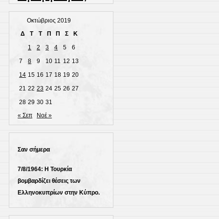
Οκτώβριος 2019
Δ
Τ
Τ
Π
Π
Σ
Κ
1
2
3
4
5
6
7
8
9
10
11
12
13
14
15
16
17
18
19
20
21
22
23
24
25
26
27
28
29
30
31
« Σεπ
Νοέ »
Σαν σήμερα
7/8/1964: Η Τουρκία
βομβαρδίζει θέσεις των
Ελληνοκυπρίων στην Κύπρο.