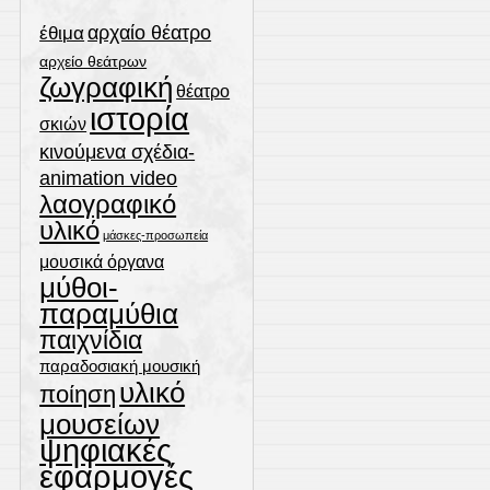
αρχαίο θέατρο
έθιμα
αρχείο θεάτρων
ζωγραφική
θέατρο
ιστορία
σκιών
κινούμενα σχέδια-
animation video
λαογραφικό
υλικό
μάσκες-προσωπεία
μουσικά όργανα
μύθοι-
παραμύθια
παιχνίδια
παραδοσιακή μουσική
υλικό
ποίηση
μουσείων
ψηφιακές
εφαρμογές