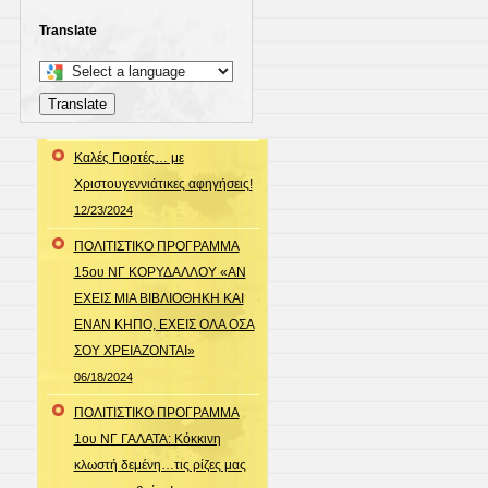
Translate
Select
a
Translate
language
to
Καλές Γιορτές… με
translate
Χριστουγεννιάτικες αφηγήσεις!
this
12/23/2024
page
ΠΟΛΙΤΙΣΤΙΚΟ ΠΡΟΓΡΑΜΜΑ
15ου ΝΓ ΚΟΡΥΔΑΛΛΟΥ «ΑΝ
ΕΧΕΙΣ ΜΙΑ ΒΙΒΛΙΟΘΗΚΗ ΚΑΙ
ΕΝΑΝ ΚΗΠΟ, ΕΧΕΙΣ ΟΛΑ ΟΣΑ
ΣΟΥ ΧΡΕΙΑΖΟΝΤΑΙ»
06/18/2024
ΠΟΛΙΤΙΣΤΙΚΟ ΠΡΟΓΡΑΜΜΑ
1ου ΝΓ ΓΑΛΑΤΑ: Κόκκινη
κλωστή δεμένη…τις ρίζες μας