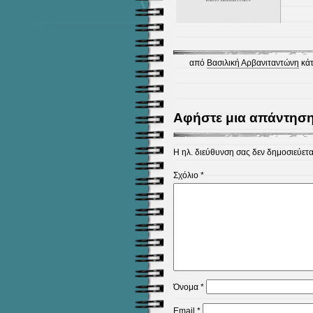
από
Βασιλική Αρβανιταντώνη
κάτ
Αφήστε μια απάντησ
Η ηλ. διεύθυνση σας δεν δημοσιεύετα
Σχόλιο
*
Όνομα
*
Email
*