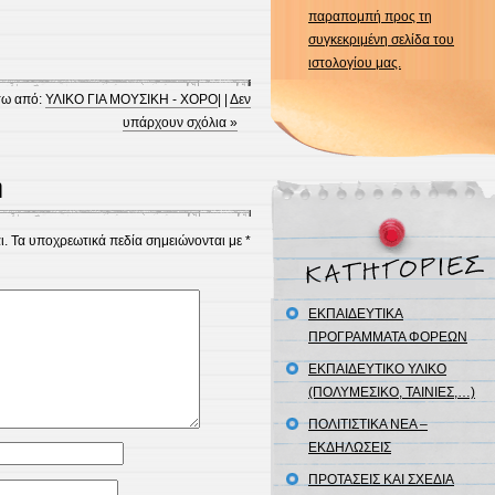
παραπομπή προς τη
συγκεκριμένη σελίδα του
ιστολογίου μας.
ω από:
ΥΛΙΚΟ ΓΙΑ ΜΟΥΣΙΚΗ - ΧΟΡΟ
| |
Δεν
υπάρχουν σχόλια »
η
ι.
Τα υποχρεωτικά πεδία σημειώνονται με
*
ΕΚΠΑΙΔΕΥΤΙΚΑ
ΠΡΟΓΡΑΜΜΑΤΑ ΦΟΡΕΩΝ
ΕΚΠΑΙΔΕΥΤΙΚΟ ΥΛΙΚΟ
(ΠΟΛΥΜΕΣΙΚΟ, ΤΑΙΝΙΕΣ,…)
ΠΟΛΙΤΙΣΤΙΚΑ ΝΕΑ –
ΕΚΔΗΛΩΣΕΙΣ
ΠΡΟΤΑΣΕΙΣ ΚΑΙ ΣΧΕΔΙΑ