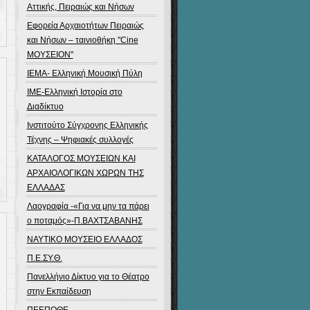
Αττικής, Πειραιώς και Νήσων
Εφορεία Αρχαιοτήτων Πειραιώς
και Νήσων – ταινιοθήκη "Cine
ΜΟΥΣΕΙΟΝ"
ΙΕΜΑ- Ελληνική Μουσική Πύλη
ΙΜΕ-Ελληνική Ιστορία στο
Διαδίκτυο
Ινστιτούτο Σύγχρονης Ελληνικής
Τέχνης – Ψηφιακές συλλογές
ΚΑΤΑΛΟΓΟΣ ΜΟΥΣΕΙΩΝ ΚΑΙ
ΑΡΧΑΙΟΛΟΓΙΚΩΝ ΧΩΡΩΝ ΤΗΣ
ΕΛΛΑΔΑΣ
Λαογραφία -«Για να μην τα πάρει
ο ποταμός»-Π.ΒΑΧΤΣΑΒΑΝΗΣ
ΝΑΥΤΙΚΟ ΜΟΥΣΕΙΟ ΕΛΛΑΔΟΣ
Π.Ε.ΣΥ.Θ.
Πανελλήνιο Δίκτυο για το Θέατρο
στην Εκπαίδευση