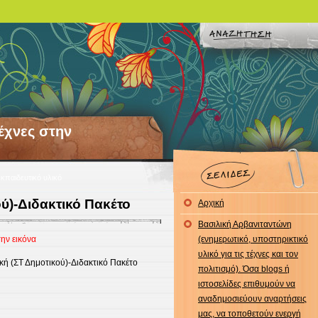
Τέχνες στην
κπαιδευτικό υλικό
ύ)-Διδακτικό Πακέτο
Αρχική
Βασιλική Αρβανιταντώνη
την εικόνα
(ενημερωτικό, υποστηρικτικό
υλικό για τις τέχνες και τον
ή (ΣΤ Δημοτικού)-Διδακτικό Πακέτο
πολιτισμό). Όσα blogs ή
ιστοσελίδες επιθυμούν να
αναδημοσιεύουν αναρτήσεις
μας, να τοποθετούν ενεργή