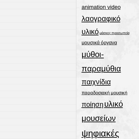
animation video
λαογραφικό
υλικό
μάσκες-προσωπεία
μουσικά όργανα
μύθοι-
παραμύθια
παιχνίδια
παραδοσιακή μουσική
υλικό
ποίηση
μουσείων
ψηφιακές