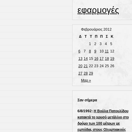
εφαρμογές
Φεβρουάριος 2012
Δ
Τ
Τ
Π
Π
Σ
Κ
1
2
3
4
5
6
7
8
9
10
11
12
13
14
15
16
17
18
19
20
21
22
23
24
25
26
27
28
29
Μαρ »
Σαν σήμερα
6/8/1992:
Η Βούλα Πατουλίδου
κατακτά το χρυσό μετάλλιο στο
δρόμο των 100 μέτρων με
εμπόδια, στους Ολυμπιακούς