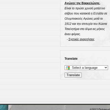
Αγώνες της Βαρκελώνης.
Είναι το πρώτο χρυσό μετάλλιο
στίβου που κατακτά η Ελλάδα σε
Ολυμπιακούς Αγώνες μετά το
1912 και την επιτυχία του Κώστα
Τσικλητήρα στο άλμα εις μήκος
άνευ φόρας.
-
Σχετικές αναρτήσεις
Translate
Select
a
Translate
language
to
translate
this
page
©2012
Πολιτισμό