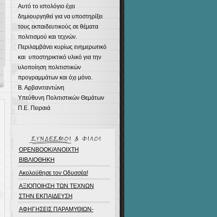
Αυτό το ιστολόγιο έχει
δημιουργηθεί για να υποστηρίξει
τους εκπαιδευτικούς σε θέματα
πολιτισμού και τεχνών.
Περιλαμβάνει κυρίως ενημερωτικό
και υποστηρικτικό υλικό για την
υλοποίηση πολιτιστικών
προγραμμάτων και όχι μόνο.
Β. Αρβανιταντώνη
Υπεύθυνη Πολιτιστικών Θεμάτων
Π.Ε. Πειραιά
OPENBOOK/ΑΝΟΙΧΤΗ
ΒΙΒΛΙΟΘΗΚΗ
Ακολούθησε τον Οδυσσέα!
ΑΞΙΟΠΟΙΗΣΗ ΤΩΝ ΤΕΧΝΩΝ
ΣΤΗΝ ΕΚΠΑΙΔΕΥΣΗ
ΑΦΗΓΗΣΕΙΣ ΠΑΡΑΜΥΘΙΩΝ-