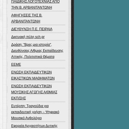
ΠΑΙΔΙΚΗΣ ΛΟΓΟΤΕΧΝΙΑΣ ΑΠΟ
ΤΗΝ Β. ΑΡΒΑΝΙΤΑΝΤΩΝΗ
ΑΦΗΓΗΣΕΙΣ ΤΗΣ Β.
ΑΡΒΑΝΙΤΑΝΤΩΝΗ
ΔΙΕΥΘΥΝΣΗ Π.Ε. ΠΕΙΡΑΙΑ
Δικτυακή πύλη sch.gr
Δράση: "Βρες μια ιστορία",
Διευθύνσεις Α/θμιας Εκπαίδευσης
Αττικής, Πολιτιστικά Θέματα
ΕΕΜΕ
ΕΝΩΣΗ ΕΚΠΑΙΔΕΥΤΙΚΩΝ
ΕΙΚΑΣΤΙΚΩΝ ΜΑΘΗΜΑΤΩΝ
ΕΝΩΣΗ ΕΚΠΑΙΔΕΥΤΙΚΩΝ
ΜΟΥΣΙΚΗΣ ΑΓΩΓΗΣ Α/ΘΜΙΑΣ
ΕΚΠ/ΣΗΣ
Ευτέρπη: Τραγούδια για
εκπαιδευτική χρήση – Ψηφιακό
Μουσικό Ανθολόγιο
Εφορεία Αρχαιοτήτων Δυτικής