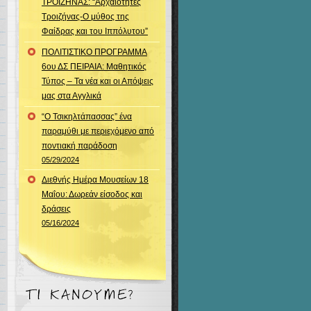
ΤΡΟΙΖΗΝΑΣ: “Αρχαιότητες
Τροιζήνας-Ο μύθος της
Φαίδρας και του Ιππόλυτου”
ΠΟΛΙΤΙΣΤΙΚΟ ΠΡΟΓΡΑΜΜΑ
6ου ΔΣ ΠΕΙΡΑΙΑ: Μαθητικός
Τύπος – Τα νέα και οι Απόψεις
μας στα Αγγλικά
“Ο Τσικηλτάπασσας” ένα
παραμύθι με περιεχόμενο από
ποντιακή παράδοση
05/29/2024
Διεθνής Ημέρα Μουσείων 18
Μαΐου: Δωρεάν είσοδος και
δράσεις
05/16/2024