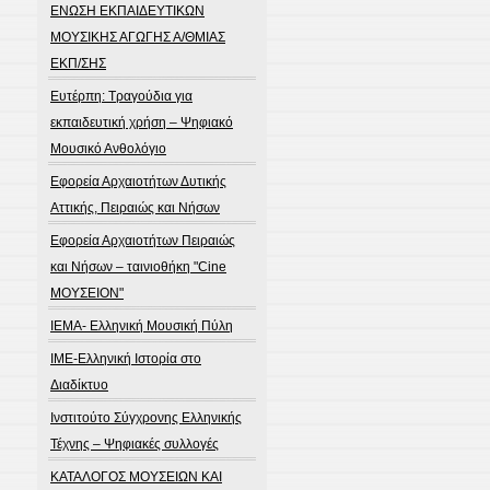
ΕΝΩΣΗ ΕΚΠΑΙΔΕΥΤΙΚΩΝ
ΜΟΥΣΙΚΗΣ ΑΓΩΓΗΣ Α/ΘΜΙΑΣ
ΕΚΠ/ΣΗΣ
Ευτέρπη: Τραγούδια για
εκπαιδευτική χρήση – Ψηφιακό
Μουσικό Ανθολόγιο
Εφορεία Αρχαιοτήτων Δυτικής
Αττικής, Πειραιώς και Νήσων
Εφορεία Αρχαιοτήτων Πειραιώς
και Νήσων – ταινιοθήκη "Cine
ΜΟΥΣΕΙΟΝ"
ΙΕΜΑ- Ελληνική Μουσική Πύλη
ΙΜΕ-Ελληνική Ιστορία στο
Διαδίκτυο
Ινστιτούτο Σύγχρονης Ελληνικής
Τέχνης – Ψηφιακές συλλογές
ΚΑΤΑΛΟΓΟΣ ΜΟΥΣΕΙΩΝ ΚΑΙ