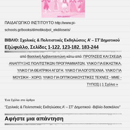
ΠΑΙΔΑΓΩΓΙΚΟ ΙΝΣΤΙΤΟΥΤΟ
http://www.pi-
schools.gr/books/dimotiko/pol_ekdiloseis/
ΒΙΒΛΙΟ: Σχολικές & Πολιτιστικές Εκδηλώσεις Α’ – ΣΤ’Δημοτικού
Εξώφυλλο
, Σελίδες
1-122
,
123-182
,
183-244
από
Βασιλική Αρβανιταντώνη
κάτω από:
ΠΡΟΤΑΣΕΙΣ ΚΑΙ ΣΧΕΔΙΑ
ΑΝΑΠΤΥΞΗΣ ΠΟΛΙΤΙΣΤΙΚΩΝ ΠΡΟΓΡΑΜΜΑΤΩΝ
,
ΥΛΙΚΟ ΓΙΑ ΕΙΚΑΣΤΙΚΑ
,
ΥΛΙΚΟ ΓΙΑ ΘΕΑΤΡΙΚΗ ΑΓΩΓΗ
,
ΥΛΙΚΟ ΓΙΑ ΛΟΓΟΤΕΧΝΙΑ
,
ΥΛΙΚΟ ΓΙΑ
ΜΟΥΣΙΚΗ - ΧΟΡΟ
,
ΥΛΙΚΟ ΓΙΑ ΟΠΤΙΚΟΑΚΟΥΣΤΙΚΕΣ ΤΕΧΝΕΣ - ΜΜΕ -
ΤΥΠΟΣ
| |
1 Σχόλιο »
Ένα Σχόλιο στο άρθρο
“Σχολικές & Πολιτιστικές Εκδηλώσεις Α’ – ΣΤ’ Δημοτικού -Βιβλίο δασκάλου”
Αφήστε μια απάντηση