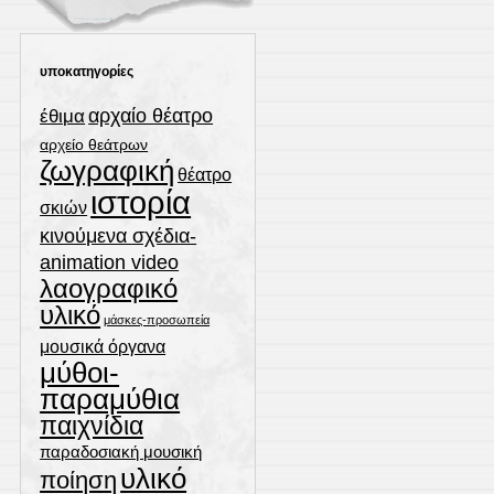
υποκατηγορίες
αρχαίο θέατρο
έθιμα
αρχείο θεάτρων
ζωγραφική
θέατρο
ιστορία
σκιών
κινούμενα σχέδια-
animation video
λαογραφικό
υλικό
μάσκες-προσωπεία
μουσικά όργανα
μύθοι-
παραμύθια
παιχνίδια
παραδοσιακή μουσική
υλικό
ποίηση