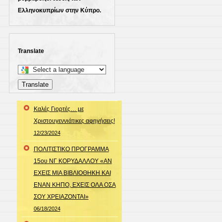
Ελληνοκυπρίων στην Κύπρο.
Translate
Select
a
Translate
language
to
Καλές Γιορτές… με
translate
Χριστουγεννιάτικες αφηγήσεις!
this
12/23/2024
page
ΠΟΛΙΤΙΣΤΙΚΟ ΠΡΟΓΡΑΜΜΑ
15ου ΝΓ ΚΟΡΥΔΑΛΛΟΥ «ΑΝ
ΕΧΕΙΣ ΜΙΑ ΒΙΒΛΙΟΘΗΚΗ ΚΑΙ
ΕΝΑΝ ΚΗΠΟ, ΕΧΕΙΣ ΟΛΑ ΟΣΑ
ΣΟΥ ΧΡΕΙΑΖΟΝΤΑΙ»
06/18/2024