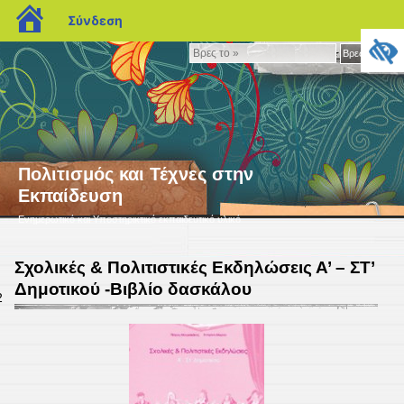
blogs.sch.gr
Σύνδεση
Βρες
Βρες το »
το
»
Πολιτισμός και Τέχνες στην
Εκπαίδευση
Ενημερωτικό και Υποστηρικτικό εκπαιδευτικό υλικό
Σχολικές & Πολιτιστικές Εκδηλώσεις Α’ – ΣΤ’
Δημοτικού -Βιβλίο δασκάλου
2