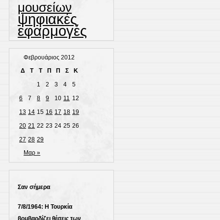
μουσείων
ψηφιακές
εφαρμογές
Φεβρουάριος 2012
Δ
Τ
Τ
Π
Π
Σ
Κ
1
2
3
4
5
6
7
8
9
10
11
12
13
14
15
16
17
18
19
20
21
22
23
24
25
26
27
28
29
Μαρ »
Σαν σήμερα
7/8/1964: Η Τουρκία
βομβαρδίζει θέσεις των