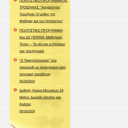
ΠΟΛΙΤΙΣΤΙΚΟ ΠΡΟΓΡΑΜΜΑ ΝΓ
ΤΡΟΙΖΗΝΑΣ: “Αρχαιότητες
Τροιζήνας-Ο μύθος της
Φαίδρας και του Ιππόλυτου”
ΠΟΛΙΤΙΣΤΙΚΟ ΠΡΟΓΡΑΜΜΑ
6ου ΔΣ ΠΕΙΡΑΙΑ: Μαθητικός
Τύπος – Τα νέα και οι Απόψεις
μας στα Αγγλικά
“Ο Τσικηλτάπασσας” ένα
παραμύθι με περιεχόμενο από
ποντιακή παράδοση
05/29/2024
Διεθνής Ημέρα Μουσείων 18
Μαΐου: Δωρεάν είσοδος και
δράσεις
05/16/2024