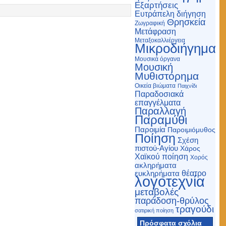
Εξαρτήσεις
Ευτράπελη διήγηση
Θρησκεία
Ζωγραφική
Μετάφραση
Μεταξοκαλλιέργεια
Μικροδιήγημα
Μουσικά όργανα
Μουσική
Μυθιστόρημα
Οικεία βιώματα
Παιχνίδι
Παραδοσιακά
επαγγέλματα
Παραλλαγή
Παραμύθι
Παροιμία
Παροιμιόμυθος
Ποίηση
Σχέση
πιστού-Αγίου
Χάρος
Χαϊκού ποίηση
Χορός
ακληρήματα
θέατρο
ευκληρήματα
λογοτεχνία
μεταβολές
παράδοση-θρύλος
τραγούδι
σατιρική ποίηση
Πρόσφατα σχόλια