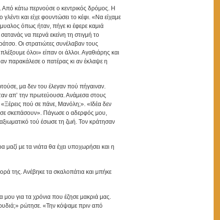
. Από κάτω περνούσε ο κεντρικός δρόμος. Η
ο γλέντι και είχε φουντώσει το κέφι. «Να είχαμε
όμυαλος όπως ήταν, πήγε κι έφερε καμιά
σατανάς να περνά εκείνη τη στιγμή το
ράτσο. Οι στρατιώτες συνέλαβαν τους
πλέξουμε όλοι» είπαν οι άλλοι. Αγαθιάρης και
αν παρακάλεσε ο πατέρας κι αν έκλαψε η
ωτούσε, μα δεν του έλεγαν πού πήγαιναν.
ταν απ’ την πρωτεύουσα. Ανάμεσα στους
 «Ξέρεις πού σε πάνε, Μανόλη;». «Ιδέα δεν
θα σε σκεπάσουν». Πάγωσε ο αδερφός μου,
 αξιωματικό τού έσωσε τη ζωή. Τον κράτησαν
 μαζί με τα νιάτα θα έχει υποχωρήσει και η
ορά της. Ανέβηκε τα σκαλοπάτια και μπήκε
ια μου για τα χρόνια που έζησε μακριά μας.
καρυδιά;» ρώτησε. «Την κόψαμε πριν από