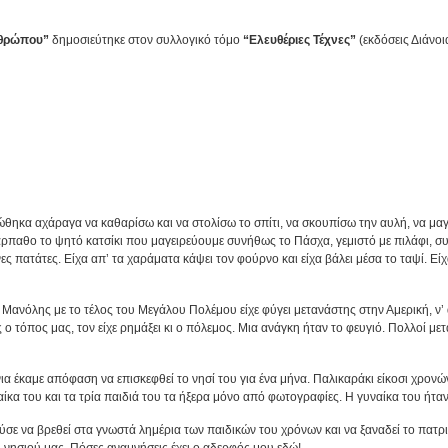
ανθρώπου”
δημοσιεύτηκε στον συλλογικό τόμο
“Ελευθέριες Τέχνες”
(εκδόσεις Διάνοι
ώθηκα αχάραγα να καθαρίσω και να στολίσω το σπίτι, να σκουπίσω την αυλή, να μα
ρπαθο το ψητό κατσίκι που μαγειρεύουμε συνήθως το Πάσχα, γεμιστό με πιλάφι, συ
ς πατάτες. Είχα απ’ τα χαράματα κάψει τον φούρνο και είχα βάλει μέσα το ταψί. Εί
 Μανόλης με το τέλος του Μεγάλου Πολέμου είχε φύγει μετανάστης στην Αμερική, ν’ 
ο τόπος μας, τον είχε ρημάξει κι ο πόλεμος. Μια ανάγκη ήταν το φευγιό. Πολλοί με
ια έκαμε απόφαση να επισκεφθεί το νησί του για ένα μήνα. Παλικαράκι είκοσι χρον
ίκα του και τα τρία παιδιά του τα ήξερα μόνο από φωτογραφίες. Η γυναίκα του ήτ
ύσε να βρεθεί στα γνωστά λημέρια των παιδικών του χρόνων και να ξαναδεί το πατρι
 νησιού μας. Πόσες αναμνήσεις έχει ο αδερφός μου εδώ!