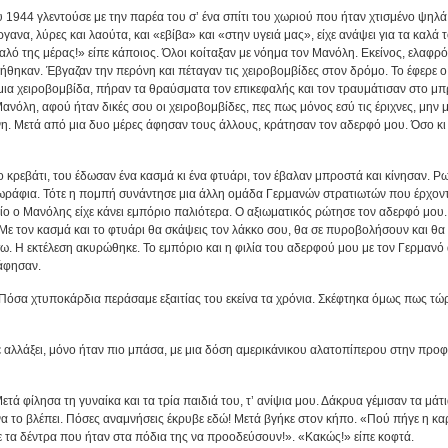
 1944 γλεντούσε με την παρέα του σ’ ένα σπίτι του χωριού που ήταν χτισμένο ψηλά
 όργανα, λύρες και λαούτα, και «εβίβα» και «στην υγειά μας», είχε ανάψει για τα καλά τ
καλό της μέρας!» είπε κάποιος. Όλοι κοίταξαν με νόημα τον Μανόλη. Εκείνος, ελαφρ
θηκαν. Έβγαζαν την περόνη και πέταγαν τις χειροβομβίδες στον δρόμο. Το έφερε ο 
ια χειροβομβίδα, πήραν τα θραύσματα τον επικεφαλής και τον τραυμάτισαν στο μπ
νόλη, αφού ήταν δικές σου οι χειροβομβίδες, πες πως μόνος εσύ τις έριχνες, μην μ
η. Μετά από μια δυο μέρες άφησαν τους άλλους, κράτησαν τον αδερφό μου. Όσο κι 
ο κρεβάτι, του έδωσαν ένα κασμά κι ένα φτυάρι, τον έβαλαν μπροστά και κίνησαν. Ρ
χωράφια. Τότε η πομπή συνάντησε μια άλλη ομάδα Γερμανών στρατιωτών που έρχον
οίο ο Μανόλης είχε κάνει εμπόριο παλιότερα. Ο αξιωματικός ρώτησε τον αδερφό μου.
ε. Με τον κασμά και το φτυάρι θα σκάψεις τον λάκκο σου, θα σε πυροβολήσουν και 
σω. Η εκτέλεση ακυρώθηκε. Το εμπόριο και η φιλία του αδερφού μου με τον Γερμανό
 άφησαν.
Πόσα χτυποκάρδια περάσαμε εξαιτίας του εκείνα τα χρόνια. Σκέφτηκα όμως πως τώρα
 αλλάξει, μόνο ήταν πιο μπάσα, με μια δόση αμερικάνικου αλατοπίπερου στην προφ
τά φίλησα τη γυναίκα και τα τρία παιδιά του, τ’ ανίψια μου. Δάκρυα γέμισαν τα μάτ
ε να το βλέπει. Πόσες αναμνήσεις έκρυβε εδώ! Μετά βγήκε στον κήπο. «Πού πήγε η 
νε τα δέντρα που ήταν στα πόδια της να προοδεύσουν!». «Κακώς!» είπε κοφτά.