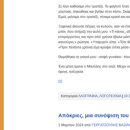
Σε λίγο καθίσαμε στο τραπέζι. Το φαγητό ήτα
χόρτασε, σηκώθηκε και βγήκε στον κήπο. Σκέφ
Εμείς μείναμε στο τραπέζι, πίναμε κρασί και κ
Ξαφνικά άκουσα πέτρες να κυλούν, σαν να έπεφ
μπόι, που στήριζε την αυλή μου. «Τι κάνεις, α
ετοιμόρροπος και πριν από χρόνια έβαλα μάστο
καινούριο;» ρώτησε. «Υπάρχει!» είπα. «Τότε 
«Πριν πενήντα χρόνια είχα κρύψει όπλα μέσα 
Θυμήθηκα τη γιαγιά μου –σοφή γυναίκα– που 
Ένα μήνα έμεινε ο Μανόλης στο νησί. Μέχρι να
έφυγε, ησύχασα.
[1]
Κατηγορία
ΛΑΟΓΡΑΦΙΑ
,
ΛΟΓΟΤΕΧΝΙΑ
|
19 
Απόκριες, μια συνόψιση του
1 Μαρτίου 2024 από
ΓΕΡΓΑΤΣΟΥΛΗΣ ΒΑΣΙΛ