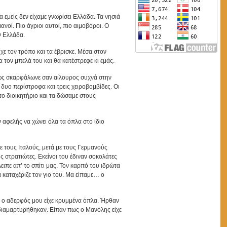
 εμείς δεν είχαμε γνωρίσει Ελλάδα. Τα νησιά
νοί. Πιο άγριοι αυτοί, πιο αιμοβόροι. Ο
ν Ελλάδα.
ε τον τρόπο και τα έβρισκε. Μέσα στον
 τον μπελά του και θα κατέστρεφε κι εμάς.
πως σκαρφάλωνε σαν αίλουρος συχνά στην
δυο περίστροφα και τρεις χειροβομβίδες. Οι
το διοικητήριο και τα δώσαμε στους
 αφελής να χώνει όλα τα όπλα στο ίδιο
με τους Ιταλούς, μετά με τους Γερμανούς
υς στρατιώτες. Εκείνοι του έδιναν σοκολάτες
ειπε απ’ το σπίτι μας. Τον καρπό του ιδρώτα
 καταχέριζε τον γιο του. Μα είπαμε… ο
ς ο αδερφός μου είχε κρυμμένα όπλα. Ήρθαν
ι διαμαρτυρήθηκαν. Είπαν πως ο Μανόλης είχε