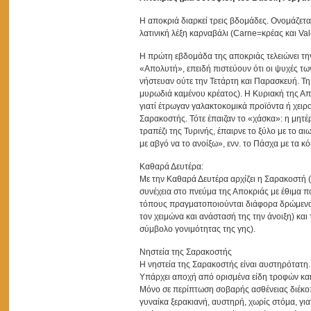
Η αποκριά διαρκεί τρεις βδομάδες. Ονομάζεται
λατινική λέξη καρναβάλι (Carne=κρέας και Va
Η πρώτη εβδομάδα της αποκριάς τελειώνει την
«Απολυτή», επειδή πιστεύουν ότι οι ψυχές τω
νήστευαν ούτε την Τετάρτη και Παρασκευή. Τ
μυρωδιά καμένου κρέατος). Η Κυριακή της Απ
γιατί έτρωγαν γαλακτοκομικά προϊόντα ή χειρ
Σαρακοστής. Τότε έπαιζαν το «χάσκα»: η μητέρ
τραπέζι της Τυρινής, έπαιρνε το ξύλο με το α
με αβγό να το ανοίξω», ενν. το Πάσχα με τα κ
Καθαρά Δευτέρα:
Με την Καθαρά Δευτέρα αρχίζει η Σαρακοστή (λ
συνέχεια στο πνεύμα της Αποκριάς με έθιμα π
τόπους πραγματοποιούνται διάφορα δρώμενα
τον χειμώνα και ανάστασή της την άνοιξη) και
σύμβολο γονιμότητας της γης).
Νηστεία της Σαρακοστής
Η νηστεία της Σαρακοστής είναι αυστηρότατη. Γ
Υπάρχει αποχή από ορισμένα είδη τροφών και 
Μόνο σε περίπτωση σοβαρής ασθένειας διέκοπ
γυναίκα ξερακιανή, αυστηρή, χωρίς στόμα, για