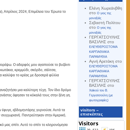
Ελένη Χωρεάνβθη
α), Απρίλιος 2024, Επιμέλεια του Έρωτα το
στο
Ο γιος της
μοναξιάς
Σεβαστή Πολίτου
στο
Ο γιος της
μοναξιάς
ΓΕΡΓΑΤΣΟΥΛΗΣ
ΒΑΣΙΛΗΣ
στο
ΕΛΕΥΘΕΡΟΣΤΟΜΑ
ΚΑΡΠΑΘΙΑΚΑ
ΠΑΡΑΜΥΘΙΑ
Αγνή Αρετάκη
στο
γειρέψω. Ο αδερφός μου αγαπούσε το βυζάντι
ΕΛΕΥΘΕΡΟΣΤΟΜΑ
κωτάκια, κρεμμύδι, σκόρδο, σάλτσα,
ΚΑΡΠΑΘΙΑΚΑ
χα καλύψει το κρέας με δροσερά φύλλα
ΠΑΡΑΜΥΘΙΑ
ΓΕΡΓΑΤΣΟΥΛΗΣ
ΒΑΣΙΛΗΣ
στο
αναζητήσει μια καλύτερη τύχη. Τον ίδιο δρόμο
Χαϊκού του Β.
τανάστες άφησαν τα κόκαλά τους στην ξένη γη.
Γεργατσούλη (με
φωτογραφίες)
visitors –
ών έφυγε, εβδομηντάρης γυρνούσε. Αυτά τα
επισκέπτες
αν συγχωριανή. Παντρεύτηκαν στην Αμερική.
κό μας σπίτι. Αυτό το σπίτι το κληρονόμησα