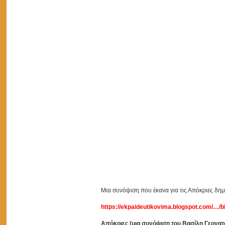
Μια συνόψιση που έκανα για τις Απόκριες δη
https://ekpaideutikovima.blogspot.com/…/
Απόκριες (μια συνόψιση του Βασίλη Γεργα