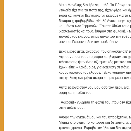
Μα ο Μανόλης δεν έβαλε μυαλό. Το Πάσχα του
νεολαία είχε πιει τα ποτά της, είχαν φέρει και
τώρα και κανένα βεγγαλικό να ρίχναμε για το 
δεκαριά χειροβομβίδες. «Καλή Ανάσταση» ευχή
κουμάντο των Γερμανών. Έσκασε δίπλα τους μ
διασκεδαστές και τους έσυραν στη φυλακή. «Μα
πονόψυχος εκείνος, πήρε πάνω του την ευθύν
μάνα, οι Γερμανοί δεν τον αμολούσαν.
Δέκα μέρες μετά, αχάραγα, τον σήκωσαν απ’ τ
Άφησαν πίσω τους το χωριό και βγήκαν στα 
τελευταίους ήταν ένας αξιωματικός με τον οπ
έχω!» είπε. «Κακόμοιρε, για εκτέλεση σε πάν
κρύος ιδρώτας τον έλουσε. Τελικά γύρισαν πί
στη φυλακή ένα μήνα ακόμα και μια μέρα τον
Αυτά έφερνα στον νου μου όσο τον περίμενα. 
ορμή και η τρέλα του.
«Αδερφή!» γνώρισα τη φωνή του, που δεν είχε
στην αυλής μου.
Άνοιξα την αγκαλιά μου και τον υποδέχτηκα. Με
Μπήκε στο σπίτι. Το κοιτούσε και δε χόρταιν
τριάντα χρόνια. Έκρυβε τον ήλιο και δεν άφη