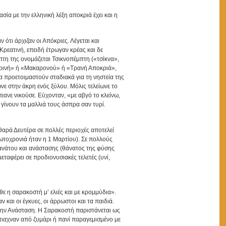
σία με την ελληνική λέξη αποκριά έχει και η
τι άρχιζαν οι Απόκριες. Λέγεται και
ρεατινή, επειδή έτρωγαν κρέας και δε
τη της ονομάζεται Τσικνοπέμπτη («τσίκνα»,
Τυρινή» ή «Μακαρονού» ή «Τρανή Αποκριά»,
α προετοιμαστούν σταδιακά για τη νηστεία της
νε στην άκρη ενός ξύλου. Μόλις τελείωνε το
ιανε νικούσε. Εύχονταν, «με αβγό το κλείνω,
 γίνουν τα μαλλιά τους άσπρα σαν τυρί.
αθαρά Δευτέρα σε πολλές περιοχές αποτελεί
ωτοχρονιά ήταν η 1 Μαρτίου). Σε πολλούς
νάτου και ανάστασης (θάνατος της φύσης
ταφέρει σε προδιονυσιακές τελετές (υνί,
ρθε η σαρακοστή μ’ ελιές και με κρομμύδια».
και οι έγκυες, οι άρρωστοι και τα παιδιά.
 την Ανάσταση. Η Σαρακοστή παριστάνεται ως
έφτιαχναν από ζυμάρι ή πανί παραγεμισμένο με