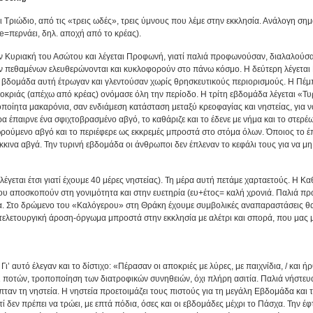
 Τριώδιο, από τις «τρεις ωδές», τρεις ύμνους που λέμε στην εκκλησία. Ανάλογη σημα
le=περνάει, δηλ. αποχή από το κρέας).
 Κυριακή του Ασώτου και λέγεται Προφωνή, γιατί παλιά προφωνούσαν, διαλαλούσαν ό
ν πεθαμένων ελευθερώνονται και κυκλοφορούν στο πάνω κόσμο. Η δεύτερη λέγεται Κ
η βδομάδα αυτή έτρωγαν και γλεντούσαν χωρίς θρησκευτικούς περιορισμούς. Η Πέμπ
οκριάς (απέχω από κρέας) ονόμασε όλη την περίοδο. Η τρίτη εβδομάδα λέγεται «
οποίητα μακαρόνια, σαν ενδιάμεση κατάσταση μεταξύ κρεοφαγίας και νηστείας, για ν
α έπαιρνε ένα σφιχτοβρασμένο αβγό, το καθάριζε και το έδενε με νήμα και το στερέω
ιωρούμενο αβγό και το περιέφερε ως εκκρεμές μπροστά στο στόμα όλων. Όποιος το έπ
όκκινα αβγά. Την τυρινή εβδομάδα οι άνθρωποι δεν έπλεναν το κεφάλι τους για να μη
έγεται έτσι γιατί έχουμε 40 μέρες νηστείας). Τη μέρα αυτή πετάμε χαρταετούς. Η Κ
ου αποσκοπούν στη γονιμότητα και στην ευετηρία (ευ+έτος= καλή χρονιά. Παλιά πρ
. Στο δρώμενο του «Καλόγερου» στη Θράκη έχουμε συμβολικές αναπαραστάσεις θα
 τελετουργική άροση-όργωμα μπροστά στην εκκλησία με αλέτρι και σπορά, που μας με
ι’ αυτό έλεγαν και το δίστιχο: «Πέρασαν οι αποκριές με λύρες, με παιχνίδια, / και ή
ποτών, τροποποίηση των διατροφικών συνηθειών, όχι πλήρη ασιτία. Παλιά νήστευαν 
ταν τη νηστεία. Η νηστεία προετοιμάζει τους πιστούς για τη μεγάλη Εβδομάδα και
τί δεν πρέπει να τρώει, με επτά πόδια, όσες και οι εβδομάδες μέχρι το Πάσχα. Την 