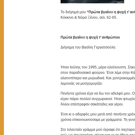
Το διήγημά μου
“Πρώτα βγαίνει η ψυχή τ’ 
Κόκκινο & Νόρα Ξένου, σελ. 62-65.
Πρώτα βγαίνει η ψυχή τ’ ανθρώπου
Διήγημα του Βασίλη Γεργατσούλη
Ήταν Ιούλης του 1995, μέρα ηλιόλουστη. Σηκ
στον παραδοσιακό φούρνο. Έτσι λέμε στην Κά
αλατοπίπερο και μυρωδικά. Και χοντροκομμένε
λεμονιάς να μοσχομυρίζει.
Πενήντα χρόνια είχα να δω τον αδελφό μου. Ο
είχαν πάρει πολλοί συγχωριανοί. Ήταν φτωχός 
Άλλοι επέστρεφαν σακάτηδες και γέροι.
Έτσι κι ο αδερφός μου μετά από πενήντα χρόν
χρόνια επικοινωνούσαμε με γράμματα. Τη γυνα
Στο τελευταίο γράμμα μού έγραφε ότι λαχταρο
εγώ, ως πρωτοκόρη, σύμφωνα με το έθιμο του