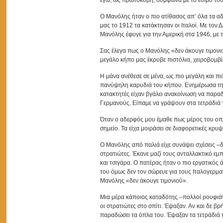
Ο Μανόλης ήταν ο πιο ατίθασος απ’ όλα τα αδέ
μας το 1912 τα κατάκτησαν οι Ιταλοί. Με τον 
Μανόλης έφυγε για την Αμερική στα 1946, με 
Σας έλεγα πως ο Μανόλης «δεν άκουγε τιμονιο
μεγάλο κήπο μας έκρυβε πιστόλια, χειροβομβί
Η μάνα ανέθεσε σε μένα, ως πιο μεγάλη και
πανύψηλη καρυδιά του κήπου. Ενημέρωσα τη μ
κατακτητές είχαν βγάλει ανακοίνωση να παραδ
Γερμανούς. Είπαμε να γράψουν στα τετράδιά τ
Όταν ο αδερφός μου έμαθε πως μέρος του οπλι
σημείο. Τα είχα μοιράσει σε διαφορετικές κρυ
Ο Μανόλης από παλιά είχε συνάψει σχέσεις –δε
στρατιώτες. Έκανε μαζί τους ανταλλακτικό εμπό
και τσιγάρα. Ο πατέρας ήταν ο πιο εργατικός 
του όμως δεν τον σώρευε για τους Ιταλογερμαν
Μανόλης «δεν άκουγε τιμονιού».
Μια μέρα κάποιος καταδότης –πολλοί ρουφιάν
οι στρατιώτες στο σπίτι. Έψαξαν. Αν και δε 
παραδώσει τα όπλα του. Έψαξαν τα τετράδιά 