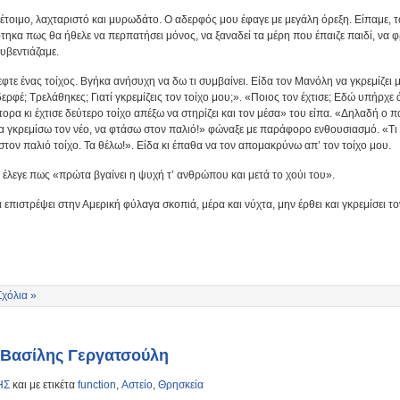
ν έτοιμο, λαχταριστό και μυρωδάτο. Ο αδερφός μου έφαγε με μεγάλη όρεξη. Είπαμε, 
τηκα πως θα ήθελε να περπατήσει μόνος, να ξαναδεί τα μέρη που έπαιζε παιδί, να 
ουβεντιάζαμε.
τε ένας τοίχος. Βγήκα ανήσυχη να δω τι συμβαίνει. Είδα τον Μανόλη να γκρεμίζει με
δερφέ; Τρελάθηκες; Γιατί γκρεμίζεις τον τοίχο μου;». «Ποιος τον έχτισε; Εδώ υπήρχε
ρα κι έχτισε δεύτερο τοίχο απέξω να στηρίζει και τον μέσα» του είπα. «Δηλαδή ο π
θα γκρεμίσω τον νέο, να φτάσω στον παλιό!» φώναξε με παράφορο ενθουσιασμό. «Τι λ
στον παλιό τοίχο. Τα θέλω!». Είδα κι έπαθα να τον απομακρύνω απ’ τον τοίχο μου.
έλεγε πως «πρώτα βγαίνει η ψυχή τ’ ανθρώπου και μετά το χούι του».
 επιστρέψει στην Αμερική φύλαγα σκοπιά, μέρα και νύχτα, μην έρθει και γκρεμίσει το
Σχόλια »
 Βασίλης Γεργατσούλη
ΗΣ
και με ετικέτα
function
,
Αστείο
,
Θρησκεία