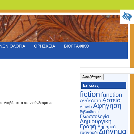
ΝΩΝΙΟΛΟΓΙΑ
ΘΡΗΣΚΕΙΑ
ΒΙΟΓΡΑΦΙΚΟ
Αναζήτηση
για:
Ετικέτες
fiction
function
Αστείο
Ανέκδοτο
ου. Διαβάστε τα στον σύνδεσμο που
Αφήγηση
Ατεκνία
Βιβλιοδεσία
Γλωσσολογία
Δημιουργική
Γραφή
Δημοτικό
Διήγημα
τραγούδι