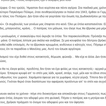
ρφια. Ο πιο τρελός. Ήμασταν δυο κορίτσια και πέντε αγόρια. Στα παιδικά μας χρόνια
Δεύτερο Παγκόσμιο Πόλεμο, όταν συνθηκολόγησαν οι Ιταλοί στα 1943, ήρθαν οι Γερμα
το τέλος του Πολέμου. Δεν ήταν εδώ να γιορτάσει την ένωση της Δωδεκανήσου με τη
ύ». Οι συμβουλές των γονέων μας έπεφταν στο κενό. Όλο με όπλα καταπιανόταν. Είχ
δες, μπαγιονέτες, κράνη… Ο πατέρας τον μάλωνε, του έλεγε πως θα έβρισκε μια μέρα
 πιο μυαλωμένη, ν’ ανακαλύψω πού έκρυβε τα όπλα. Τον παρακολούθησα. Πρόσεξα 
άνα. Ο πατέρας έστησε μια σκάλα και ανέβηκε. Σε μια κουφάλα του δέντρου βρήκε 
οθεί κάθε οπλισμός. Αν τα έβρισκαν κρυμμένα, κινδύνευε ο κάτοχός τους. Πήγαμε σ
ους ότι τα παραδίνει ο Μανόλης μας. Αυτό τον έσωσε αργότερα.
σμού του είχε δοθεί στους κατακτητές, θύμωσε, φώναξε… Μα είχε κι άλλα. Δεν ήταν
ψώνες.
 θα τις έλεγα φιλίες· προδότης δεν ήταν να έχει φιλίες με τους κατακτητές– αρχικά 
ριο. Έπαιρνε κρυφά απ’ το σπίτι μας λάδι, κρασί, σιτάρι, τυρί, μέλι και τα έδινε στο
άνθρωπος του χωριού. Χαράματα έφευγε για τα χωράφια, νύχτα γύριζε. Τίποτα δεν έλ
ούς. Γινόταν θεριό όταν διαπίστωνε την αφαίρεση προϊόντων απ’ το σπίτι και συχνά
ευαν εκείνα τα χρόνια– πήγε στο διοικητήριο και αποκάλυψε στους Γερμανούς πω
βρήκαν όπλα, έσυραν τον αδερφό μου στη φυλακή. Πήγαν ο πατέρας και η μητέρα κα
τους, βρήκαν πράγματι το όνομα του αδερφού μου και τον άφησαν.