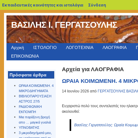
blogs.sch.gr
Εκπαιδευτικές κοινότητες και ιστολόγια
Σύνδεση
ΒΑΣΙΛΗΣ Ι. ΓΕΡΓΑΤΣΟΥΛΗΣ
Αρχική
ΙΣΤΟΛΟΓΙΟ
ΛΟΓΟΤΕΧΝΙΑ
ΛΑΟΓΡΑΦΙΑ
ΕΠΙΚΟΙΝΩΝΙΑ
Αρχεία για ΛΑΟΓΡΑΦΙΑ
Πρόσφατα άρθρα
ΩΡΑΙΑ ΚΟΙΜΩΜΕΝΗ. 4 ΜΙΚ
ΩΡΑΙΑ ΚΟΙΜΩΜΕΝΗ. 4
14 Ιουνίου 2026 από
ΓΕΡΓΑΤΣΟΥΛΗΣ ΒΑΣΙΛ
ΜΙΚΡΟΔΙΗΓΗΜΑΤΑ
ΒΙΒΛΙΟΠΑΡΟΥΣΙΑΣΗ
ΑΣΤΡΟΣ 27/5
Ευχαριστώ πολύ τους συντελεστές του ηλεκτρ
ΡΑΔΙΟΦΩΝΙΚΗ
ακολουθεί:
ΕΚΠΟΜΠΗ
Μια παράξενη βροχή
απο … μαγικά γυαλιά
Βασίλης Γεργατσούλης: Ωραία Κοιμωμέ
ΥΠΝΟΒΑΤΗΣ
3 μικροδιηγήματά μου,