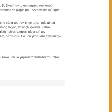
το βυζάντι ήταν το αγαπημένο του. Αφού
φρεσκάρει τη μνήμη μου. Δεν τον ακολούθησα.
 τα χέρια του τον ψηλό τοίχο, τρία μέτρα
 άλλος τοίχος, παλιός!» φώναξε. «Ήταν
αλιός τοίχος υπάρχει πίσω απ’ τον
ες, ρε παλαβέ; Θα μου γκρεμίσεις την αυλή;».
ν τοίχο μου να γυρεύει τα πιστόλια του. Όταν