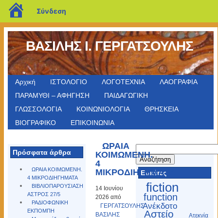
blogs.sch.gr
Σύνδεση
ΒΑΣΙΛΗΣ Ι. ΓΕΡΓΑΤΣΟΥΛΗΣ
Αρχική
ΙΣΤΟΛΟΓΙΟ
ΛΟΓΟΤΕΧΝΙΑ
ΛΑΟΓΡΑΦΙΑ
ΠΑΡΑΜΥΘΙ – ΑΦΗΓΗΣΗ
ΠΑΙΔΑΓΩΓΙΚΗ
ΓΛΩΣΣΟΛΟΓΙΑ
ΚΟΙΝΩΝΙΟΛΟΓΙΑ
ΘΡΗΣΚΕΙΑ
ΒΙΟΓΡΑΦΙΚΟ
ΕΠΙΚΟΙΝΩΝΙΑ
ΩΡΑΙΑ
Αναζήτηση
Πρόσφατα άρθρα
ΚΟΙΜΩΜΕΝΗ.
για:
4
ΩΡΑΙΑ ΚΟΙΜΩΜΕΝΗ.
ΜΙΚΡΟΔΙΗΓΗΜΑΤΑ
Ετικέτες
4 ΜΙΚΡΟΔΙΗΓΗΜΑΤΑ
fiction
ΒΙΒΛΙΟΠΑΡΟΥΣΙΑΣΗ
14 Ιουνίου
ΑΣΤΡΟΣ 27/5
function
2026 από
ΡΑΔΙΟΦΩΝΙΚΗ
Ανέκδοτο
ΓΕΡΓΑΤΣΟΥΛΗΣ
ΕΚΠΟΜΠΗ
Αστείο
ΒΑΣΙΛΗΣ
Ατεκνία