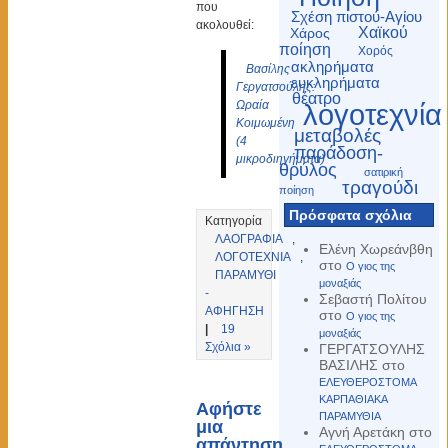
που
Σχέση πιστού-Αγίου
ακολουθεί:
Χαϊκού
Χάρος
ποίηση
Χορός
ακληρήματα
Βασίλης
ευκληρήματα
Γεργατσούλης:
θέατρο
Ωραία
λογοτεχνία
Κοιμωμένη
μεταβολές
(4
παράδοση-
μικροδιηγήματα)
θρύλος
σατιρική
τραγούδι
ποίηση
Πρόσφατα σχόλια
Κατηγορία
ΛΑΟΓΡΑΦΙΑ
,
Ελένη Χωρεάνβθη
ΛΟΓΟΤΕΧΝΙΑ
,
στο
Ο γιος της
ΠΑΡΑΜΥΘΙ
μοναξιάς
-
Σεβαστή Πολίτου
ΑΦΗΓΗΣΗ
στο
Ο γιος της
|
19
μοναξιάς
Σχόλια »
ΓΕΡΓΑΤΣΟΥΛΗΣ
ΒΑΣΙΛΗΣ
στο
ΕΛΕΥΘΕΡΟΣΤΟΜΑ
ΚΑΡΠΑΘΙΑΚΑ
Αφήστε
ΠΑΡΑΜΥΘΙΑ
μια
Αγνή Αρετάκη
στο
απάντηση