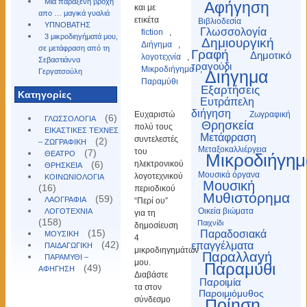
Μια παράξενη βροχή
Αφήγηση
και με
απο … μαγικά γυαλιά
ετικέτα
Βιβλιοδεσία
ΥΠΝΟΒΑΤΗΣ
Γλωσσολογία
fiction
,
3 μικροδιηγήματά μου,
Δημιουργική
Διήγημα
,
σε μετάφραση από τη
Γραφή
Δημοτικό
λογοτεχνία
,
Σεβαστιάννα
τραγούδι
Μικροδιήγημα
,
Γεργατσούλη
Διήγημα
Παραμύθι
Εξαρτήσεις
Kατηγορίες
Ευτράπελη
διήγηση
Ευχαριστώ
Ζωγραφική
(6)
ΓΛΩΣΣΟΛΟΓΙΑ
Θρησκεία
πολύ τους
ΕΙΚΑΣΤΙΚΕΣ ΤΕΧΝΕΣ
Μετάφραση
συντελεστές
(2)
– ΖΩΓΡΑΦΙΚΗ
Μεταξοκαλλιέργεια
του
(7)
ΘΕΑΤΡΟ
Μικροδιήγημ
(6)
ηλεκτρονικού
ΘΡΗΣΚΕΙΑ
Μουσικά όργανα
λογοτεχνικού
ΚΟΙΝΩΝΙΟΛΟΓΙΑ
Μουσική
(16)
περιοδικού
Μυθιστόρημα
(59)
ΛΑΟΓΡΑΦΙΑ
“Περί ου”
Οικεία βιώματα
ΛΟΓΟΤΕΧΝΙΑ
για τη
(158)
Παιχνίδι
δημοσίευση
(15)
Παραδοσιακά
ΜΟΥΣΙΚΗ
4
(42)
επαγγέλματα
ΠΑΙΔΑΓΩΓΙΚΗ
μικροδιηγημάτων
Παραλλαγή
ΠΑΡΑΜΥΘΙ –
μου.
Παραμύθι
(49)
ΑΦΗΓΗΣΗ
Διαβάστε
Παροιμία
τα στον
Παροιμιόμυθος
σύνδεσμο
Ποίηση