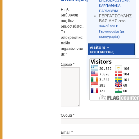
ΕΛΕΥΘΕΡΟΣΤΟΜΑ
ΚΑΡΠΑΘΙΑΚΑ
Η ηλ.
ΠΑΡΑΜΥΘΙΑ
διεύθυνση
ΓΕΡΓΑΤΣΟΥΛΗΣ
ΒΑΣΙΛΗΣ
στο
σας δεν
δημοσιεύεται.
Χαϊκού του Β.
Γεργατσούλη (με
Τα
φωτογραφίες)
υποχρεωτικά
πεδία
visitors –
σημειώνονται
επισκέπτες
με
*
Σχόλιο
*
Όνομα
*
Email
*