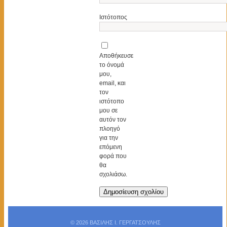
Ιστότοπος
Αποθήκευσε
το όνομά
μου,
email, και
τον
ιστότοπο
μου σε
αυτόν τον
πλοηγό
για την
επόμενη
φορά που
θα
σχολιάσω.
© 2026 ΒΑΣΙΛΗΣ Ι. ΓΕΡΓΑΤΣΟΥΛΗΣ