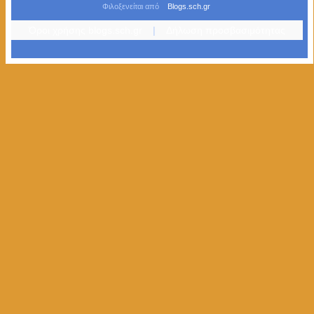
Φιλοξενείται από
Blogs.sch.gr
Όροι χρήσης blogs.sch.gr
|
Δήλωση προσβασιμότητας