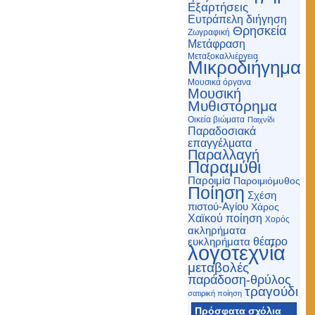
Εξαρτήσεις
Ευτράπελη διήγηση
Θρησκεία
Ζωγραφική
Μετάφραση
Μεταξοκαλλιέργεια
Μικροδιήγημα
Μουσικά όργανα
Μουσική
Μυθιστόρημα
Οικεία βιώματα
Παιχνίδι
Παραδοσιακά
επαγγέλματα
Παραλλαγή
Παραμύθι
Παροιμία
Παροιμιόμυθος
Ποίηση
Σχέση
πιστού-Αγίου
Χάρος
Χαϊκού ποίηση
Χορός
ακληρήματα
θέατρο
ευκληρήματα
λογοτεχνία
μεταβολές
παράδοση-θρύλος
τραγούδι
σατιρική ποίηση
Πρόσφατα σχόλια