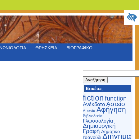
ΝΩΝΙΟΛΟΓΙΑ
ΘΡΗΣΚΕΙΑ
ΒΙΟΓΡΑΦΙΚΟ
Αναζήτηση
για:
Ετικέτες
fiction
function
Αστείο
Ανέκδοτο
Αφήγηση
Ατεκνία
Βιβλιοδεσία
Γλωσσολογία
Δημιουργική
Γραφή
Δημοτικό
Διήγημα
τραγούδι