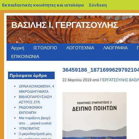
blogs.sch.gr
Εκπαιδευτικές κοινότητες και ιστολόγια
Σύνδεση
ΒΑΣΙΛΗΣ Ι. ΓΕΡΓΑΤΣΟΥΛΗΣ
Αρχική
ΙΣΤΟΛΟΓΙΟ
ΛΟΓΟΤΕΧΝΙΑ
ΛΑΟΓΡΑΦΙΑ
ΕΠΙΚΟΙΝΩΝΙΑ
36459186_187169962979210
Πρόσφατα άρθρα
22 Μαρτίου 2019 από
ΓΕΡΓΑΤΣΟΥΛΗΣ ΒΑΣΙ
ΩΡΑΙΑ ΚΟΙΜΩΜΕΝΗ. 4
ΜΙΚΡΟΔΙΗΓΗΜΑΤΑ
ΒΙΒΛΙΟΠΑΡΟΥΣΙΑΣΗ
ΑΣΤΡΟΣ 27/5
ΡΑΔΙΟΦΩΝΙΚΗ
ΕΚΠΟΜΠΗ
Μια παράξενη βροχή
απο … μαγικά γυαλιά
ΥΠΝΟΒΑΤΗΣ
3 μικροδιηγήματά μου,