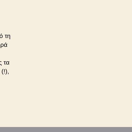
ό τη
ιρά
ς τα
(!),