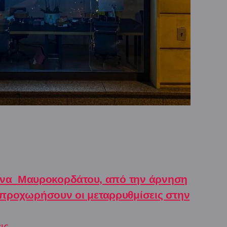
να  Μαυροκορδάτου, από την άρνηση
προχωρήσουν οι μεταρρυθμίσεις στην
ις