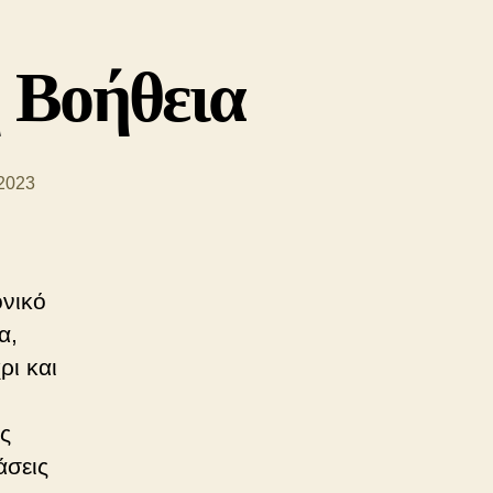
 Βοήθεια
2023
ονικό
α,
ρι και
ές
άσεις