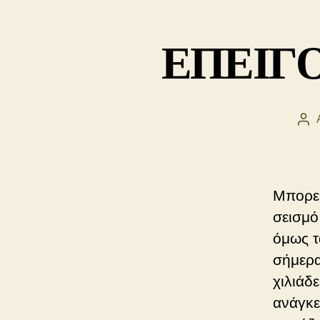
ΕΠΕΙΓΟΝ
Συν
άρ
Μπορεί
σεισμό
όμως τ
σήμερα
χιλιάδ
ανάγκε