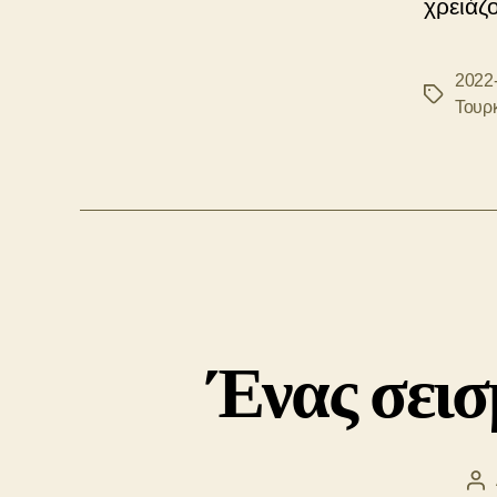
χρειάζ
2022
Ετικέτες
Τουρκ
Ένας σεισ
Συ