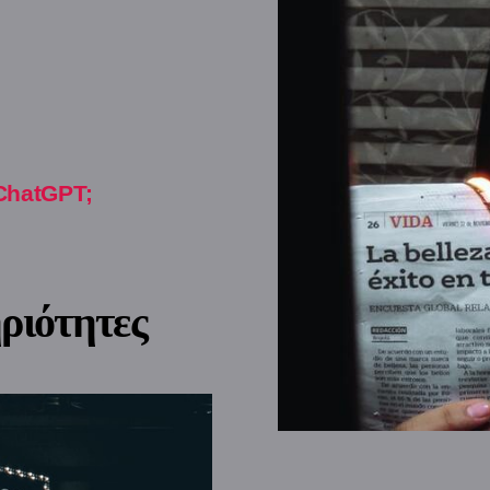
ChatGPT;
ριότητες