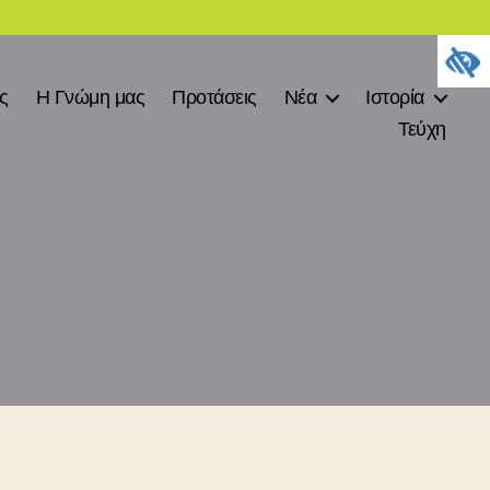
ες
Η Γνώμη μας
Προτάσεις
Νέα
Ιστορία
Τεύχη