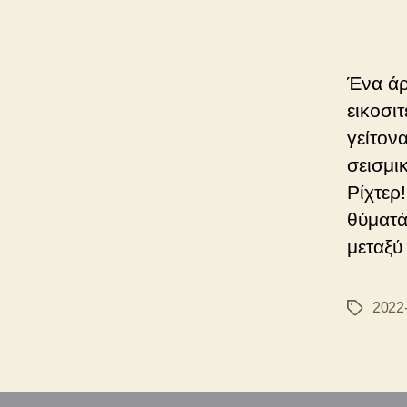
άρ
Ένα άρ
εικοσι
γείτον
σεισμι
Ρίχτερ
θύματά 
μεταξύ
2022
Ετικέτες