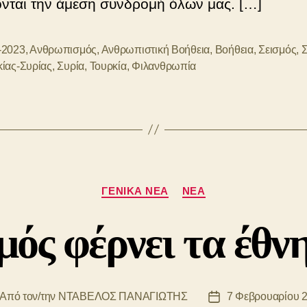
ονται την άμεση συνδρομή όλων μας. […]
-2023
,
Ανθρωπισμός
,
Ανθρωπιστική Βοήθεια
,
Βοήθεια
,
Σεισμός
,
Σ
ίας-Συρίας
,
Συρία
,
Τουρκία
,
Φιλανθρωπία
Κατηγορίες
ΓΕΝΙΚΆ ΝΈΑ
ΝΈΑ
μός φέρνει τα έθνη
Από τον/την
ΝΤΑΒΕΛΟΣ ΠΑΝΑΓΙΩΤΗΣ
7 Φεβρουαρίου 
ντάκτης
Ημ.