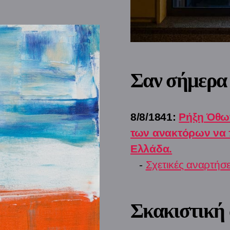
Σαν σήμερα
8/8/1841:
Ρήξη Όθω
των ανακτόρων να 
Ελλάδα.
-
Σχετικές αναρτήσε
Σκακιστική