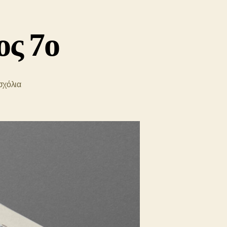
ος 7ο
στο
σχόλια
Τυπικοί
Άτυποι
–
Τεύχος
7ο