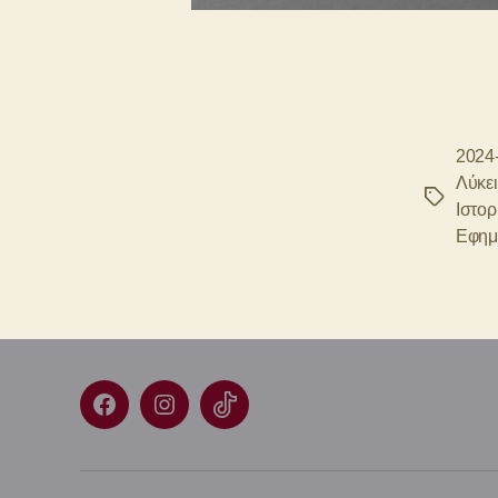
2024
Λύκε
Ετικέτες
Ιστορ
Εφημ
Facebook
Instagram
TikTok