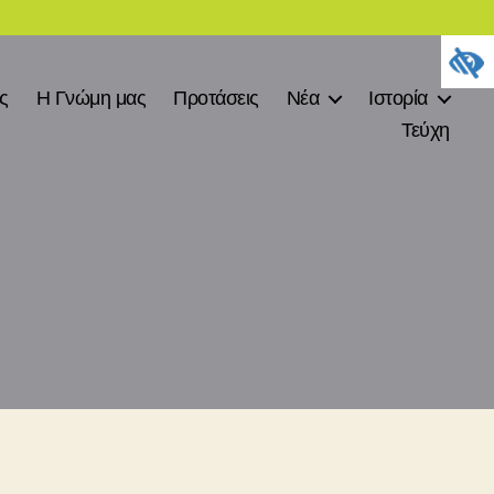
ες
Η Γνώμη μας
Προτάσεις
Νέα
Ιστορία
Τεύχη