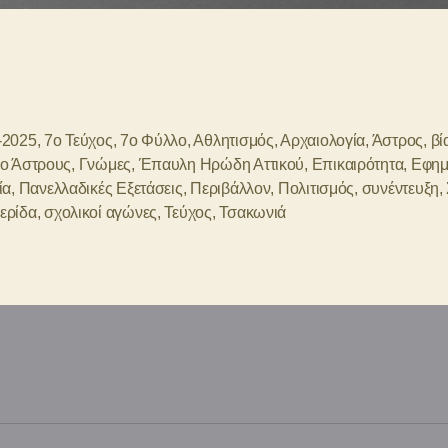
-2025
,
7ο Τεύχος
,
7ο Φύλλο
,
Αθλητισμός
,
Αρχαιολογία
,
Άστρος
,
βί
ιο Άστρους
,
Γνώμες
,
Έπαυλη Ηρώδη Αττικού
,
Επικαιρότητα
,
Εφημ
ία
,
Πανελλαδικές Εξετάσεις
,
Περιβάλλον
,
Πολιτισμός
,
συνέντευξη
,
ερίδα
,
σχολικοί αγώνες
,
Τεύχος
,
Τσακωνιά