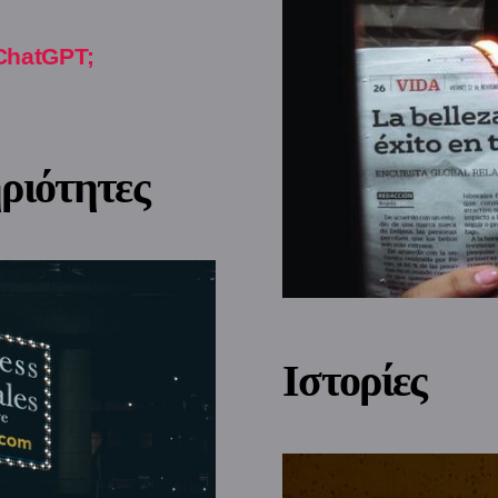
ChatGPT;
ριότητες
Ιστορίες