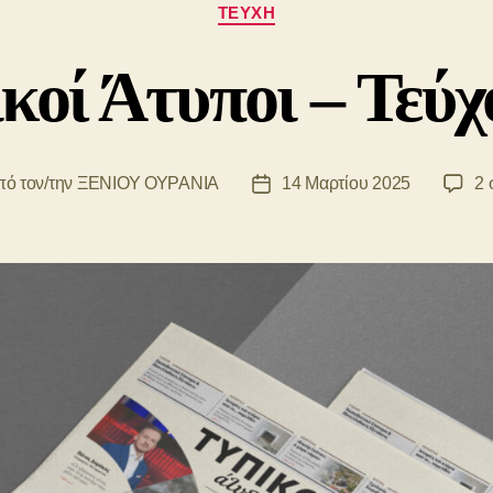
Κατηγορίες
ΤΕΎΧΗ
κοί Άτυποι – Τεύχ
ό τον/την
ΞΕΝΙΟΥ ΟΥΡΑΝΙΑ
14 Μαρτίου 2025
2 
άκτης
Ημ.
ρου
δημοσίευσης