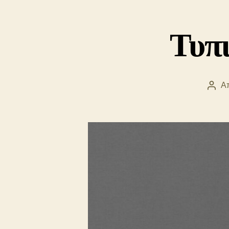
Τυπι
Απ
Συντ
άρθ