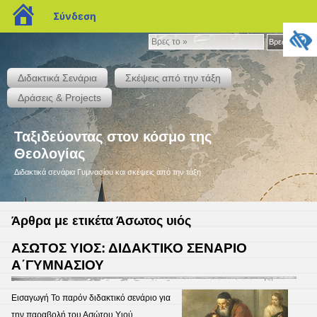
blogs.sch.gr
Σύνδεση
Βρες
Βρες το »
το
»
Διδακτικά Σενάρια
Σκέψεις από την τάξη
Δράσεις & Projects
Ταξιδεύοντας στον κόσμο της
Θεολογίας
Διδακτικά σενάρια Γυμνασίου και σκέψεις από την τάξη
Άρθρα με ετικέτα Άσωτος υιός
ΑΣΩΤΟΣ ΥΙΟΣ: ΔΙΔΑΚΤΙΚΟ ΣΕΝΑΡΙΟ
Α΄ΓΥΜΝΑΣΙΟΥ
Εισαγωγή Το παρόν διδακτικό σενάριο για
την παραβολή του Ασώτου Υιού