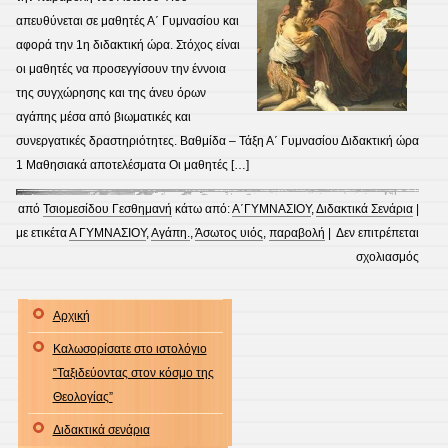
απευθύνεται σε μαθητές Α΄ Γυμνασίου και
αφορά την 1η διδακτική ώρα. Στόχος είναι
οι μαθητές να προσεγγίσουν την έννοια
της συγχώρησης και της άνευ όρων
αγάπης μέσα από βιωματικές και
συνεργατικές δραστηριότητες. Βαθμίδα – Τάξη Α΄ Γυμνασίου Διδακτική ώρα
1 Μαθησιακά αποτελέσματα Οι μαθητές […]
από
Τσιομεσίδου Γεσθημανή
κάτω από:
Α΄ΓΥΜΝΑΣΙΟΥ
,
Διδακτικά Σενάρια
|
με ετικέτα
Α ΓΥΜΝΑΣΙΟΥ
,
Αγάπη.
,
Άσωτος υιός
,
παραβολή
|
Δεν επιτρέπεται
στο
σχολιασμός
ΑΣΩ
ΥΙΟΣ
Αρχική
ΔΙΔΑ
Καλωσορίσατε στο ιστολόγιο
ΣΕΝΑ
“Ταξιδεύοντας στον κόσμο της
Α΄ΓΥ
Θεολογίας”
Διδακτικά σενάρια