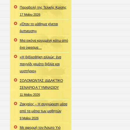
Παραβολή της Τελικής Κρίσης
17 Μαΐου 2026
«Όταν το μάθημα γίνεται
έμπνευση»
Μια εικόνα κρυμμένη κάτω από
ένα ύφασμα…
«Η βιβλιοθήκη αλλιώς: ένα
παιχνίδι γεμάτο βιβλία και
μυστήριο»
ΣΟΛΟΜΩΝΤΑΣ: ΔΙΔΑΚΤΙΚΟ
ΣΕΝΑΡΙΟ Α΄ΓΥΜΝΑΣΙΟΥ
11 Μαΐου 2026
Ζακχαίος – Η συγχώρεση μέσα
από τα μάτια των μαθητών
9 Μαΐου 2026
Με αφορμή τον Άσωτο Υιό