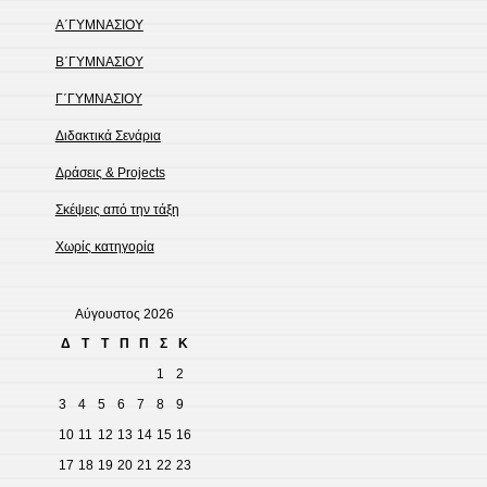
Α΄ΓΥΜΝΑΣΙΟΥ
Β΄ΓΥΜΝΑΣΙΟΥ
Γ΄ΓΥΜΝΑΣΙΟΥ
Διδακτικά Σενάρια
Δράσεις & Projects
Σκέψεις από την τάξη
Χωρίς κατηγορία
Αύγουστος 2026
Δ
Τ
Τ
Π
Π
Σ
Κ
1
2
3
4
5
6
7
8
9
10
11
12
13
14
15
16
17
18
19
20
21
22
23