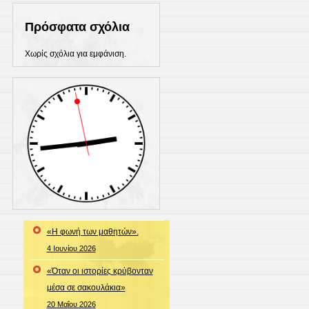
Πρόσφατα σχόλια
Χωρίς σχόλια για εμφάνιση.
«Η φωνή των μαθητών».
4 Ιουνίου 2026
«Όταν οι ιστορίες κρύβονταν
μέσα σε σακουλάκια»
20 Μαΐου 2026