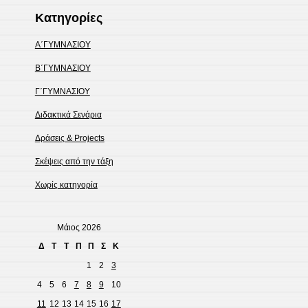
Kατηγορίες
Α΄ΓΥΜΝΑΣΙΟΥ
Β΄ΓΥΜΝΑΣΙΟΥ
Γ΄ΓΥΜΝΑΣΙΟΥ
Διδακτικά Σενάρια
Δράσεις & Projects
Σκέψεις από την τάξη
Χωρίς κατηγορία
Μάιος 2026
Δ
Τ
Τ
Π
Π
Σ
Κ
1
2
3
4
5
6
7
8
9
10
11
12
13
14
15
16
17