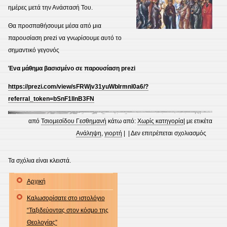
ημέρες μετά την Ανάστασή Του.
Θα προσπαθήσουμε μέσα από μια
παρουσίαση prezi να γνωρίσουμε αυτό το
σημαντικό γεγονός
Ένα μάθημα βασισμένο σε παρουσίαση prezi
https://prezi.com/view/sFRWjv31yuWbIrmnl0a6/?
referral_token=bSnF1IlnB3FN
από
Τσιομεσίδου Γεσθημανή
κάτω από:
Χωρίς κατηγορία
| με ετικέτα
στο
Ανάληψη
,
γιορτή
| |
Δεν επιτρέπεται σχολιασμός
ΑΝΑΛ
ΤΟΥ
Τα σχόλια είναι κλειστά.
ΚΥΡΙΟΥ
Αρχική
ΠΑΡΟΥ
ΣΕ
Καλωσορίσατε στο ιστολόγιο
PREZI
“Ταξιδεύοντας στον κόσμο της
Θεολογίας”