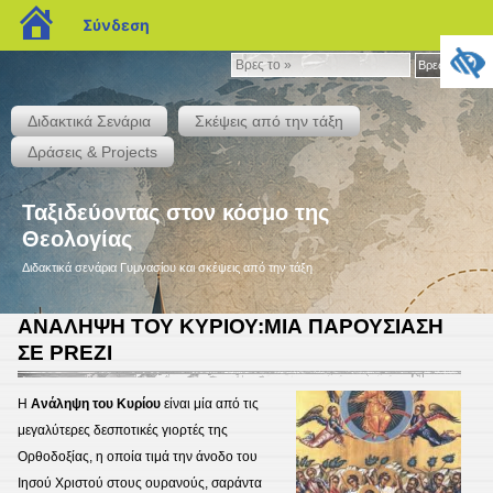
blogs.sch.gr
Σύνδεση
Βρες
Βρες το »
το
»
Διδακτικά Σενάρια
Σκέψεις από την τάξη
Δράσεις & Projects
Ταξιδεύοντας στον κόσμο της
Θεολογίας
Διδακτικά σενάρια Γυμνασίου και σκέψεις από την τάξη
ΑΝΑΛΗΨΗ ΤΟΥ ΚΥΡΙΟΥ:ΜΙΑ ΠΑΡΟΥΣΙΑΣΗ
ΣΕ PREZI
Η
Ανάληψη του Κυρίου
είναι μία από τις
μεγαλύτερες δεσποτικές γιορτές της
Ορθοδοξίας, η οποία τιμά την άνοδο του
Ιησού Χριστού στους ουρανούς, σαράντα