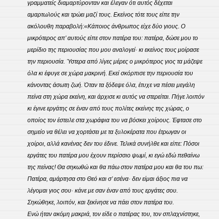
γραμματείς διαμαρτύρονταν και έλεγαν ότι αυτός δέχεται
αμαρτωλούς και τρώει μαζί τους. Εκείνος τότε τους είπε την
ακόλουθη παραβολή:
«Κάποιος άνθρωπος είχε δύο γιους. Ο
μικρότερος απ’ αυτούς είπε στον πατέρα του: πατέρα, δώσε μου το
μερίδιο της περιουσίας που μου αναλογεί· κι εκείνος τους μοίρασε
την περιουσία. Ύστερα από λίγες μέρες ο μικρότερος γιος τα μάζεψε
όλα κι έφυγε σε χώρα μακρινή. Εκεί σκόρπισε την περιουσία του
κάνοντας άσωτη ζωή. Όταν τα ξόδεψε όλα, έτυχε να πέσει μεγάλη
πείνα στη χώρα εκείνη, και άρχισε κι αυτός να στερείται. Πήγε λοιπόν
κι έγινε εργάτης σε έναν από τους πολίτες εκείνης της χώρας, ο
οποίος τον έστειλε στα χωράφια του να βόσκει χοίρους. Έφτασε στο
σημείο να θέλει να χορτάσει με τα ξυλοκέρατα που έτρωγαν οι
χοίροι, αλλά κανένας δεν του έδινε. Τελικά συνήλθε και είπε: Πόσοι
εργάτες του πατέρα μου έχουν περίσσιο ψωμί, κι εγώ εδώ πεθαίνω
της πείνας! Θα σηκωθώ και θα πάω στον πατέρα μου και θα του πω:
Πατέρα, αμάρτησα στο Θεό και σ’ εσένα· δεν είμαι άξιος πια να
λέγομαι γιος σου· κάνε με σαν έναν από τους εργάτες σου.
Σηκώθηκε, λοιπόν, και ξεκίνησε να πάει στον πατέρα του.
Ενώ ήταν ακόμη μακριά, τον είδε ο πατέρας του, τον σπλαχνίστηκε,