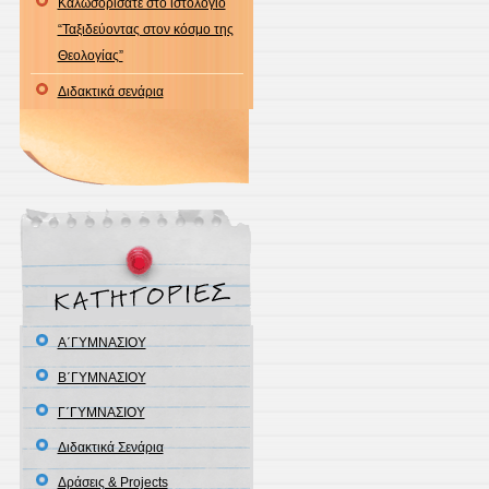
Καλωσορίσατε στο ιστολόγιο
“Ταξιδεύοντας στον κόσμο της
Θεολογίας”
Διδακτικά σενάρια
Α΄ΓΥΜΝΑΣΙΟΥ
Β΄ΓΥΜΝΑΣΙΟΥ
Γ΄ΓΥΜΝΑΣΙΟΥ
Διδακτικά Σενάρια
Δράσεις & Projects