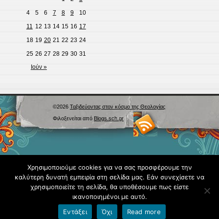
4
5
6
7
8
9
10
11
12
13
14
15
16
17
18
19
20
21
22
23
24
25
26
27
28
29
30
31
Ιούν »
©2026
Ταξιδεύοντας στον κόσμο της Θεολογίας
Φιλοξενείται από
Blogs.sch.gr
Χρησιμοποιούμε cookies για να σας προσφέρουμε την
καλύτερη δυνατή εμπειρία στη σελίδα μας. Εάν συνεχίσετε να
χρησιμοποιείτε τη σελίδα, θα υποθέσουμε πως είστε
ικανοποιημένοι με αυτό.
Εντάξει
Όχι
Read more
Όροι χρήσης blogs.sch.gr
|
Δήλωση προσβασιμότητας