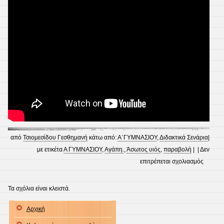
από
Τσιομεσίδου Γεσθημανή
κάτω από:
Α΄ΓΥΜΝΑΣΙΟΥ
,
Διδακτικά Σενάρια
|
με ετικέτα
Α ΓΥΜΝΑΣΙΟΥ
,
Αγάπη.
,
Άσωτος υιός
,
παραβολή
| |
Δεν
στο
επιτρέπεται σχολιασμός
ΑΣΩΤΟ
ΥΙΟΣ:
Τα σχόλια είναι κλειστά.
ΔΙΔΑΚΤ
Αρχική
ΣΕΝΑΡ
Α΄ΓΥΜ