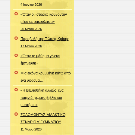
4 Ιουνίου 2026
«Όταν οι ιστορίες κρύβονταν
μέσα σε σακουλάκια»
20 Μαΐου 2026
Παραβολή της Τελικής Κρίσης
17 Μαΐου 2026
«Όταν το μάθημα γίνεται
έμπνευση»
Μια εικόνα κρυμμένη κάτω από
ένα ύφασμα…
«Η βιβλιοθήκη αλλιώς: ένα
παιχνίδι γεμάτο βιβλία και
μυστήριο»
ΣΟΛΟΜΩΝΤΑΣ: ΔΙΔΑΚΤΙΚΟ
ΣΕΝΑΡΙΟ Α΄ΓΥΜΝΑΣΙΟΥ
11 Μαΐου 2026