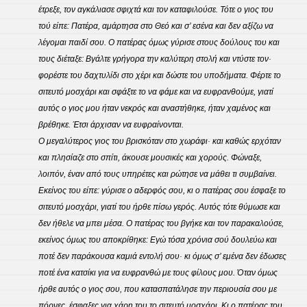
έτρεξε, τον αγκάλιασε σφιχτά και τον καταφιλούσε. Τότε ο γιος του
τού είπε: Πατέρα, αμάρτησα στο Θεό και σ’ εσένα και δεν αξίζω να
λέγομαι παιδί σου. Ο πατέρας όμως γύρισε στους δούλους του και
τους διέταξε: Βγάλτε γρήγορα την καλύτερη στολή και ντύστε τον·
φορέστε του δαχτυλίδι στο χέρι και δώστε του υποδήματα. Φέρτε το
σιτευτό μοσχάρι και σφάξτε το να φάμε και να ευφρανθούμε, γιατί
αυτός ο γιος μου ήταν νεκρός και αναστήθηκε, ήταν χαμένος και
βρέθηκε. Έτσι άρχισαν να ευφραίνονται.
Ο μεγαλύτερος γιος του βρισκόταν στο χωράφι· και καθώς ερχόταν
και πλησίαζε στο σπίτι, άκουσε μουσικές και χορούς. Φώναξε,
λοιπόν, έναν από τους υπηρέτες και ρώτησε να μάθει τι συμβαίνει.
Εκείνος του είπε: γύρισε ο αδερφός σου, κι ο πατέρας σου έσφαξε το
σιτευτό μοσχάρι, γιατί του ήρθε πίσω γερός. Αυτός τότε θύμωσε και
δεν ήθελε να μπει μέσα. Ο πατέρας του βγήκε και τον παρακαλούσε,
εκείνος όμως του αποκρίθηκε: Εγώ τόσα χρόνια σού δουλεύω και
ποτέ δεν παράκουσα καμιά εντολή σου· κι όμως σ’ εμένα δεν έδωσες
ποτέ ένα κατσίκι για να ευφρανθώ με τους φίλους μου. Όταν όμως
ήρθε αυτός ο γιος σου, που κατασπατάλησε την περιουσία σου με
πόρνες, έσφαξες για χάρη του το σιτευτό μοσχάρι. Κι ο πατέρας του