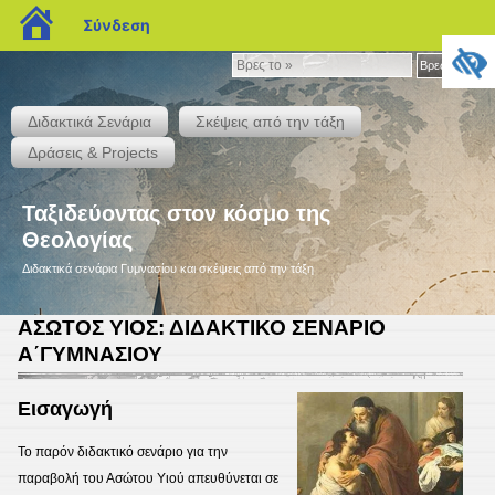
blogs.sch.gr
Σύνδεση
Βρες
Βρες το »
το
»
Διδακτικά Σενάρια
Σκέψεις από την τάξη
Δράσεις & Projects
Ταξιδεύοντας στον κόσμο της
Θεολογίας
Διδακτικά σενάρια Γυμνασίου και σκέψεις από την τάξη
ΑΣΩΤΟΣ ΥΙΟΣ: ΔΙΔΑΚΤΙΚΟ ΣΕΝΑΡΙΟ
Α΄ΓΥΜΝΑΣΙΟΥ
Εισαγωγή
Το παρόν διδακτικό σενάριο για την
παραβολή του Ασώτου Υιού απευθύνεται σε