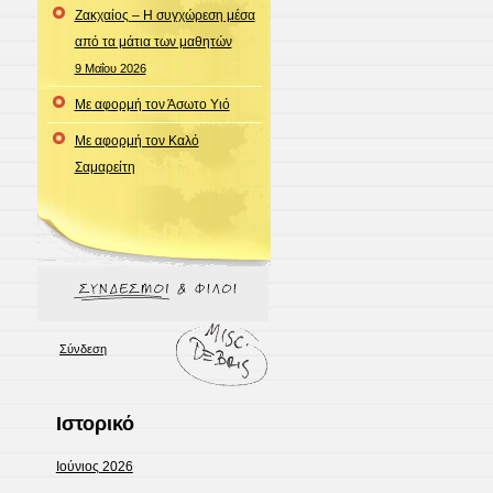
Ζακχαίος – Η συγχώρεση μέσα
από τα μάτια των μαθητών
9 Μαΐου 2026
Με αφορμή τον Άσωτο Υιό
Με αφορμή τον Καλό
Σαμαρείτη
Σύνδεση
Ιστορικό
Ιούνιος 2026