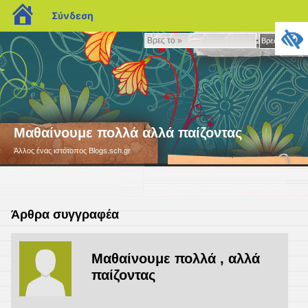
blogs.sch.gr
Σύνδεση
Βρες
Βρες το »
το
»
Μαθαίνουμε πολλά αλλά παίζοντας
Άλλος ένας ιστότοπος Blogs.sch.gr
Άρθρα συγγραφέα
Μαθαίνουμε πολλά , αλλά
παίζοντας