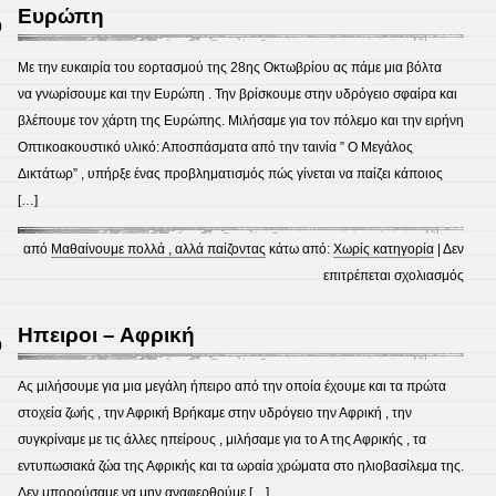
αποσ
Ευρώπη
0
/
ΓΝΩΡ
Με την ευκαιρία του εορτασμού της 28ης Οκτωβρίου ας πάμε μια βόλτα
ΤΟΝ
να γνωρίσουμε και την Ευρώπη . Την βρίσκουμε στην υδρόγειο σφαίρα και
ΠΛΑ
βλέπουμε τον χάρτη της Ευρώπης. Μιλήσαμε για τον πόλεμο και την ειρήνη
ΓΗ
Οπτικοακουστικό υλικό: Αποσπάσματα από την ταινία ” Ο Μεγάλος
Δικτάτωρ” , υπήρξε ένας προβληματισμός πώς γίνεται να παίζει κάποιος
[…]
από
Μαθαίνουμε πολλά , αλλά παίζοντας
κάτω από:
Χωρίς κατηγορία
|
Δεν
στο
επιτρέπεται σχολιασμός
Ευρ
Ηπειροι – Αφρική
0
Ας μιλήσουμε για μια μεγάλη ήπειρο από την οποία έχουμε και τα πρώτα
στοχεία ζωής , την Αφρική Βρήκαμε στην υδρόγειο την Αφρική , την
συγκρίναμε με τις άλλες ηπείρους , μιλήσαμε για το Α της Αφρικής , τα
εντυπωσιακά ζώα της Αφρικής και τα ωραία χρώματα στο ηλιοβασίλεμα της.
Δεν μπορούσαμε να μην αναφερθούμε […]