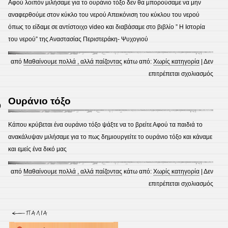
Γης
Αφού λοιπόν μιλήσαμε για το ουράνιο τόξο δεν θα μπορούσαμε να μην
αναφερθούμε στον κύκλο του νερού Απεικόνιση του κύκλου του νερού
όπως το είδαμε σε αντίστοιχο video και διαβάσαμε στο βιβλίο ” Η Ιστορία
του νερού” της Αναστασίας Περιστεράκη- Ψυχογιού
από
Μαθαίνουμε πολλά , αλλά παίζοντας
κάτω από:
Χωρίς κατηγορία
|
Δεν
στο
επιτρέπεται σχολιασμός
ο
κύκλ
Ουράνιο τόξο
0
του
νερο
Κάπου κρύβεται ένα ουράνιο τόξο ψάξτε να το βρείτε Αφού τα παιδιά το
ανακάλυψαν μιλήσαμε για το πως δημιουργείτε το ουράνιο τόξο και κάναμε
και εμείς ένα δικό μας
από
Μαθαίνουμε πολλά , αλλά παίζοντας
κάτω από:
Χωρίς κατηγορία
|
Δεν
στο
επιτρέπεται σχολιασμός
Ουρά
τόξο