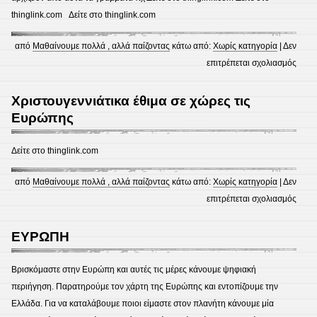
thinglink.com Δείτε στο thinglink.com
από
Μαθαίνουμε πολλά , αλλά παίζοντας
κάτω από:
Χωρίς κατηγορία
|
Δεν
στο
επιτρέπεται σχολιασμός
Φωνο
ενημ
Χριστουγεννιάτικα έθιμα σε χώρες τις
παιχν
Ευρώπης
εξ
αποσ
Δείτε στο thinglink.com
από
Μαθαίνουμε πολλά , αλλά παίζοντας
κάτω από:
Χωρίς κατηγορία
|
Δεν
στο
επιτρέπεται σχολιασμός
Χριστ
έθιμα
ΕΥΡΩΠΗ
σε
χώρε
Βρισκόμαστε στην Ευρώπη και αυτές τις μέρες κάνουμε ψηφιακή
τις
περιήγηση. Παρατηρούμε τον χάρτη της Ευρώπης και εντοπίζουμε την
Ευρώ
Ελλάδα. Για να καταλάβουμε ποιοι είμαστε στον πλανήτη κάνουμε μία