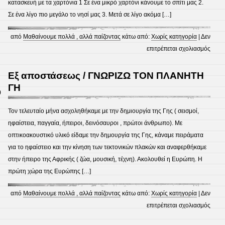
κατασκευή με τα χαρτόνια 1 Σε ένα μικρό χαρτόνι κάνουμε το σπίτι μας 2.
Σε ένα λίγο πιο μεγάλο το νησί μας 3. Μετά σε λίγο ακόμα […]
από
Μαθαίνουμε πολλά , αλλά παίζοντας
κάτω από:
Χωρίς κατηγορία
|
Δεν
στο
επιτρέπεται σχολιασμός
ΕΥΡ
Εξ αποστάσεως / ΓΝΩΡΙΖΩ ΤΟΝ ΠΛΑΝΗΤΗ
ΓΗ
0
Τον τελευταίο μήνα ασχοληθήκαμε με την δημιουργία της Γης ( σεισμοί,
ηφαίστεια, παγγαία, ήπειροι, δεινόσαυροι , πρώτοι άνθρωπο). Με
οπτικοακουστικό υλικό είδαμε την δημουργία της Γης, κάναμε πειράματα
για το ηφαίστειο και την κίνηση των τεκτονικών πλακών και αναφερθήκαμε
στην ήπειρο της Αφρικής ( ζώα, μουσική, τέχνη). Ακολουθεί η Ευρώπη. Η
πρώτη χώρα της Ευρώπης […]
από
Μαθαίνουμε πολλά , αλλά παίζοντας
κάτω από:
Χωρίς κατηγορία
|
Δεν
στο
επιτρέπεται σχολιασμός
Εξ