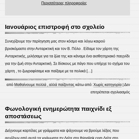
Περισσότερες πληροφορίες
Ιανουάριος επιστροφή στο σχολείο
Συνεχίζουμε την περίηγηση μας στον κόσμο και λόγω καιρού
βρισκόμαστε στην Ανταρκτική και τον Β. Πόλο . Είδαμε τον χάρτη της
Ανταρκτικής, μιλήσαμε για τα ζώα της και κάναμε ένα αισθητηριακό παιχνίδι
για την ζωή στην Ανταρκτική. Σε δίσκους με πάγο που υπήρχε το σχήμα του
χάρτη , το ζωγραφίσαμε και παίξαμε με τα πολικά […]
από
Μαθαίνουμε πολλά , αλλά παίζοντας
κάτω από:
Χωρίς κατηγορία
|
Δεν
στο
επιτρέπεται σχολιασμός
Ιανο
επισ
Φωνολογική ενημερώτητα παιχνίδι εξ
στο
αποστάσεως
σχολε
Δείχνουμε καρτέλες με γράμματα και ψάχνουμε να βρούμε λέξεις που
αρχίζουν από αυτά τα γράμματα πχ Δείτε στο thinglink.com Δείτε στο