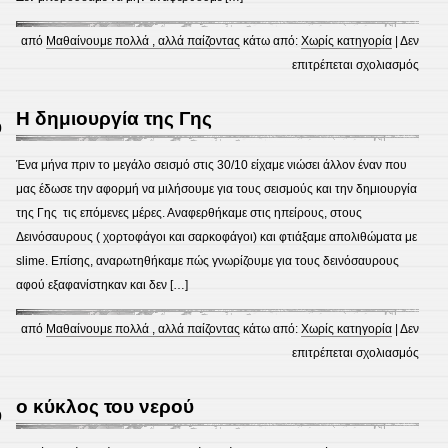
από
Μαθαίνουμε πολλά , αλλά παίζοντας
κάτω από:
Χωρίς κατηγορία
|
Δεν
στο
επιτρέπεται σχολιασμός
Ηπει
–
Η δημιουργία της Γης
0
Αφρι
Ένα μήνα πριν το μεγάλο σεισμό στις 30/10 είχαμε νιώσει άλλον έναν που
μας έδωσε την αφορμή να μιλήσουμε για τους σεισμούς και την δημιουργία
της Γης τις επόμενες μέρες. Αναφερθήκαμε στις ηπείρους, στους
Δεινόσαυρους ( χορτοφάγοι και σαρκοφάγοι) και φτιάξαμε απολιθώματα με
slime. Επίσης, αναρωτηθήκαμε πώς γνωρίζουμε για τους δεινόσαυρους
αφού εξαφανίστηκαν και δεν […]
από
Μαθαίνουμε πολλά , αλλά παίζοντας
κάτω από:
Χωρίς κατηγορία
|
Δεν
στο
επιτρέπεται σχολιασμός
Η
δημι
ο κύκλος του νερού
0
της