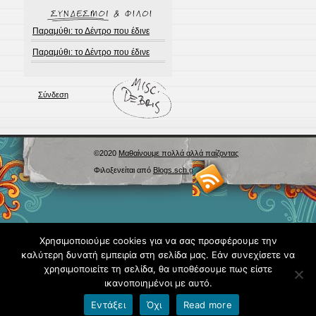
Παραμύθι: το Δέντρο που έδινε
Παραμύθι: το Δέντρο που έδινε
Σύνδεση
©2020
Μαθαίνουμε πολλά αλλά παίζοντας
Φιλοξενείται από
Blogs.sch.gr
Χρησιμοποιούμε cookies για να σας προσφέρουμε την
καλύτερη δυνατή εμπειρία στη σελίδα μας. Εάν συνεχίσετε να
χρησιμοποιείτε τη σελίδα, θα υποθέσουμε πως είστε
ικανοποιημένοι με αυτό.
Εντάξει
Όχι
Read more
Όροι χρήσης blogs.sch.gr
|
Δήλωση προσβασιμότητας