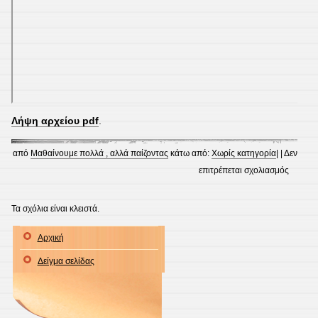
Λήψη αρχείου pdf
.
από
Μαθαίνουμε πολλά , αλλά παίζοντας
κάτω από:
Χωρίς κατηγορία
| |
Δεν
στο
επιτρέπεται σχολιασμός
οδηγίες
για
Τα σχόλια είναι κλειστά.
τη
Αρχική
δημιου
σταυρό
Δείγμα σελίδας