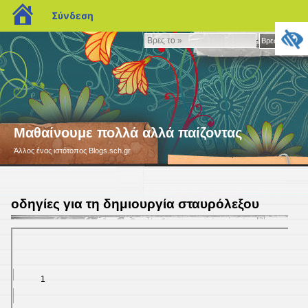
blogs.sch.gr
Σύνδεση
Βρες
Βρες το »
το
»
Μαθαίνουμε πολλά αλλά παίζοντας
Άλλος ένας ιστότοπος Blogs.sch.gr
οδηγίες για τη δημιουργία σταυρόλεξου