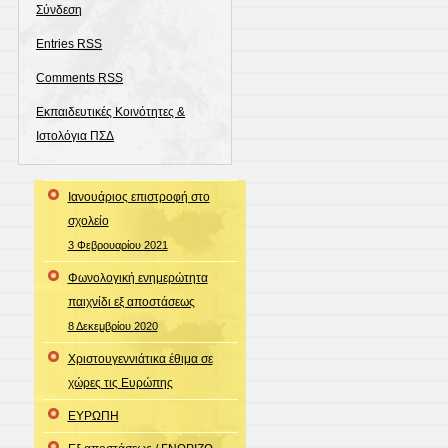
Σύνδεση
Entries
RSS
Comments
RSS
Εκπαιδευτικές Κοινότητες &
Ιστολόγια ΠΣΔ
Ιανουάριος επιστροφή στο
σχολείο
3 Φεβρουαρίου 2021
Φωνολογική ενημερώτητα
παιχνίδι εξ αποστάσεως
8 Δεκεμβρίου 2020
Χριστουγεννιάτικα έθιμα σε
χώρες τις Ευρώπης
ΕΥΡΩΠΗ