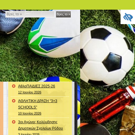
Βρες
Βρες το »
το
»
ΑθλοΠΑΙΔΙΕΣ 2025-26
12 Ιουνίου 2026
ΑΘΛΗΤΙΚΗ ΔΡΑΣΗ “3×3
SCHOOLS”
10 Ιουνίου 2026
3οι Αγώνες Κολύμβησης
Δημοτικών Σχολείων Ρόδου
3 Ιουνίου 2026