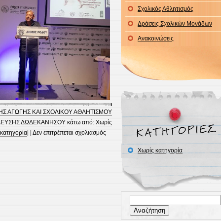
Σχολικός Αθλητισμός
Δράσεις Σχολικών Μονάδων
Ανακοινώσεις
Σ ΑΓΩΓΗΣ ΚΑΙ ΣΧΟΛΙΚΟΥ ΑΘΛΗΤΙΣΜΟΥ
ΔΕΥΣΗΣ ΔΩΔΕΚΑΝΗΣΟΥ
κάτω από:
Χωρίς
στο
κατηγορία
| |
Δεν επιτρέπεται σχολιασμός
Ημερίδα
Χωρίς κατηγορία
¨Άσκηση
και
Υγεία”
Αναζήτηση
για: