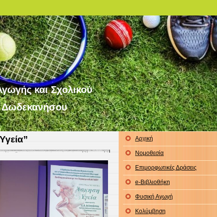
γωγής και Σχολικού
. Δωδεκανήσου
Υγεία”
Αρχική
Νομοθεσία
Επιμορφωτικές Δράσεις
e-Βιβλιοθήκη
Φυσική Αγωγή
Κολύμβηση