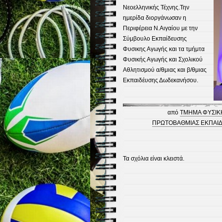
Νεοελληνικής Τέχνης.Την
ημερίδα διοργάνωσαν η
Περιφέρεια Ν.Αιγαίου με την
Σύμβουλο Εκπαίδευσης
Φυσικης Αγωγής και τα τμήμτα
Φυσικής Αγωγής και Σχολικού
Αθλητισμού α/θμιας και β/θμιας
Εκπαιδέυσης Δωδεκανήσου.
από
ΤΜΗΜΑ ΦΥΣΙΚΗ
ΠΡΩΤΟΒΑΘΜΙΑΣ ΕΚΠΑΙ
Τα σχόλια είναι κλειστά.