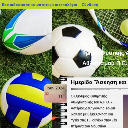
blogs.sch.gr
Εκπαιδευτικές κοινότητες και ιστολόγια
Σύνδεση
Τμήμα Φυσικής Α
Αθλητισμού Π.Ε
Ημερίδα ¨Άσκηση και 
Ιούν 2024
Ο Ομότιμος Καθηγητής
11
Αθλητιατρικής του Α.Π.Θ. κ.
Αστέριος Δεληγιάννης έδωσε
διάλεξη με θέμα Άσκηση και
Υγεία στις 15 Ιουνίου στην νέα
πτέρυγα του Μουσείου